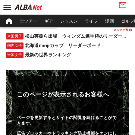
全ツアー
ギア
レッスン
ライフ
漫画
ゴルフ
メルマガ登録
松山英樹ら出場 ウィンダム選手権のリーダーボード
米国男子
北海道meijiカップ リーダーボード
国内女子
最新の世界ランキング
米国女子
このページが表示されるお客様へ
ページを更新するとサイトの閲覧を続けることがで
きます。
広告ブロッカーやトラッキング防止機能をオンにし