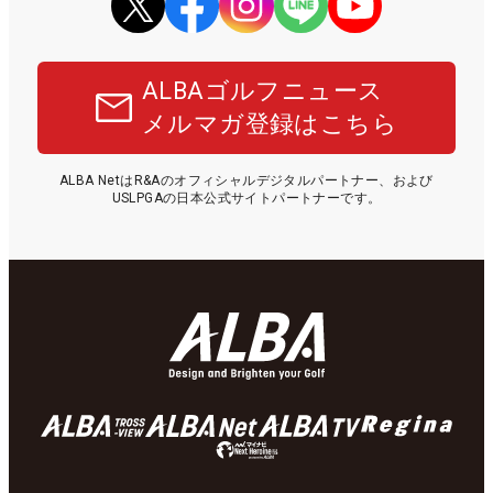
ALBAゴルフニュース
メルマガ登録はこちら
ALBA NetはR&Aのオフィシャルデジタルパートナー、および
USLPGAの日本公式サイトパートナーです。