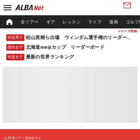
全ツアー
ギア
レッスン
ライフ
漫画
ゴルフ
メルマガ登録
松山英樹ら出場 ウィンダム選手権のリーダーボード
米国男子
北海道meijiカップ リーダーボード
国内女子
最新の世界ランキング
米国女子
JLPGAツアー
国内女子