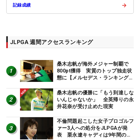
→
記録成績
JLPGA 週間アクセスランキング
桑木志帆が海外メジャー制覇で
1
800pt獲得 実質のトップ独走状
態に【メルセデス・ランキング番
外編】
桑木志帆の優勝に「もう到達しな
2
いんじゃないか」 全英帰りの永
井花奈が受け止めた現実
不倫問題起こした女子プロゴルフ
3
ァー3人への処分をJLPGAが発
表 栗永遼キャディは9年間の立