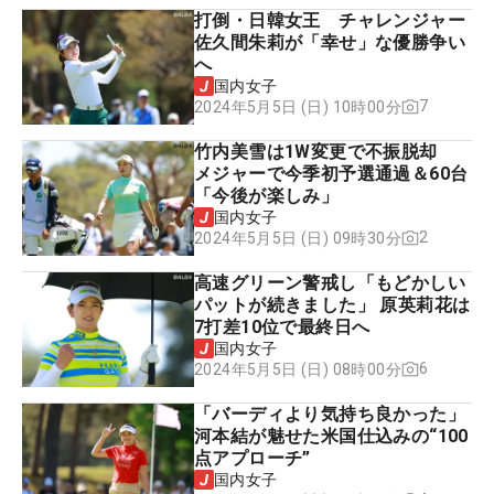
打倒・日韓女王 チャレンジャー
佐久間朱莉が「幸せ」な優勝争い
へ
国内女子
7
2024年5月5日 (日) 10時00分
竹内美雪は1W変更で不振脱却
メジャーで今季初予選通過＆60台
「今後が楽しみ」
国内女子
2
2024年5月5日 (日) 09時30分
高速グリーン警戒し「もどかしい
パットが続きました」 原英莉花は
7打差10位で最終日へ
国内女子
6
2024年5月5日 (日) 08時00分
「バーディより気持ち良かった」
河本結が魅せた米国仕込みの“100
点アプローチ”
国内女子