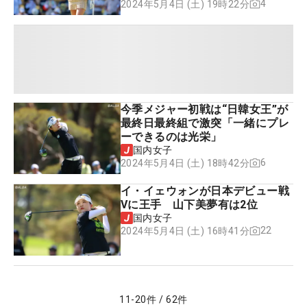
4
2024年5月4日 (土) 19時22分
今季メジャー初戦は“日韓女王”が
最終日最終組で激突「一緒にプレ
ーできるのは光栄」
国内女子
6
2024年5月4日 (土) 18時42分
イ・イェウォンが日本デビュー戦
Vに王手 山下美夢有は2位
国内女子
22
2024年5月4日 (土) 16時41分
11
-
20
件
/
62
件