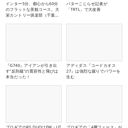
インター5分、都心から60分
パターこじらせ記者が
のフラットな美観コース。大
「TRTL」で大改善
栄カントリー俱楽部（千葉
県）
『G740』アイアンが引き出
アディダス『コードカオス
す“反則級”の寛容性と飛びは
27』は強烈な蹴りでパワーを
本当だった！
生む
プロギアのRS DUOはFW・UT
プロギアの「4層フェース」が