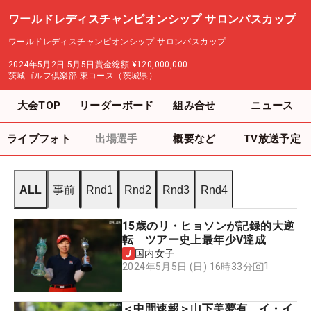
ワールドレディスチャンピオンシップ サロンパスカップ
ワールドレディスチャンピオンシップ サロンパスカップ
2024年5月2日-5月5日
賞金総額
¥120,000,000
茨城ゴルフ倶楽部 東コース（茨城県）
大会TOP
リーダーボード
組み合せ
ニュース
ライブフォト
出場選手
概要など
TV放送予定
ALL
事前
Rnd1
Rnd2
Rnd3
Rnd4
15歳のリ・ヒョソンが記録的大逆
転 ツアー史上最年少V達成
国内女子
1
2024年5月5日 (日) 16時33分
＜中間速報＞山下美夢有、イ・イ