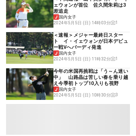
ェウォンが首位 佐久間朱莉は3
差追走
国内女子
1
2024年5月5日 (日) 14時03分
＜速報＞メジャー最終日スター
ト イ・イェウォンが日本デビュ
ー戦Vへバーディ発進
国内女子
1
2024年5月5日 (日) 11時32分
今年の米国再挑戦は「う～ん迷い
中」 山路晶は苦しい春を乗り越
え今季初トップ10入りも視野
国内女子
3
2024年5月5日 (日) 10時30分