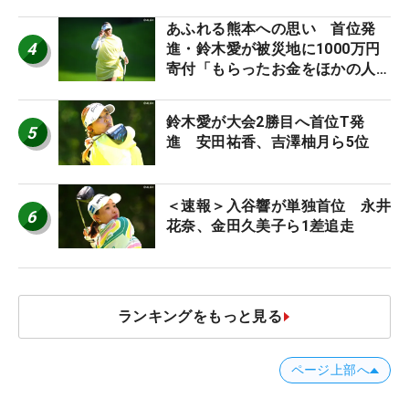
ち入り禁止
あふれる熊本への思い 首位発
4
進・鈴木愛が被災地に1000万円
寄付「もらったお金をほかの人
に」
鈴木愛が大会2勝目へ首位T発
5
進 安田祐香、吉澤柚月ら5位
＜速報＞入谷響が単独首位 永井
6
花奈、金田久美子ら1差追走
ランキングをもっと見る
ページ上部へ