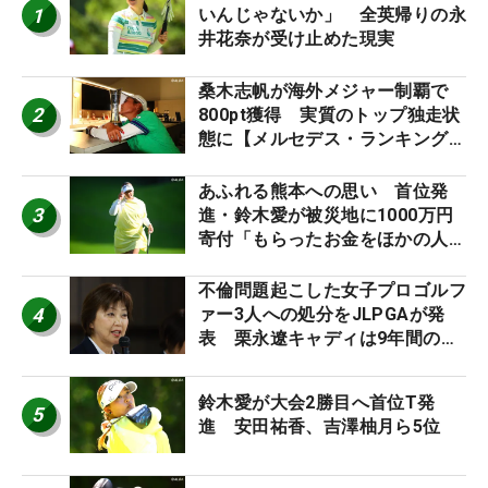
1
いんじゃないか」 全英帰りの永
井花奈が受け止めた現実
桑木志帆が海外メジャー制覇で
2
800pt獲得 実質のトップ独走状
態に【メルセデス・ランキング番
外編】
あふれる熊本への思い 首位発
3
進・鈴木愛が被災地に1000万円
寄付「もらったお金をほかの人
に」
不倫問題起こした女子プロゴルフ
4
ァー3人への処分をJLPGAが発
表 栗永遼キャディは9年間の立
ち入り禁止
鈴木愛が大会2勝目へ首位T発
5
進 安田祐香、吉澤柚月ら5位