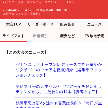
パナソニックオープンレディースゴルフトーナメント
2024年4月26日-4月28日
賞金総額
¥80,000,000
浜野ゴルフクラブ（千葉県）
大会TOP
リーダーボード
組み合せ
ニュース
ライブフォト
出場選手
概要など
TV放送予定
【この大会のニュース】
パナソニックオープンレディースで見た華やか
な女子プロのウェアを徹底紹介【編集部ファッ
ションチェック】
契約フリーの天本ハルカ「ツアーイチ軽いセッ
ティングかも」こだわりの14本【勝者のギア】
鶴岡果恋は初Vを逃すも言葉は前向き「毎日が生