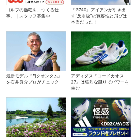
ゴルフの熱狂を、つくる仕
『G740』アイアンが引き出
事。｜スタッフ募集中
す“反則級”の寛容性と飛びは
本当だった！
最新モデル『FJクオンタム』
アディダス『コードカオス
を石井良介プロがチェック
27』は強烈な蹴りでパワーを
生む