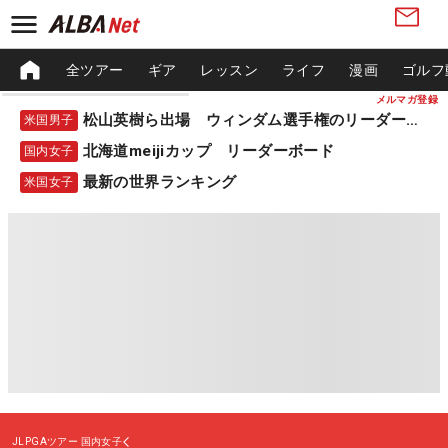
全ツアー
ギア
レッスン
ライフ
漫画
ゴルフ
メルマガ登録
松山英樹ら出場 ウィンダム選手権のリーダーボード
米国男子
北海道meijiカップ リーダーボード
国内女子
最新の世界ランキング
米国女子
JLPGAツアー
国内女子