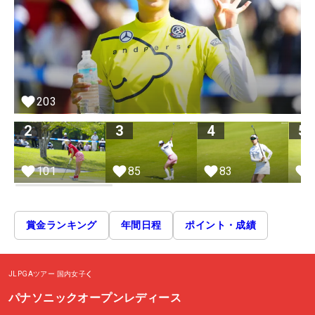
203
2
3
4
5
101
85
83
賞金ランキング
年間日程
ポイント・成績
JLPGAツアー
国内女子
パナソニックオープンレディース