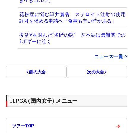
き生きゴルフ」
花粉症に悩む臼井麗香 ステロイド注射の使用
許可を求める申請へ「食事も辛い時がある」
復活Vを阻んだ“名匠の罠” 河本結は最難関での
3ボギーに泣く
ニュース一覧
前の大会
次の大会
JLPGA (国内女子) メニュー
→
ツアーTOP