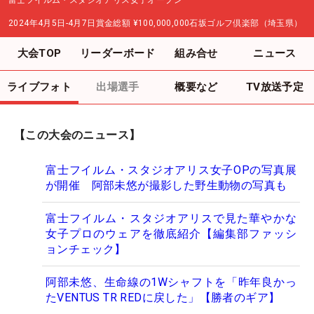
2024年4月5日-4月7日
賞金総額
¥100,000,000
石坂ゴルフ倶楽部（埼玉県）
大会TOP
リーダーボード
組み合せ
ニュース
ライブフォト
出場選手
概要など
TV放送予定
【この大会のニュース】
富士フイルム・スタジオアリス女子OPの写真展
が開催 阿部未悠が撮影した野生動物の写真も
富士フイルム・スタジオアリスで見た華やかな
女子プロのウェアを徹底紹介【編集部ファッシ
ョンチェック】
阿部未悠、生命線の1Wシャフトを「昨年良かっ
たVENTUS TR REDに戻した」【勝者のギア】