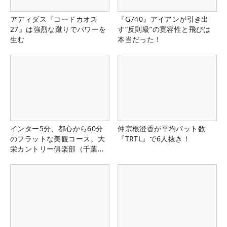
アディダス『コードカオス
『G740』アイアンが引き出
27』は強烈な蹴りでパワーを
す“反則級”の寛容性と飛びは
生む
本当だった！
インター5分、都心から60分
仲宗根澄香が平均パット数
のフラットな美観コース。大
『TRTL』で6人抜き！
栄カントリー俱楽部（千葉
県）