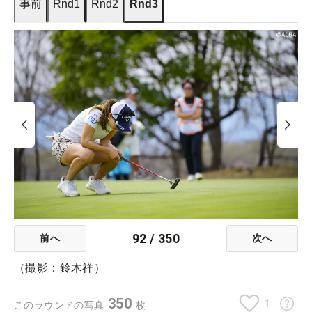
事前
Rnd1
Rnd2
Rnd3
92
/
350
前へ
次へ
（撮影：鈴木祥）
350
1
このラウンドの写真
枚