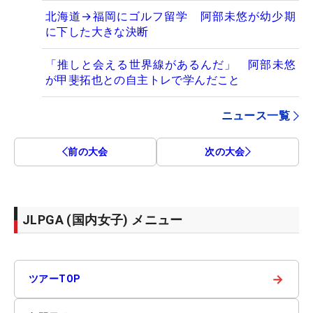
北海道→福岡にゴルフ留学 阿部未悠が幼少期
に下した大きな決断
「推しと会える世界線があるんだ」 阿部未悠
が甲斐拓也との自主トレで学んだこと
ニュース一覧
前の大会
次の大会
JLPGA (国内女子) メニュー
→
ツアーTOP