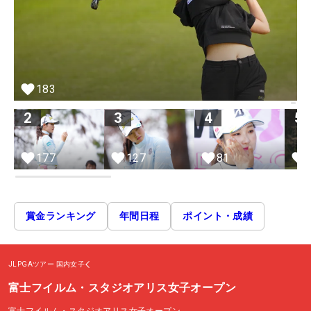
183
2
3
4
5
177
127
81
賞金ランキング
年間日程
ポイント・成績
JLPGAツアー
国内女子
富士フイルム・スタジオアリス女子オープン
富士フイルム・スタジオアリス女子オープン