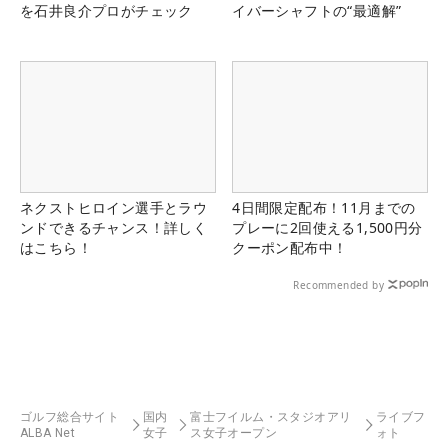
を石井良介プロがチェック
イバーシャフトの“最適解”
ネクストヒロイン選手とラウ
4日間限定配布！11月までの
ンドできるチャンス！詳しく
プレーに2回使える1,500円分
はこちら！
クーポン配布中！
Recommended by
ゴルフ総合サイト
国内
富士フイルム・スタジオアリ
ライブフ
ALBA Net
女子
ス女子オープン
ォト