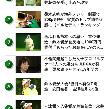
井花奈が受け止めた現実
桑木志帆が海外メジャー制覇で
2
800pt獲得 実質のトップ独走状
態に【メルセデス・ランキング番
外編】
あふれる熊本への思い 首位発
3
進・鈴木愛が被災地に1000万円
寄付「もらったお金をほかの人
に」
不倫問題起こした女子プロゴルフ
4
ァー3人への処分をJLPGAが発
表 栗永遼キャディは9年間の立
ち入り禁止
鈴木愛が大会2勝目へ首位T発
5
進 安田祐香、吉澤柚月ら5位
＜速報＞入谷響が単独首位 永井
6