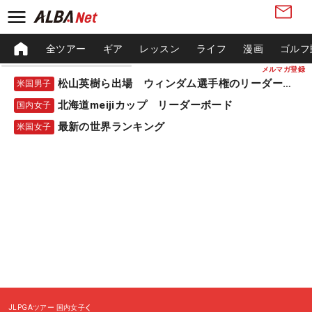
全ツアー
ギア
レッスン
ライフ
漫画
ゴルフ
メルマガ登録
松山英樹ら出場 ウィンダム選手権のリーダーボード
米国男子
北海道meijiカップ リーダーボード
国内女子
最新の世界ランキング
米国女子
JLPGAツアー
国内女子