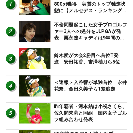
1
800pt獲得 実質のトップ独走状
態に【メルセデス・ランキング番
外編】
不倫問題起こした女子プロゴルフ
2
ァー3人への処分をJLPGAが発
表 栗永遼キャディは9年間の立
ち入り禁止
鈴木愛が大会2勝目へ首位T発
3
進 安田祐香、吉澤柚月ら5位
＜速報＞入谷響が単独首位 永井
4
花奈、金田久美子ら1差追走
昨年覇者・河本結は小祝さくら、
5
佐久間朱莉と同組 国内女子ゴル
フ組み合わせ発表