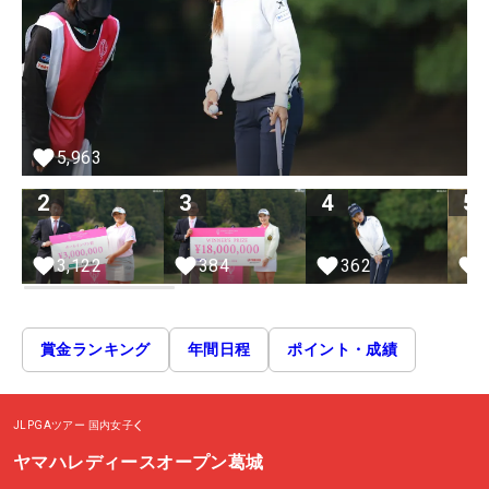
5,963
2
3
4
5
3,122
384
362
賞金ランキング
年間日程
ポイント・成績
JLPGAツアー
国内女子
ヤマハレディースオープン葛城