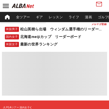
全ツアー
ギア
レッスン
ライフ
漫画
ゴルフ
メルマガ登録
松山英樹ら出場 ウィンダム選手権のリーダーボード
米国男子
北海道meijiカップ リーダーボード
国内女子
最新の世界ランキング
米国女子
JLPGAツアー
国内女子