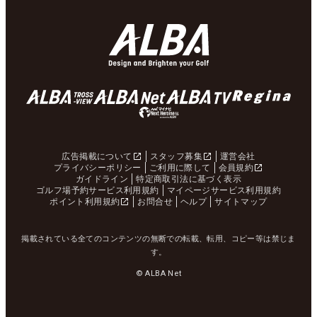
広告掲載について
スタッフ募集
運営会社
プライバシーポリシー
ご利用に際して
会員規約
ガイドライン
特定商取引法に基づく表示
ゴルフ場予約サービス利用規約
マイページサービス利用規約
ポイント利用規約
お問合せ
ヘルプ
サイトマップ
掲載されている全てのコンテンツの無断での転載、転用、コピー等は禁じま
す。
© ALBA Net