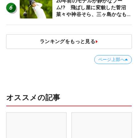
20年前のモデルが静かなブー
6
ム!? 飛ばし屋に変貌した菅沼
菜々や神谷そら、三ヶ島かなも使
う“名器”が人気な理由【ツアープ
ロたちの“飛ばしギア”】
ランキングをもっと見る
ページ上部へ
オススメの記事