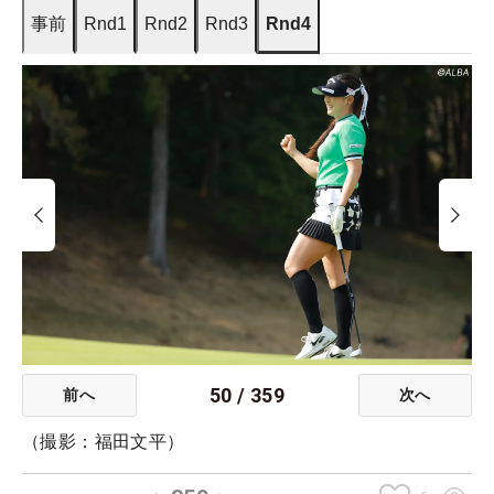
事前
Rnd1
Rnd2
Rnd3
Rnd4
50
/
359
前へ
次へ
（撮影：福田文平）