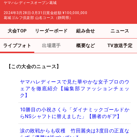
ヤマハレディースオープン葛城
2024年3月28日-3月31日
賞金総額
¥100,000,000
葛城ゴルフ倶楽部 山名コース（静岡県）
大会TOP
リーダーボード
組み合せ
ニュース
ライブフォト
出場選手
概要など
TV放送予定
【この大会のニュース】
ヤマハレディースで見た華やかな女子プロのウ
ェアを徹底紹介【編集部ファッションチェッ
ク】
10勝目の小祝さくら「ダイナミックゴールドか
らNSシャフトに替えました」【勝者のギア】
涙の敗戦からも収穫 竹田麗央は3度目の正直な