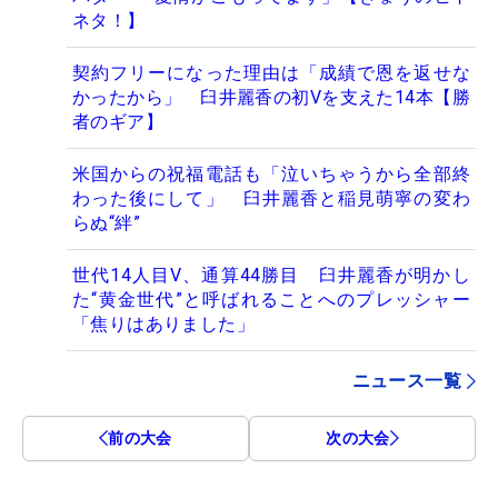
ネタ！】
契約フリーになった理由は「成績で恩を返せな
かったから」 臼井麗香の初Vを支えた14本【勝
者のギア】
米国からの祝福電話も「泣いちゃうから全部終
わった後にして」 臼井麗香と稲見萌寧の変わ
らぬ“絆”
世代14人目V、通算44勝目 臼井麗香が明かし
た“黄金世代”と呼ばれることへのプレッシャー
「焦りはありました」
ニュース一覧
前の大会
次の大会