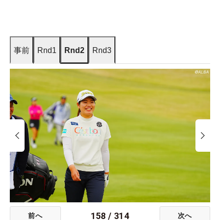
事前
Rnd1
Rnd2
Rnd3
158
/
314
前へ
次へ