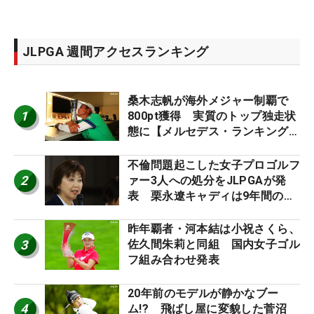
JLPGA 週間アクセスランキング
桑木志帆が海外メジャー制覇で
1
800pt獲得 実質のトップ独走状
態に【メルセデス・ランキング番
外編】
不倫問題起こした女子プロゴルフ
2
ァー3人への処分をJLPGAが発
表 栗永遼キャディは9年間の立
ち入り禁止
昨年覇者・河本結は小祝さくら、
3
佐久間朱莉と同組 国内女子ゴル
フ組み合わせ発表
20年前のモデルが静かなブー
4
ム!? 飛ばし屋に変貌した菅沼