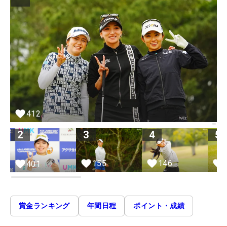
412
2
3
4
5
155
146
401
賞金ランキング
年間日程
ポイント・成績