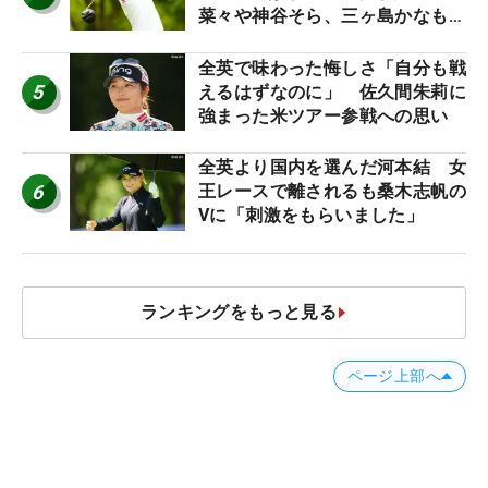
菜々や神谷そら、三ヶ島かなも使
う“名器”が人気な理由【ツアープ
ロたちの“飛ばしギア”】
全英で味わった悔しさ「自分も戦
5
えるはずなのに」 佐久間朱莉に
強まった米ツアー参戦への思い
全英より国内を選んだ河本結 女
6
王レースで離されるも桑木志帆の
Vに「刺激をもらいました」
ランキングをもっと見る
ページ上部へ