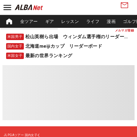
全ツアー
ギア
レッスン
ライフ
漫画
ゴルフ
メルマガ登録
松山英樹ら出場 ウィンダム選手権のリーダーボード
米国男子
北海道meijiカップ リーダーボード
国内女子
最新の世界ランキング
米国女子
JLPGAツアー
国内女子