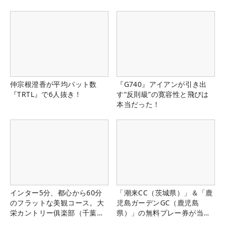
仲宗根澄香が平均パット数
『G740』アイアンが引き出
『TRTL』で6人抜き！
す“反則級”の寛容性と飛びは
本当だった！
インター5分、都心から60分
「潮来CC（茨城県）」＆「鹿
のフラットな美観コース。大
児島ガーデンGC（鹿児島
栄カントリー俱楽部（千葉
県）」の無料プレー券が当た
県）
る！！