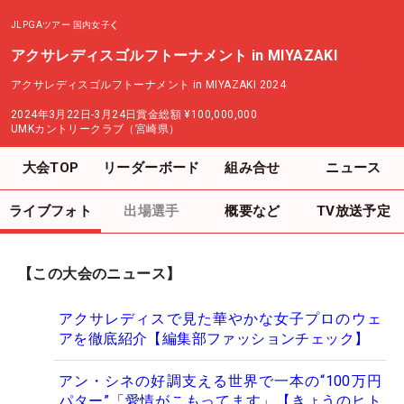
JLPGAツアー
国内女子
アクサレディスゴルフトーナメント in MIYAZAKI
アクサレディスゴルフトーナメント in MIYAZAKI 2024
2024年3月22日-3月24日
賞金総額
¥100,000,000
UMKカントリークラブ（宮崎県）
大会TOP
リーダーボード
組み合せ
ニュース
ライブフォト
出場選手
概要など
TV放送予定
【この大会のニュース】
アクサレディスで見た華やかな女子プロのウェ
アを徹底紹介【編集部ファッションチェック】
アン・シネの好調支える世界で一本の“100万円
パター”「愛情がこもってます」【きょうのヒト