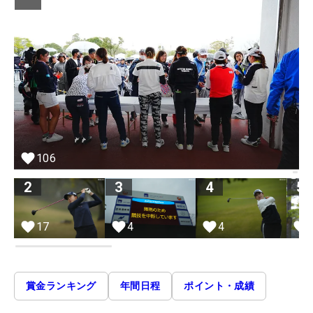
106
2
3
4
5
17
4
4
賞金ランキング
年間日程
ポイント・成績