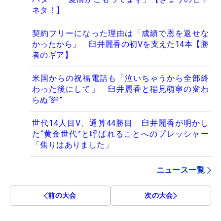
ネタ！】
契約フリーになった理由は「成績で恩を返せな
かったから」 臼井麗香の初Vを支えた14本【勝
者のギア】
米国からの祝福電話も「泣いちゃうから全部終
わった後にして」 臼井麗香と稲見萌寧の変わ
らぬ“絆”
世代14人目V、通算44勝目 臼井麗香が明かし
た“黄金世代”と呼ばれることへのプレッシャー
「焦りはありました」
ニュース一覧
前の大会
次の大会