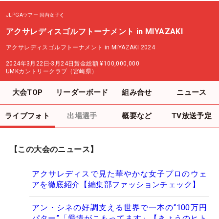
JLPGAツアー
国内女子
アクサレディスゴルフトーナメント in MIYAZAKI
アクサレディスゴルフトーナメント in MIYAZAKI 2024
2024年3月22日-3月24日
賞金総額
¥100,000,000
UMKカントリークラブ（宮崎県）
大会TOP
リーダーボード
組み合せ
ニュース
ライブフォト
出場選手
概要など
TV放送予定
【この大会のニュース】
アクサレディスで見た華やかな女子プロのウェ
アを徹底紹介【編集部ファッションチェック】
アン・シネの好調支える世界で一本の“100万円
パター”「愛情がこもってます」【きょうのヒト