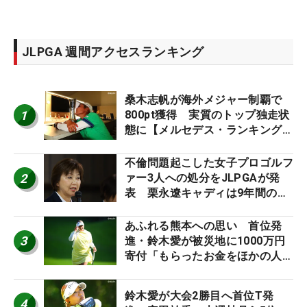
JLPGA 週間アクセスランキング
桑木志帆が海外メジャー制覇で
1
800pt獲得 実質のトップ独走状
態に【メルセデス・ランキング番
外編】
不倫問題起こした女子プロゴルフ
2
ァー3人への処分をJLPGAが発
表 栗永遼キャディは9年間の立
ち入り禁止
あふれる熊本への思い 首位発
3
進・鈴木愛が被災地に1000万円
寄付「もらったお金をほかの人
に」
鈴木愛が大会2勝目へ首位T発
4