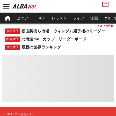
全ツアー
ギア
レッスン
ライフ
漫画
ゴルフ
メルマガ登録
松山英樹ら出場 ウィンダム選手権のリーダーボード
米国男子
北海道meijiカップ リーダーボード
国内女子
最新の世界ランキング
米国女子
JLPGAツアー
国内女子