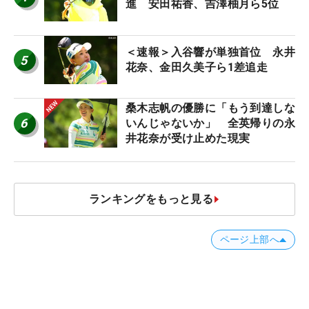
進 安田祐香、吉澤柚月ら5位
＜速報＞入谷響が単独首位 永井
5
花奈、金田久美子ら1差追走
桑木志帆の優勝に「もう到達しな
6
いんじゃないか」 全英帰りの永
井花奈が受け止めた現実
ランキングをもっと見る
ページ上部へ