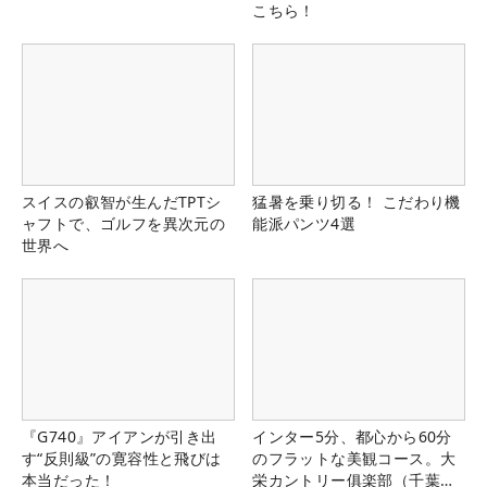
こちら！
スイスの叡智が生んだTPTシ
猛暑を乗り切る！ こだわり機
ャフトで、ゴルフを異次元の
能派パンツ4選
世界へ
『G740』アイアンが引き出
インター5分、都心から60分
す“反則級”の寛容性と飛びは
のフラットな美観コース。大
本当だった！
栄カントリー俱楽部（千葉