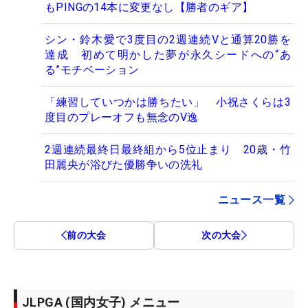
もPINGの14本に変更なし【勝者のギア】
シン・鈴木愛で3度目の2週連続Vと通算20勝を
達成 初めて明かした夢が永久シードへの“あ
る”モチベーション
「練習していつかは勝ちたい」 小祝さくらは3
度目のプレーオフも無念のV逸
2週連続最終日最終組から5位止まり 20歳・竹
田麗央が浴びた優勝争いの洗礼
ニュース一覧
前の大会
次の大会
JLPGA (国内女子) メニュー