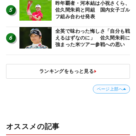
ロたちの“飛ばしギア”】
昨年覇者・河本結は小祝さくら、
5
佐久間朱莉と同組 国内女子ゴル
フ組み合わせ発表
全英で味わった悔しさ「自分も戦
6
えるはずなのに」 佐久間朱莉に
強まった米ツアー参戦への思い
ランキングをもっと見る
ページ上部へ
オススメの記事