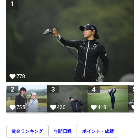
1
778
2
3
4
5
755
420
418
賞金ランキング
年間日程
ポイント・成績