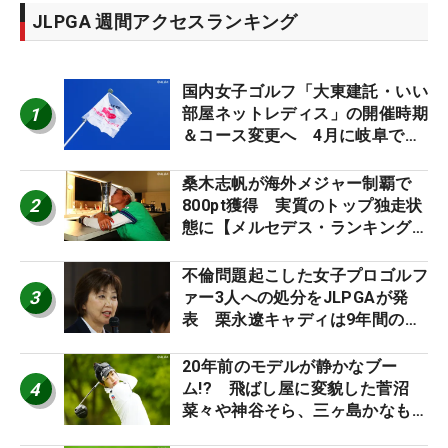
JLPGA 週間アクセスランキング
国内女子ゴルフ「大東建託・いい
1
部屋ネットレディス」の開催時期
＆コース変更へ 4月に岐阜で開
催
桑木志帆が海外メジャー制覇で
2
800pt獲得 実質のトップ独走状
態に【メルセデス・ランキング番
外編】
不倫問題起こした女子プロゴルフ
3
ァー3人への処分をJLPGAが発
表 栗永遼キャディは9年間の立
ち入り禁止
20年前のモデルが静かなブー
4
ム!? 飛ばし屋に変貌した菅沼
菜々や神谷そら、三ヶ島かなも使
う“名器”が人気な理由【ツアープ