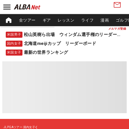
全ツアー
ギア
レッスン
ライフ
漫画
ゴルフ
メルマガ登録
松山英樹ら出場 ウィンダム選手権のリーダーボード
米国男子
北海道meijiカップ リーダーボード
国内女子
最新の世界ランキング
米国女子
JLPGAツアー
国内女子