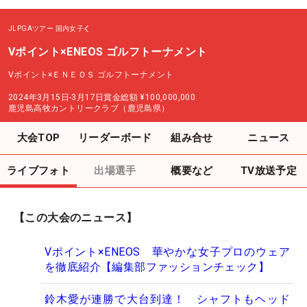
JLPGAツアー
国内女子
Vポイント×ENEOS ゴルフトーナメント
Vポイント×ＥＮＥＯＳ ゴルフトーナメント
2024年3月15日-3月17日
賞金総額
¥100,000,000
鹿児島高牧カントリークラブ（鹿児島県）
大会TOP
リーダーボード
組み合せ
ニュース
ライブフォト
出場選手
概要など
TV放送予定
【この大会のニュース】
Vポイント×ENEOS 華やかな女子プロのウェア
を徹底紹介【編集部ファッションチェック】
鈴木愛が連勝で大台到達！ シャフトもヘッド