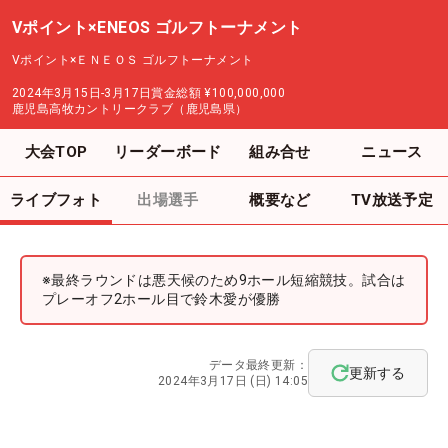
Vポイント×ENEOS ゴルフトーナメント
Vポイント×ＥＮＥＯＳ ゴルフトーナメント
2024年3月15日-3月17日
賞金総額
¥100,000,000
鹿児島高牧カントリークラブ（鹿児島県）
大会TOP
リーダーボード
組み合せ
ニュース
ライブフォト
出場選手
概要など
TV放送予定
※最終ラウンドは悪天候のため9ホール短縮競技。試合は
プレーオフ2ホール目で鈴木愛が優勝
データ最終更新：
更新する
2024年3月17日 (日) 14:05