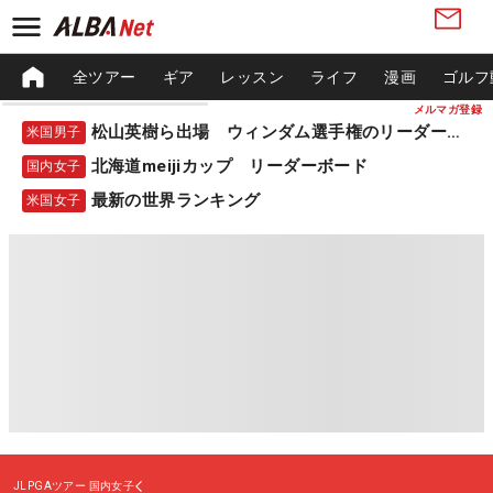
全ツアー
ギア
レッスン
ライフ
漫画
ゴルフ
メルマガ登録
松山英樹ら出場 ウィンダム選手権のリーダーボード
米国男子
北海道meijiカップ リーダーボード
国内女子
最新の世界ランキング
米国女子
JLPGAツアー
国内女子