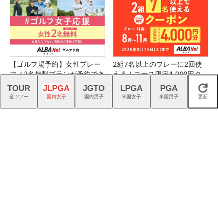
【ゴルフ場予約】女性プレー
2組7名以上のプレーに2回使
フィ2名無料プランが予約でき
える！コース限定4,000円ク
る！
ーポン
TOUR
JLPGA
JGTO
LPGA
PGA
閉じる
全ツアー
国内女子
国内男子
米国女子
米国男子
更新
アディダス『コードカオス
ネクストヒロイン選手とラウ
27』は強烈な蹴りでパワーを
ンドできるチャンス！詳しく
生む
はこちら！