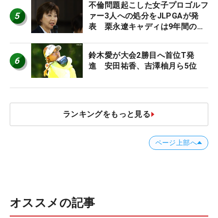
不倫問題起こした女子プロゴルフ
5
ァー3人への処分をJLPGAが発
表 栗永遼キャディは9年間の立
ち入り禁止
鈴木愛が大会2勝目へ首位T発
6
進 安田祐香、吉澤柚月ら5位
ランキングをもっと見る
ページ上部へ
オススメの記事