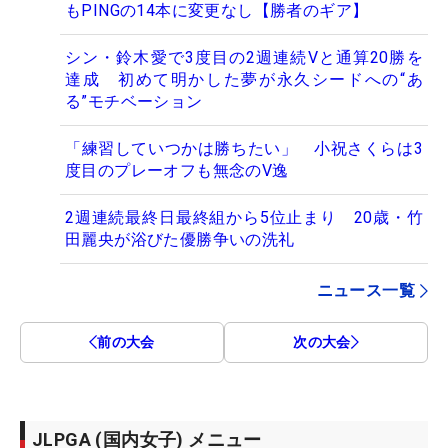
もPINGの14本に変更なし【勝者のギア】
シン・鈴木愛で3度目の2週連続Vと通算20勝を
達成 初めて明かした夢が永久シードへの“あ
る”モチベーション
「練習していつかは勝ちたい」 小祝さくらは3
度目のプレーオフも無念のV逸
2週連続最終日最終組から5位止まり 20歳・竹
田麗央が浴びた優勝争いの洗礼
ニュース一覧
前の大会
次の大会
JLPGA (国内女子) メニュー