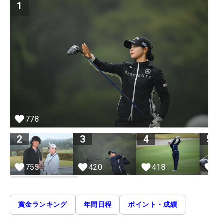
1
778
2
3
4
5
755
420
418
賞金ランキング
年間日程
ポイント・成績