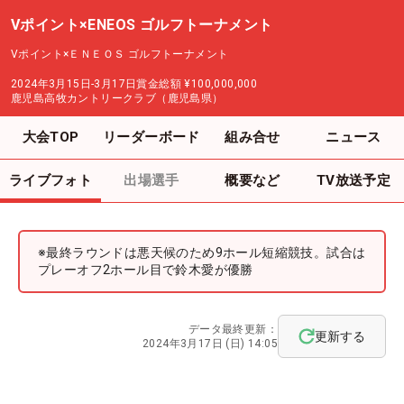
Vポイント×ENEOS ゴルフトーナメント
Vポイント×ＥＮＥＯＳ ゴルフトーナメント
2024年3月15日-3月17日
賞金総額
¥100,000,000
鹿児島高牧カントリークラブ（鹿児島県）
大会TOP
リーダーボード
組み合せ
ニュース
ライブフォト
出場選手
概要など
TV放送予定
※最終ラウンドは悪天候のため9ホール短縮競技。試合は
プレーオフ2ホール目で鈴木愛が優勝
データ最終更新：
更新する
2024年3月17日 (日) 14:05