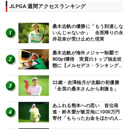
JLPGA 週間アクセスランキング
桑木志帆の優勝に「もう到達しな
1
いんじゃないか」 全英帰りの永
井花奈が受け止めた現実
桑木志帆が海外メジャー制覇で
2
800pt獲得 実質のトップ独走状
態に【メルセデス・ランキング番
外編】
22歳・吉澤柚月が念願の初優勝
3
「全英の桑木さんから刺激を」
あふれる熊本への思い 首位発
4
進・鈴木愛が被災地に1000万円
寄付「もらったお金をほかの人
に」