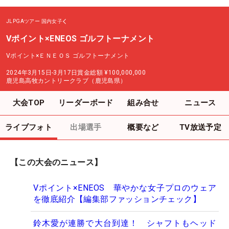
JLPGAツアー
国内女子
Vポイント×ENEOS ゴルフトーナメント
Vポイント×ＥＮＥＯＳ ゴルフトーナメント
2024年3月15日-3月17日
賞金総額
¥100,000,000
鹿児島高牧カントリークラブ（鹿児島県）
大会TOP
リーダーボード
組み合せ
ニュース
ライブフォト
出場選手
概要など
TV放送予定
【この大会のニュース】
Vポイント×ENEOS 華やかな女子プロのウェア
を徹底紹介【編集部ファッションチェック】
鈴木愛が連勝で大台到達！ シャフトもヘッド