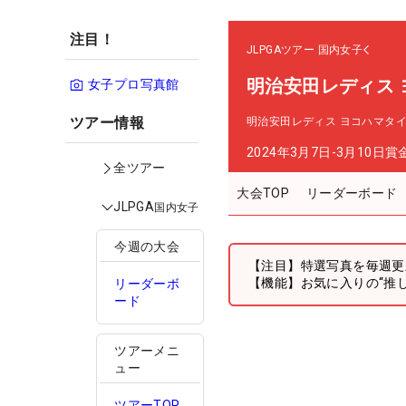
注目！
JLPGAツアー
国内女子
明治安田レディス
女子プロ写真館
ツアー情報
明治安田レディス ヨコハマタ
2024年3月7日-3月10日
賞
全ツアー
大会TOP
リーダーボード
JLPGA
国内女子
今週の大会
【注目】特選写真を毎週更
【機能】お気に入りの“推
リーダーボ
ード
ツアーメニ
ュー
ツアーTOP