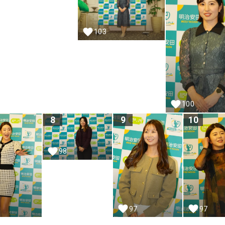
103
100
8
9
10
98
97
97