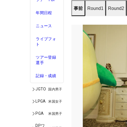
事前
Round1
Round2
年間日程
ニュース
ライブフォ
ト
ツアー登録
選手
記録・成績
JGTO
国内男子
LPGA
米国女子
PGA
米国男子
DPワ