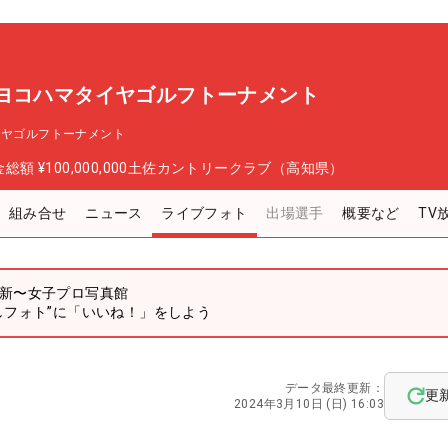
 ヨコハマタイヤゴルフトーナメント
イヤゴルフトーナメント
金総額
¥100,000,000
土佐カントリークラブ（高知県）
組み合せ
ニュース
ライブフォト
出場選手
概要など
TV
新〜女子プロ写真館
しフォト”に「いいね！」をしよう
データ最終更新：
更
2024年3月10日 (日) 16:03