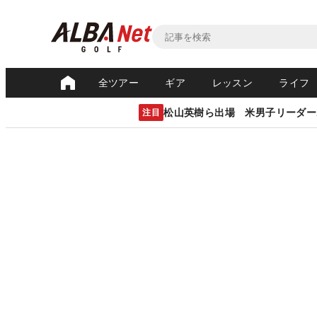
全ツアー
ギア
レッスン
ライフ
松山英樹ら出場 米男子リーダー
注目