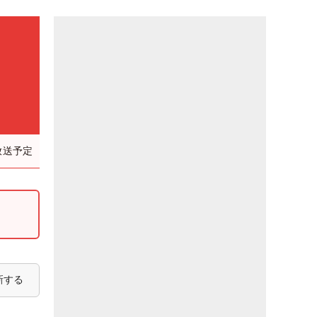
放送予定
新する