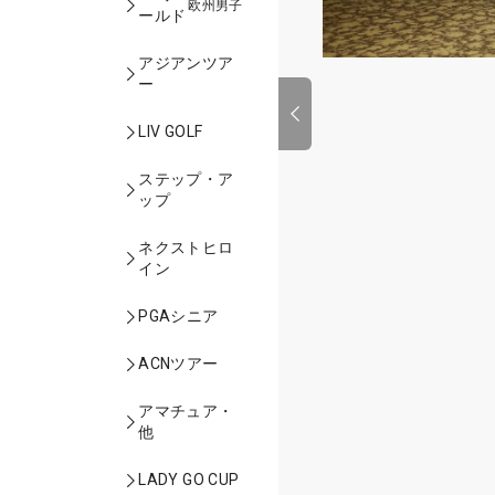
欧州男子
ールド
アジアンツア
ー
LIV GOLF
ステップ・ア
ップ
ネクストヒロ
イン
PGAシニア
ACNツアー
アマチュア・
他
LADY GO CUP