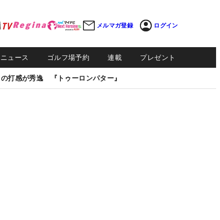
メルマガ登録
ログイン
Sニュース
ゴルフ場予約
連載
プレゼント
しの打感が秀逸 『トゥーロンパター』