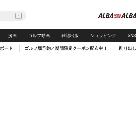
漫画
ゴルフ動画
雑誌出版
ショッピング
SN
ボード
ゴルフ場予約／期間限定クーポン配布中！
削り出