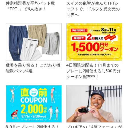
仲宗根澄香が平均パット数
スイスの叡智が生んだTPTシ
『TRTL』で6人抜き！
ャフトで、ゴルフを異次元の
世界へ
猛暑を乗り切る！ こだわり機
4日間限定配布！11月までの
能派パンツ4選
プレーに2回使える1,500円分
クーポン配布中！
8-9月のプレーに2回使える！
プロギアの「4層フェース」が