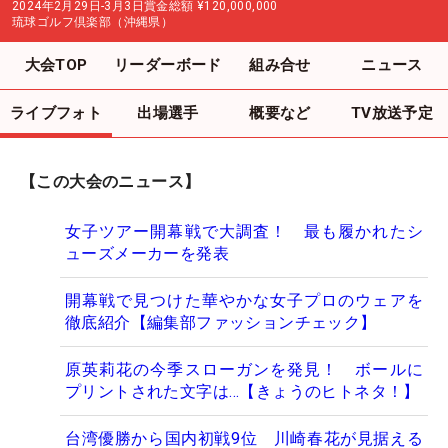
2024年2月29日-3月3日
賞金総額
¥120,000,000
琉球ゴルフ倶楽部（沖縄県）
大会TOP
リーダーボード
組み合せ
ニュース
ライブフォト
出場選手
概要など
TV放送予定
【この大会のニュース】
女子ツアー開幕戦で大調査！ 最も履かれたシ
ューズメーカーを発表
開幕戦で見つけた華やかな女子プロのウェアを
徹底紹介【編集部ファッションチェック】
原英莉花の今季スローガンを発見！ ボールに
プリントされた文字は…【きょうのヒトネタ！】
台湾優勝から国内初戦9位 川崎春花が見据える