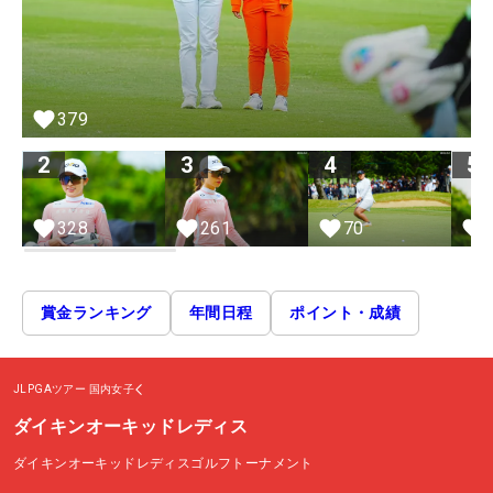
379
2
3
4
5
328
261
70
賞金ランキング
年間日程
ポイント・成績
JLPGAツアー
国内女子
ダイキンオーキッドレディス
ダイキンオーキッドレディスゴルフトーナメント