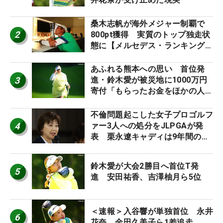
桑木志帆が海外メジャー制覇で
2
800pt獲得 実質のトップ独走状
態に【メルセデス・ランキング番
外編】
あふれる熊本への思い 首位発
3
進・鈴木愛が被災地に1000万円
寄付「もらったお金をほかの人
に」
不倫問題起こした女子プロゴルフ
4
ァー3人への処分をJLPGAが発
表 栗永遼キャディは9年間の立
ち入り禁止
鈴木愛が大会2勝目へ首位T発
5
進 安田祐香、吉澤柚月ら5位
＜速報＞入谷響が単独首位 永井
6
花奈、金田久美子ら1差追走