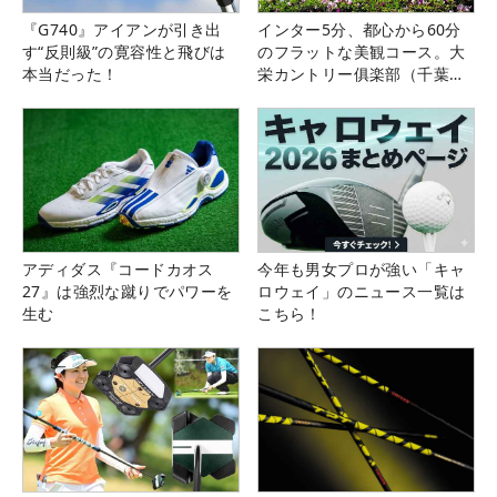
『G740』アイアンが引き出
インター5分、都心から60分
す“反則級”の寛容性と飛びは
のフラットな美観コース。大
本当だった！
栄カントリー俱楽部（千葉
県）
アディダス『コードカオス
今年も男女プロが強い「キャ
27』は強烈な蹴りでパワーを
ロウェイ」のニュース一覧は
生む
こちら！