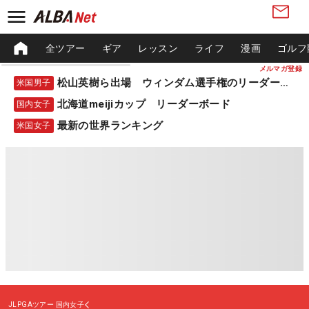
全ツアー
ギア
レッスン
ライフ
漫画
ゴルフ
メルマガ登録
松山英樹ら出場 ウィンダム選手権のリーダーボード
米国男子
北海道meijiカップ リーダーボード
国内女子
最新の世界ランキング
米国女子
JLPGAツアー
国内女子