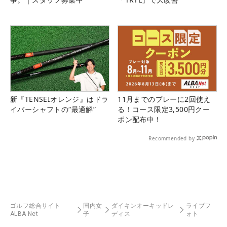
新『TENSEIオレンジ』はドラ
11月までのプレーに2回使え
イバーシャフトの“最適解”
る！コース限定3,500円クー
ポン配布中！
Recommended by
ゴルフ総合サイト
国内女
ダイキンオーキッドレ
ライブフ
ALBA Net
子
ディス
ォト