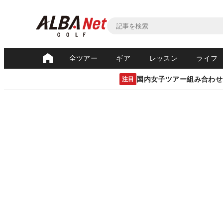
全ツアー
ギア
レッスン
ライフ
国内女子ツアー組み合わせ
注目