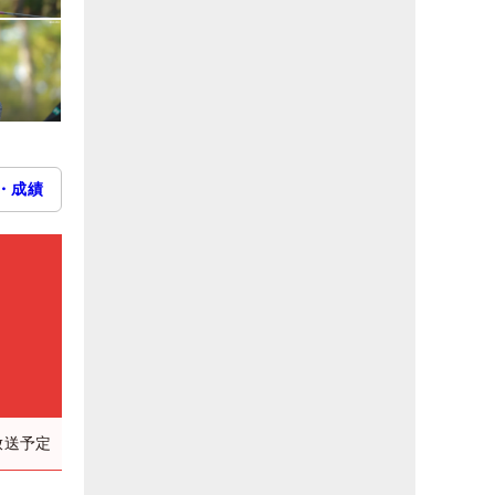
・成績
放送予定