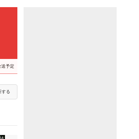
放送予定
新する