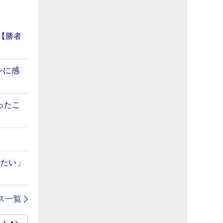
【勝者
ンに感
ったこ
出たい」
ス一覧