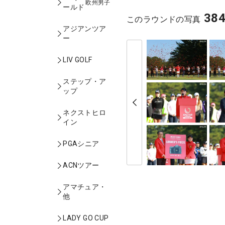
欧州男子
ールド
38
このラウンドの写真
アジアンツア
ー
LIV GOLF
ステップ・ア
ップ
ネクストヒロ
イン
PGAシニア
ACNツアー
アマチュア・
他
LADY GO CUP