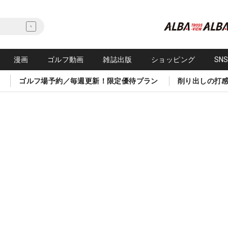
漫画
ゴルフ動画
雑誌出版
ショッピング
SN
ゴルフ場予約／毎週更新！限定優待プラン
削り出しの打