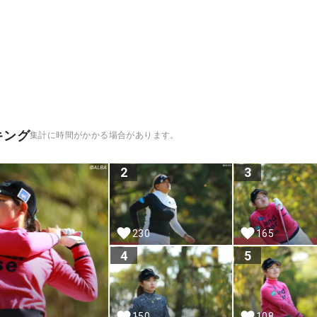
キング
集計に時間がかかる場合があります。
2
3
230
165
4
5
150
108