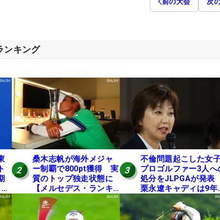
前の大会
次
スランキング
東
桑木志帆が海外メジャ
不倫問題起こした女
ト
ー制覇で800pt獲得 実
プロゴルファー3人へ
2
3
期
質のトップ独走状態に
処分をJLPGAが発
月に
【メルセデス・ランキ
栗永遼キャディは9年
ング番外編】
の立ち入り禁止