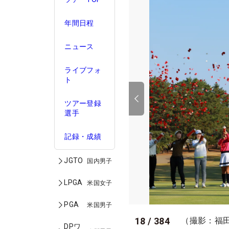
年間日程
ニュース
ライブフォ
ト
ツアー登録
選手
記録・成績
JGTO
国内男子
LPGA
米国女子
PGA
米国男子
18
/
384
（撮影：福
DPワ