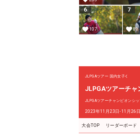
6
7
107
89
JLPGAツアー
国内女子
JLPGAツアーチ
JLPGAツアーチャンピオンシ
2023年11月23日-11月26
大会TOP
リーダーボード