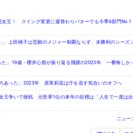
続女王！ スイング変更に週替わりパターでも今季6部門No.1
…」 上田桃子は悲願のメジャー制覇ならず、未勝利のシーズ
った」19歳・櫻井心那が振り返る飛躍の2023年 一番悔しか
ろあった」2023年 原英莉花は汗を流す気合いのオフへ
女王争いで敗戦 元世界1位の来年の目標は「人生で一度は
ニュー