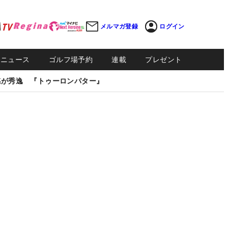
メルマガ登録
ログイン
Sニュース
ゴルフ場予約
連載
プレゼント
感が秀逸 『トゥーロンパター』