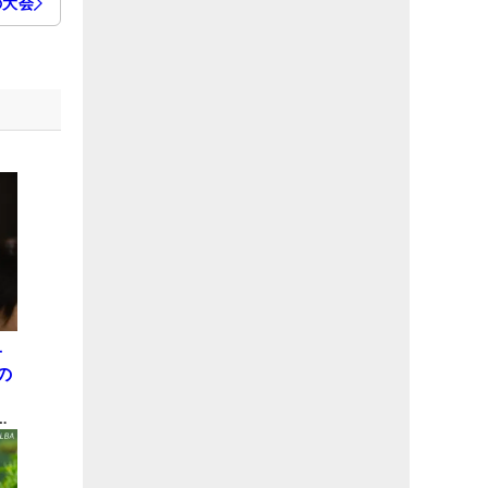
の大会
子
の
表
間