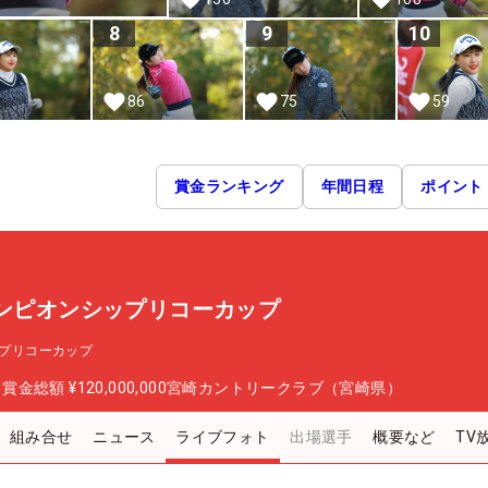
8
9
10
86
75
59
賞金ランキング
年間日程
ポイント
ャンピオンシップリコーカップ
ップリコーカップ
日
賞金総額
¥120,000,000
宮崎カントリークラブ（宮崎県）
組み合せ
ニュース
ライブフォト
出場選手
概要など
TV