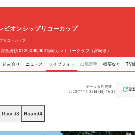
ャンピオンシップリコーカップ
ップリコーカップ
日
賞金総額
¥120,000,000
宮崎カントリークラブ（宮崎県）
組み合せ
ニュース
ライブフォト
出場選手
概要など
TV
データ最終更新：
更
2023年11月26日 (日) 16:36
Round3
Round4