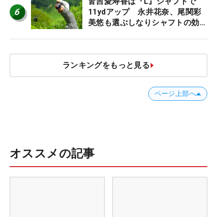
皆吉愛寿香は『L』シャフトで
6
11ydアップ 永井花奈、尾関彩
美悠も選ぶしなりシャフトの効果
【ツアープロたちの“飛ばしギ
ア”】
ランキングをもっと見る
ページ上部へ
オススメの記事