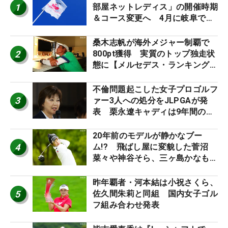
1
部屋ネットレディス」の開催時期
＆コース変更へ 4月に岐阜で開
催
桑木志帆が海外メジャー制覇で
2
800pt獲得 実質のトップ独走状
態に【メルセデス・ランキング番
外編】
不倫問題起こした女子プロゴルフ
3
ァー3人への処分をJLPGAが発
表 栗永遼キャディは9年間の立
ち入り禁止
20年前のモデルが静かなブー
4
ム!? 飛ばし屋に変貌した菅沼
菜々や神谷そら、三ヶ島かなも使
う“名器”が人気な理由【ツアープ
ロたちの“飛ばしギア”】
昨年覇者・河本結は小祝さくら、
5
佐久間朱莉と同組 国内女子ゴル
フ組み合わせ発表