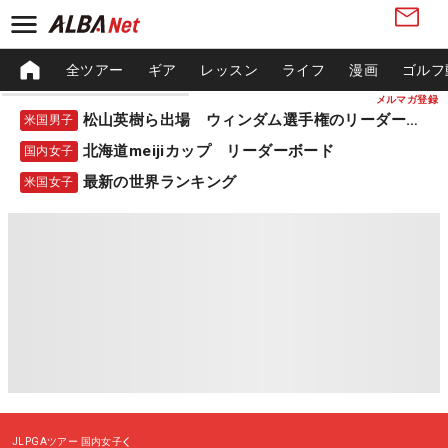
全ツアー
ギア
レッスン
ライフ
漫画
ゴルフ
メルマガ登録
松山英樹ら出場 ウィンダム選手権のリーダーボード
米国男子
北海道meijiカップ リーダーボード
国内女子
最新の世界ランキング
米国女子
JLPGAツアー
国内女子