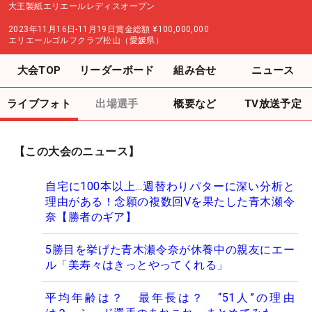
大王製紙エリエールレディスオープン
2023年11月16日-11月19日
賞金総額
¥100,000,000
エリエールゴルフクラブ松山（愛媛県）
大会TOP
リーダーボード
組み合せ
ニュース
ライブフォト
出場選手
概要など
TV放送予定
【この大会のニュース】
自宅に100本以上…週替わりパターに深い分析と
理由がある！念願の複数回Vを果たした青木瀬令
奈【勝者のギア】
5勝目を挙げた青木瀬令奈が休養中の親友にエー
ル「美寿々はきっとやってくれる」
平均年齢は？ 最年長は？ “51人”の理由