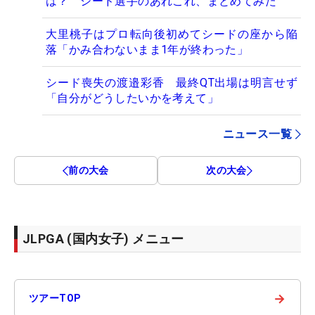
は？ シード選手のあれこれ、まとめてみた
大里桃子はプロ転向後初めてシードの座から陥
落「かみ合わないまま1年が終わった」
シード喪失の渡邉彩香 最終QT出場は明言せず
「自分がどうしたいかを考えて」
ニュース一覧
前の大会
次の大会
JLPGA (国内女子) メニュー
→
ツアーTOP