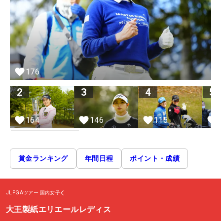
176
2
3
4
5
164
146
115
賞金ランキング
年間日程
ポイント・成績
JLPGAツアー
国内女子
大王製紙エリエールレディス