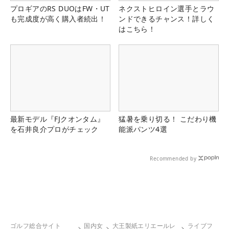
プロギアのRS DUOはFW・UT
ネクストヒロイン選手とラウ
も完成度が高く購入者続出！
ンドできるチャンス！詳しく
はこちら！
最新モデル『FJクオンタム』
猛暑を乗り切る！ こだわり機
を石井良介プロがチェック
能派パンツ4選
Recommended by
ゴルフ総合サイト
国内女
大王製紙エリエールレ
ライブフ