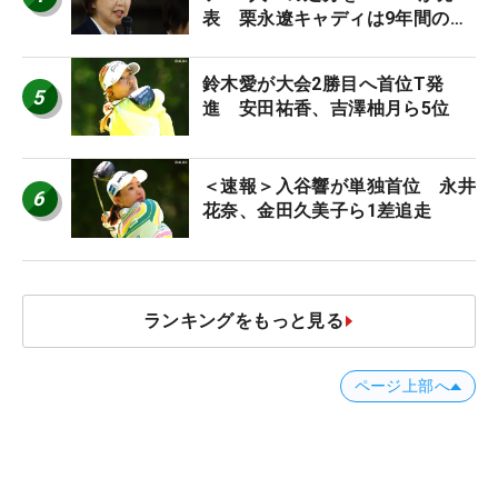
表 栗永遼キャディは9年間の立
ち入り禁止
鈴木愛が大会2勝目へ首位T発
5
進 安田祐香、吉澤柚月ら5位
＜速報＞入谷響が単独首位 永井
6
花奈、金田久美子ら1差追走
ランキングをもっと見る
ページ上部へ