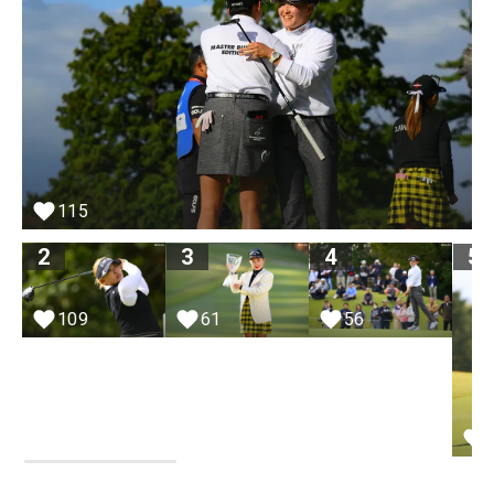
115
2
3
4
5
109
61
56