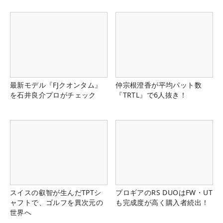
最新モデル『FJクオンタム』
仲宗根澄香が平均パット数
を石井良介プロがチェック
『TRTL』で6人抜き！
スイスの叡智が生んだTPTシ
プロギアのRS DUOはFW・UT
ャフトで、ゴルフを異次元の
も完成度が高く購入者続出！
世界へ