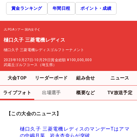
賞金ランキング
年間日程
ポイント・成績
JLPGAツアー
国内女子
樋口久子 三菱電機レディス
樋口久子 三菱電機レディスゴルフトーナメント
2023年10月27日-10月29日
賞金総額
¥100,000,000
武蔵丘ゴルフコース（埼玉県）
大会TOP
リーダーボード
組み合せ
ニュース
ライブフォト
出場選手
概要など
TV放送予定
【この大会のニュース】
樋口久子 三菱電機レディスのマンデーTはアマ
の中嶋月葉、岩永杏奈らが突破