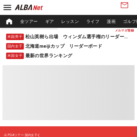
全ツアー
ギア
レッスン
ライフ
漫画
ゴルフ
メルマガ登録
松山英樹ら出場 ウィンダム選手権のリーダーボード
米国男子
北海道meijiカップ リーダーボード
国内女子
最新の世界ランキング
米国女子
JLPGAツアー
国内女子