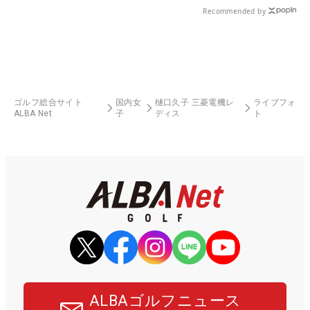
Recommended by
ゴルフ総合サイト
国内女
樋口久子 三菱電機レ
ライブフォ
ALBA Net
子
ディス
ト
ALBAゴルフニュース