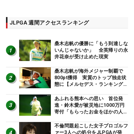
JLPGA 週間アクセスランキング
桑木志帆の優勝に「もう到達しな
1
いんじゃないか」 全英帰りの永
井花奈が受け止めた現実
桑木志帆が海外メジャー制覇で
2
800pt獲得 実質のトップ独走状
態に【メルセデス・ランキング番
外編】
あふれる熊本への思い 首位発
3
進・鈴木愛が被災地に1000万円
寄付「もらったお金をほかの人
に」
不倫問題起こした女子プロゴルフ
4
ァー3人への処分をJLPGAが発