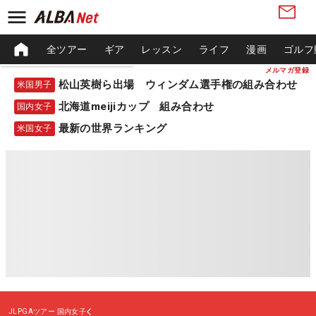
全ツアー
ギア
レッスン
ライフ
漫画
ゴルフ
メルマガ登録
松山英樹ら出場 ウィンダム選手権の組み合わせ
米国男子
北海道meijiカップ 組み合わせ
国内女子
最新の世界ランキング
米国女子
JLPGAツアー
国内女子