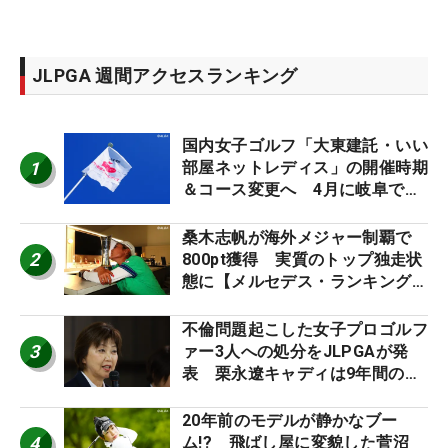
JLPGA 週間アクセスランキング
国内女子ゴルフ「大東建託・いい
1
部屋ネットレディス」の開催時期
＆コース変更へ 4月に岐阜で開
催
桑木志帆が海外メジャー制覇で
2
800pt獲得 実質のトップ独走状
態に【メルセデス・ランキング番
外編】
不倫問題起こした女子プロゴルフ
3
ァー3人への処分をJLPGAが発
表 栗永遼キャディは9年間の立
ち入り禁止
20年前のモデルが静かなブー
4
ム!? 飛ばし屋に変貌した菅沼