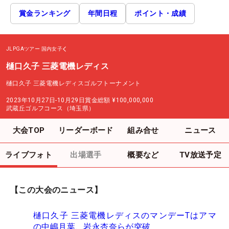
賞金ランキング
年間日程
ポイント・成績
JLPGAツアー
国内女子
樋口久子 三菱電機レディス
樋口久子 三菱電機レディスゴルフトーナメント
2023年10月27日-10月29日
賞金総額
¥100,000,000
武蔵丘ゴルフコース（埼玉県）
大会TOP
リーダーボード
組み合せ
ニュース
ライブフォト
出場選手
概要など
TV放送予定
【この大会のニュース】
樋口久子 三菱電機レディスのマンデーTはアマ
の中嶋月葉、岩永杏奈らが突破