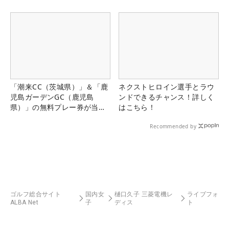
「潮来CC（茨城県）」＆「鹿
ネクストヒロイン選手とラウ
児島ガーデンGC（鹿児島
ンドできるチャンス！詳しく
県）」の無料プレー券が当た
はこちら！
る！！
Recommended by
ゴルフ総合サイト
国内女
樋口久子 三菱電機レ
ライブフォ
ALBA Net
子
ディス
ト