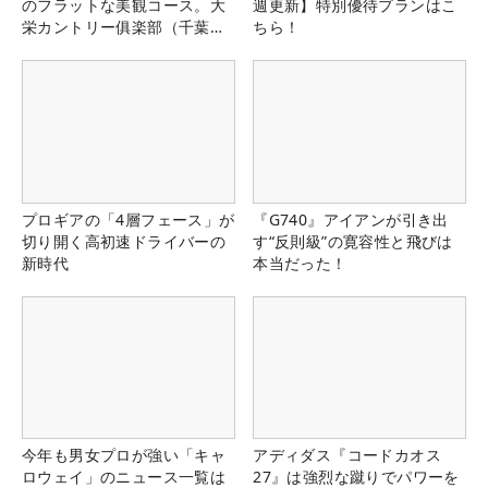
のフラットな美観コース。大
週更新】特別優待プランはこ
栄カントリー俱楽部（千葉
ちら！
県）
プロギアの「4層フェース」が
『G740』アイアンが引き出
切り開く高初速ドライバーの
す“反則級”の寛容性と飛びは
新時代
本当だった！
今年も男女プロが強い「キャ
アディダス『コードカオス
ロウェイ」のニュース一覧は
27』は強烈な蹴りでパワーを