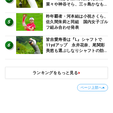
菜々や神谷そら、三ヶ島かなも使
う“名器”が人気な理由【ツアープ
ロたちの“飛ばしギア”】
昨年覇者・河本結は小祝さくら、
5
佐久間朱莉と同組 国内女子ゴル
フ組み合わせ発表
皆吉愛寿香は『L』シャフトで
6
11ydアップ 永井花奈、尾関彩
美悠も選ぶしなりシャフトの効果
【ツアープロたちの“飛ばしギ
ア”】
ランキングをもっと見る
ページ上部へ