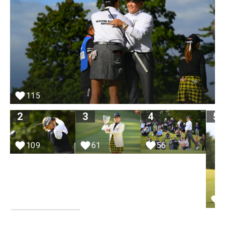
115
2
3
4
5
109
61
56