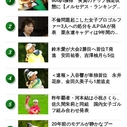
1
800pt獲得 実質のトップ独走状
態に【メルセデス・ランキング番
外編】
不倫問題起こした女子プロゴルフ
2
ァー3人への処分をJLPGAが発
表 栗永遼キャディは9年間の立
ち入り禁止
鈴木愛が大会2勝目へ首位T発
3
進 安田祐香、吉澤柚月ら5位
＜速報＞入谷響が単独首位 永井
4
花奈、金田久美子ら1差追走
昨年覇者・河本結は小祝さくら、
5
佐久間朱莉と同組 国内女子ゴル
フ組み合わせ発表
20年前のモデルが静かなブー