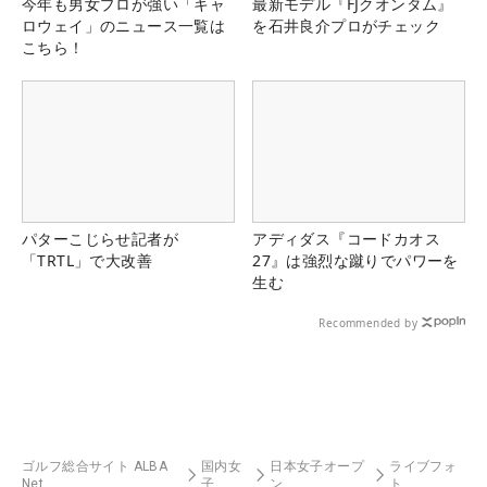
今年も男女プロが強い「キャ
最新モデル『FJクオンタム』
ロウェイ」のニュース一覧は
を石井良介プロがチェック
こちら！
パターこじらせ記者が
アディダス『コードカオス
「TRTL」で大改善
27』は強烈な蹴りでパワーを
生む
Recommended by
ゴルフ総合サイト ALBA
国内女
日本女子オープ
ライブフォ
Net
子
ン
ト