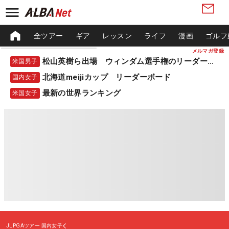
全ツアー
ギア
レッスン
ライフ
漫画
ゴルフ
メルマガ登録
松山英樹ら出場 ウィンダム選手権のリーダーボード
米国男子
北海道meijiカップ リーダーボード
国内女子
最新の世界ランキング
米国女子
JLPGAツアー
国内女子