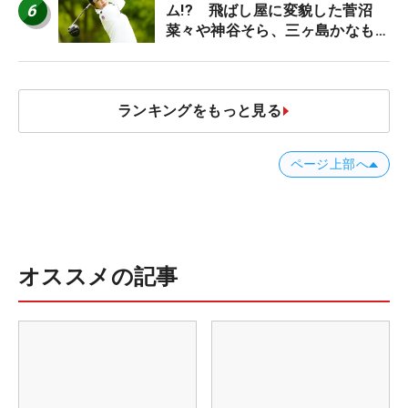
6
ム!? 飛ばし屋に変貌した菅沼
菜々や神谷そら、三ヶ島かなも使
う“名器”が人気な理由【ツアープ
ロたちの“飛ばしギア”】
ランキングをもっと見る
ページ上部へ
オススメの記事