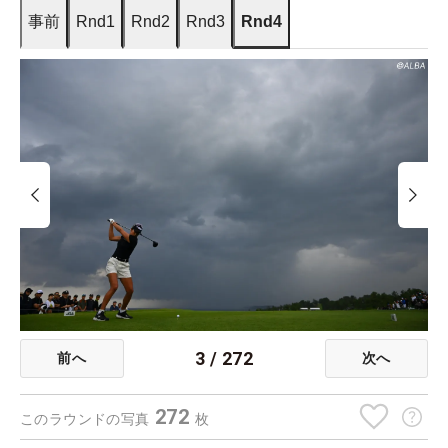
事前
Rnd1
Rnd2
Rnd3
Rnd4
3
/
272
前へ
次へ
272
このラウンドの写真
枚