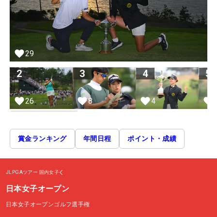
29
2
3
4
5
26
8
4
賞金ランキング
年間日程
ポイント・成績
JLPGAツアー
国内女子
日本女子オープン
日本女子オープンゴルフ選手権