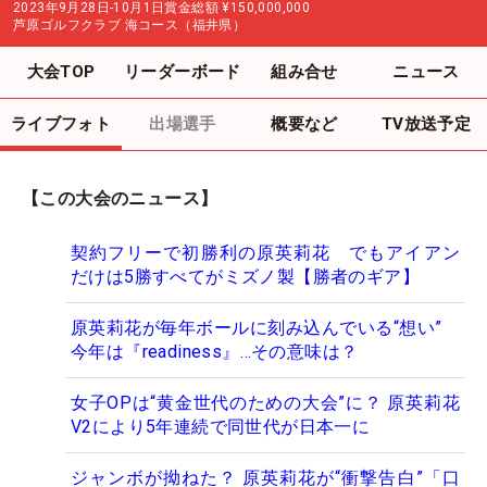
2023年9月28日-10月1日
賞金総額
¥150,000,000
芦原ゴルフクラブ 海コース（福井県）
大会TOP
リーダーボード
組み合せ
ニュース
ライブフォト
出場選手
概要など
TV放送予定
【この大会のニュース】
契約フリーで初勝利の原英莉花 でもアイアン
だけは5勝すべてがミズノ製【勝者のギア】
原英莉花が毎年ボールに刻み込んでいる“想い”
今年は『readiness』…その意味は？
女子OPは“黄金世代のための大会”に？ 原英莉花
V2により5年連続で同世代が日本一に
ジャンボが拗ねた？ 原英莉花が“衝撃告白”「口