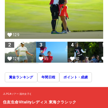
129
2
3
4
5
128
95
92
賞金ランキング
年間日程
ポイント・成績
JLPGAツアー
国内女子
住友生命Vitalityレディス 東海クラシック