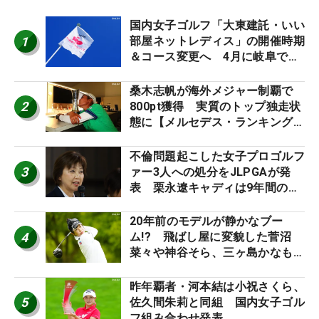
国内女子ゴルフ「大東建託・いい
1
部屋ネットレディス」の開催時期
＆コース変更へ 4月に岐阜で開
催
桑木志帆が海外メジャー制覇で
2
800pt獲得 実質のトップ独走状
態に【メルセデス・ランキング番
外編】
不倫問題起こした女子プロゴルフ
3
ァー3人への処分をJLPGAが発
表 栗永遼キャディは9年間の立
ち入り禁止
20年前のモデルが静かなブー
4
ム!? 飛ばし屋に変貌した菅沼
菜々や神谷そら、三ヶ島かなも使
う“名器”が人気な理由【ツアープ
ロたちの“飛ばしギア”】
昨年覇者・河本結は小祝さくら、
5
佐久間朱莉と同組 国内女子ゴル
フ組み合わせ発表