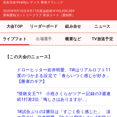
住友生命Vitalityレディス 東海クラシック
2023年9月15日-9月17日
賞金総額
¥100,000,000
新南愛知カントリークラブ 美浜コース（愛知県）
大会TOP
リーダーボード
組み合せ
ニュース
ライブフォト
出場選手
概要など
TV放送予定
【この大会のニュース】
ドローヒッター岩井明愛、1Wはリアルロフト11
度のつかまる設定で「食らいつく感じが好き」
【勝者のギア】
"惜敗女王”!? 小祝さくらがツアー記録の3週連
続1打差2位「悔しさはありますが…」
18試合ぶりの2勝目は「すごく長く感じた」 涙