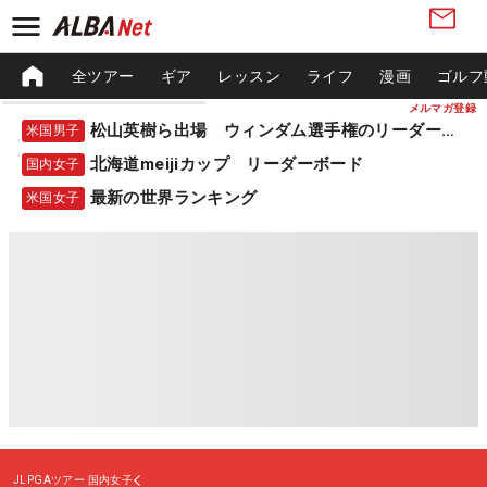
全ツアー
ギア
レッスン
ライフ
漫画
ゴルフ
メルマガ登録
松山英樹ら出場 ウィンダム選手権のリーダーボード
米国男子
北海道meijiカップ リーダーボード
国内女子
最新の世界ランキング
米国女子
JLPGAツアー
国内女子