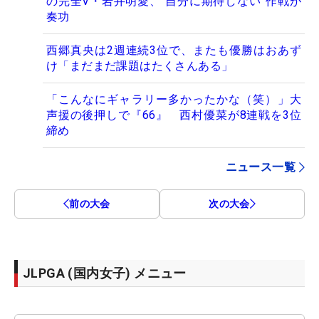
の完全V・岩井明愛、“自分に期待しない”作戦が
奏功
西郷真央は2週連続3位で、またも優勝はおあず
け「まだまだ課題はたくさんある」
「こんなにギャラリー多かったかな（笑）」大
声援の後押しで『66』 西村優菜が8連戦を3位
締め
ニュース一覧
前の大会
次の大会
JLPGA (国内女子) メニュー