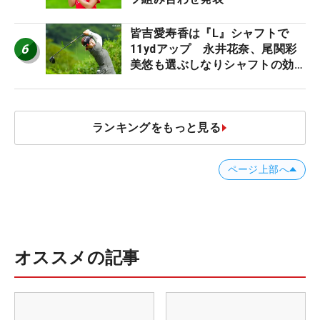
皆吉愛寿香は『L』シャフトで
6
11ydアップ 永井花奈、尾関彩
美悠も選ぶしなりシャフトの効果
【ツアープロたちの“飛ばしギ
ア”】
ランキングをもっと見る
ページ上部へ
オススメの記事