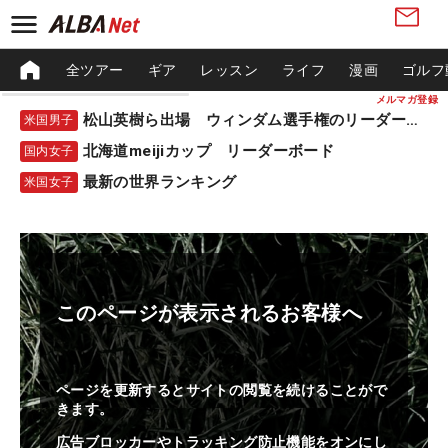
全ツアー
ギア
レッスン
ライフ
漫画
ゴルフ
メルマガ登録
松山英樹ら出場 ウィンダム選手権のリーダーボード
米国男子
北海道meijiカップ リーダーボード
国内女子
最新の世界ランキング
米国女子
このページが表示されるお客様へ
ページを更新するとサイトの閲覧を続けることがで
きます。
広告ブロッカーやトラッキング防止機能をオンにし