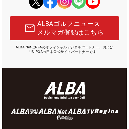
ALBAゴルフニュース
メルマガ登録はこちら
ALBA NetはR&Aのオフィシャルデジタルパートナー、および
USLPGAの日本公式サイトパートナーです。