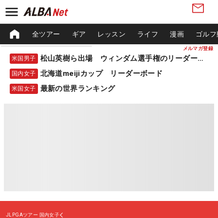
全ツアー
ギア
レッスン
ライフ
漫画
ゴルフ
メルマガ登録
松山英樹ら出場 ウィンダム選手権のリーダーボード
米国男子
北海道meijiカップ リーダーボード
国内女子
最新の世界ランキング
米国女子
JLPGAツアー
国内女子