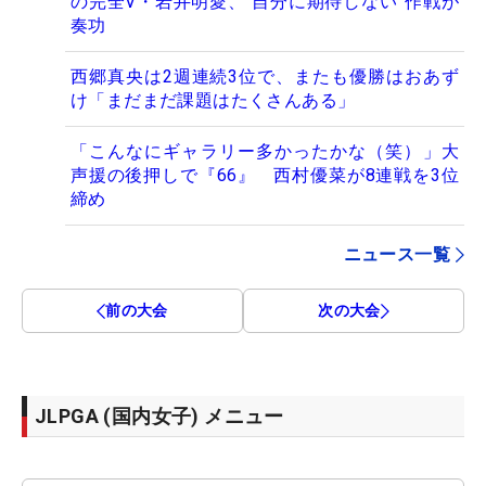
の完全V・岩井明愛、“自分に期待しない”作戦が
奏功
西郷真央は2週連続3位で、またも優勝はおあず
け「まだまだ課題はたくさんある」
「こんなにギャラリー多かったかな（笑）」大
声援の後押しで『66』 西村優菜が8連戦を3位
締め
ニュース一覧
前の大会
次の大会
JLPGA (国内女子) メニュー