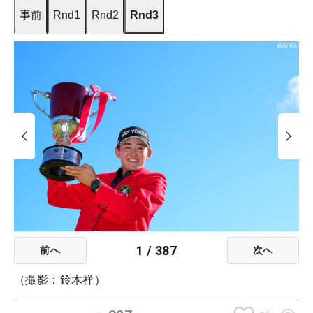
事前
Rnd1
Rnd2
Rnd3
1
/
387
前へ
次へ
（撮影：鈴木祥）