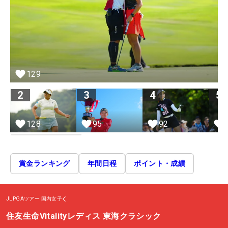
129
2
3
4
5
95
128
92
賞金ランキング
年間日程
ポイント・成績
JLPGAツアー
国内女子
住友生命Vitalityレディス 東海クラシック