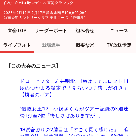
住友生命Vitalityレディス 東海クラシック
2023年9月15日-9月17日
賞金総額
¥100,000,000
新南愛知カントリークラブ 美浜コース（愛知県）
大会TOP
リーダーボード
組み合せ
ニュース
ライブフォト
出場選手
概要など
TV放送予定
【この大会のニュース】
ドローヒッター岩井明愛、1Wはリアルロフト11
度のつかまる設定で「食らいつく感じが好き」
【勝者のギア】
"惜敗女王”!? 小祝さくらがツアー記録の3週連
続1打差2位「悔しさはありますが…」
18試合ぶりの2勝目は「すごく長く感じた」 涙