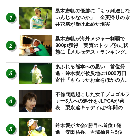
桑木志帆の優勝に「もう到達しな
1
いんじゃないか」 全英帰りの永
井花奈が受け止めた現実
桑木志帆が海外メジャー制覇で
2
800pt獲得 実質のトップ独走状
態に【メルセデス・ランキング番
外編】
あふれる熊本への思い 首位発
3
進・鈴木愛が被災地に1000万円
寄付「もらったお金をほかの人
に」
不倫問題起こした女子プロゴルフ
4
ァー3人への処分をJLPGAが発
表 栗永遼キャディは9年間の立
ち入り禁止
鈴木愛が大会2勝目へ首位T発
5
進 安田祐香、吉澤柚月ら5位