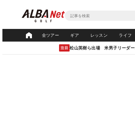
全ツアー
ギア
レッスン
ライフ
松山英樹ら出場 米男子リーダー
注目