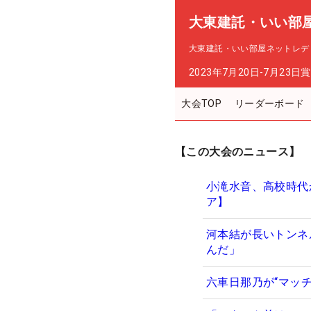
大東建託・いい部
大東建託・いい部屋ネットレデ
2023年7月20日-7月23日
賞
大会TOP
リーダーボード
【この大会のニュース】
小滝水音、高校時代
ア】
河本結が長いトンネ
んだ」
六車日那乃が“マッ