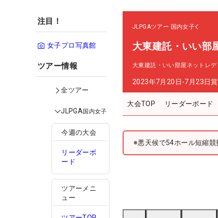
注目！
JLPGAツアー
国内女子
大東建託・いい部
女子プロ写真館
ツアー情報
大東建託・いい部屋ネットレデ
2023年7月20日-7月23日
賞
全ツアー
大会TOP
リーダーボード
JLPGA
国内女子
今週の大会
※悪天候で54ホール短縮競
リーダーボ
ード
ツアーメニ
ュー
ツアーTOP