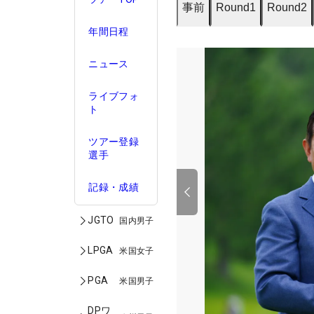
事前
Round1
Round2
年間日程
ニュース
ライブフォ
ト
ツアー登録
選手
記録・成績
JGTO
国内男子
LPGA
米国女子
PGA
米国男子
DPワ