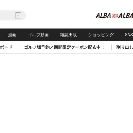
漫画
ゴルフ動画
雑誌出版
ショッピング
SN
ボード
ゴルフ場予約／期間限定クーポン配布中！
削り出