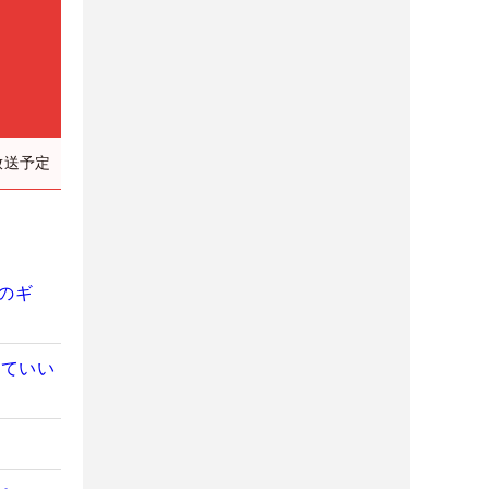
放送予定
のギ
していい