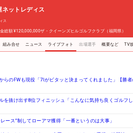
屋ネットレディス
ィス
金総額
¥120,000,000
ザ・クイーンズヒルゴルフクラブ（福岡県）
組み合せ
ニュース
ライブフォト
出場選手
概要など
TV
からのFWも現役「7Iがビタッと決まってくれました」【勝者
ルを抜け出す8位フィニッシュ「こんなに気持ち良くゴルフ
チレース”制してローアマ獲得「一番というのは大事」