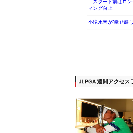
「スタート前はロン
ィング向上
小滝水音が“幸せ感
JLPGA 週間アクセ