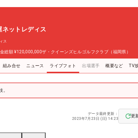
屋ネットレディス
ィス
金総額
¥120,000,000
ザ・クイーンズヒルゴルフクラブ（福岡県）
組み合せ
ニュース
ライブフォト
出場選手
概要など
TV
技。
データ最終更新：
更
2023年7月23日 (日) 14:23