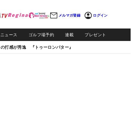
メルマガ登録
ログイン
Sニュース
ゴルフ場予約
連載
プレゼント
しの打感が秀逸 『トゥーロンパター』