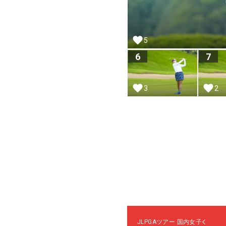
5
6
7
3
2
JLPGAツアー
国内女子