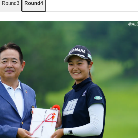
Round3
Round4