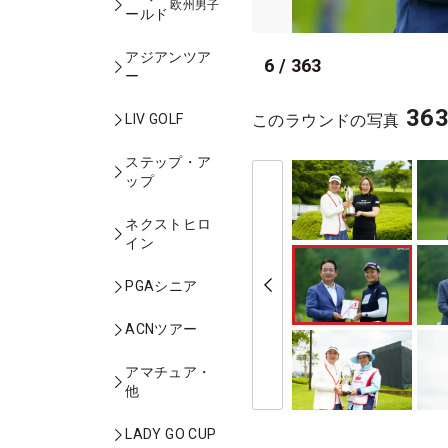
欧州男子
ールド
アジアンツア
6
/
363
ー
36
このラウンドの写真
LIV GOLF
ステップ・ア
ップ
ネクストヒロ
イン
PGAシニア
ACNツアー
アマチュア・
他
LADY GO CUP