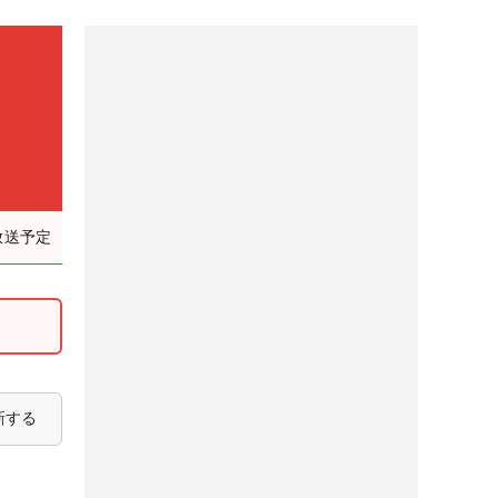
放送予定
新する