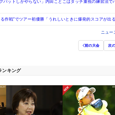
グパットしかやらない」内田ことこはタッチ重視の練習法で
じる作戦”でツアー初優勝「うれしいときに爆発的スコアが出
ニュー
前の大会
次
スランキング