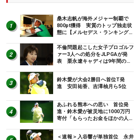
桑木志帆が海外メジャー制覇で
1
800pt獲得 実質のトップ独走状
態に【メルセデス・ランキング番
外編】
不倫問題起こした女子プロゴルフ
2
ァー3人への処分をJLPGAが発
表 栗永遼キャディは9年間の立
ち入り禁止
鈴木愛が大会2勝目へ首位T発
3
進 安田祐香、吉澤柚月ら5位
あふれる熊本への思い 首位発
4
進・鈴木愛が被災地に1000万円
寄付「もらったお金をほかの人
に」
＜速報＞入谷響が単独首位 永井