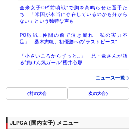
全米女子OP“前哨戦”で胸を高鳴らせた選手た
ち 「米国が本当に存在しているのかも分から
ない」という独特な声も
PO敗戦…仲間の前で泣き崩れ「私の実力不
足」 桑木志帆、初優勝への“ラストピース”
「小さいころからずっと…」 兄・豪さんが語
る“負けん気ガール”櫻井心那
ニュース一覧
前の大会
次の大会
JLPGA (国内女子) メニュー