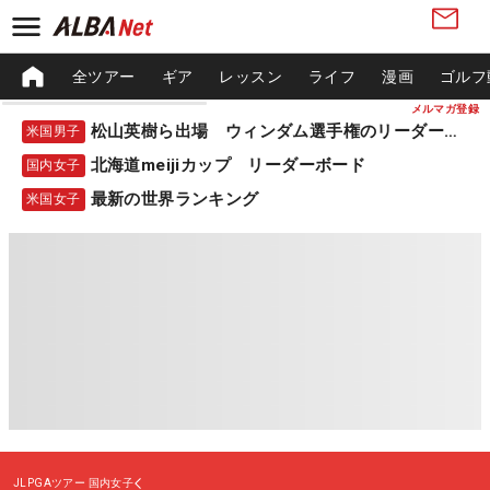
全ツアー
ギア
レッスン
ライフ
漫画
ゴルフ
メルマガ登録
松山英樹ら出場 ウィンダム選手権のリーダーボード
米国男子
北海道meijiカップ リーダーボード
国内女子
最新の世界ランキング
米国女子
JLPGAツアー
国内女子