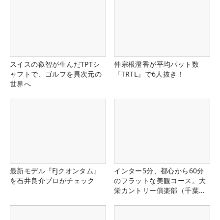
スイスの叡智が生んだTPTシ
仲宗根澄香が平均パット数
ャフトで、ゴルフを異次元の
『TRTL』で6人抜き！
世界へ
最新モデル『FJクオンタム』
インター5分、都心から60分
を石井良介プロがチェック
のフラットな美観コース。大
栄カントリー俱楽部（千葉
県）