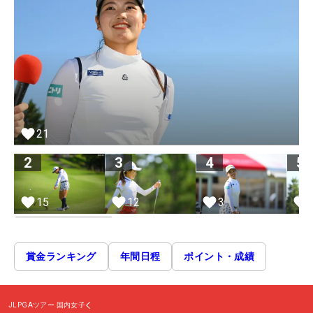
21
2
3
4
5
15
12
3
賞金ランキング
年間日程
ポイント・成績
JLPGAツアー
国内女子