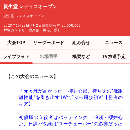
資生堂 レディスオープン
資生堂 レディスオープン
2023年6月29日-7月2日
賞金総額
¥120,000,000
戸塚カントリー倶楽部（神奈川県）
大会TOP
リーダーボード
組み合せ
ニュース
ライブフォト
出場選手
概要など
TV放送予定
【この大会のニュース】
「元々球が高かった」 櫻井心那、持ち味の“飛距
離性能”を引き出す1Wで“ぶっ飛び初V”【勝者の
ギア】
初優勝の立役者はパッティング 19歳・櫻井心
那、日課パタ練は“ユーチューバー”の影響だった