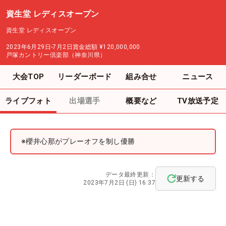
資生堂 レディスオープン
資生堂 レディスオープン
2023年6月29日-7月2日
賞金総額
¥120,000,000
戸塚カントリー倶楽部（神奈川県）
大会TOP
リーダーボード
組み合せ
ニュース
ライブフォト
出場選手
概要など
TV放送予定
※櫻井心那がプレーオフを制し優勝
データ最終更新：
更新する
2023年7月2日 (日) 16:37