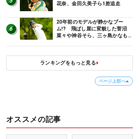
5
花奈、金田久美子ら1差追走
20年前のモデルが静かなブー
6
ム!? 飛ばし屋に変貌した菅沼
菜々や神谷そら、三ヶ島かなも使
う“名器”が人気な理由【ツアープ
ロたちの“飛ばしギア”】
ランキングをもっと見る
ページ上部へ
オススメの記事