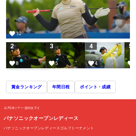
10
2
3
4
5
8
5
4
賞金ランキング
年間日程
ポイント・成績
JLPGAツアー
国内女子
パナソニックオープンレディース
パナソニックオープンレディースゴルフトーナメント