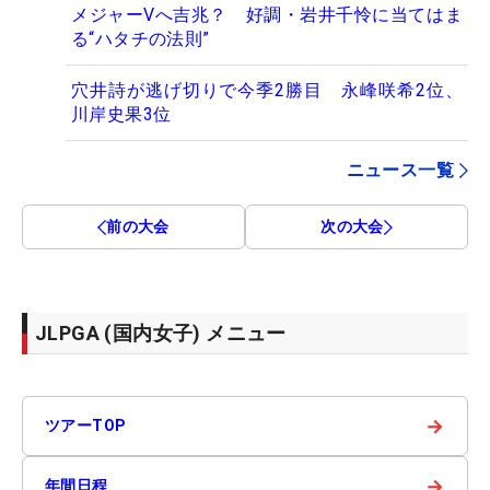
メジャーVへ吉兆？ 好調・岩井千怜に当てはま
る“ハタチの法則”
穴井詩が逃げ切りで今季2勝目 永峰咲希2位、
川岸史果3位
ニュース一覧
前の大会
次の大会
JLPGA (国内女子) メニュー
→
ツアーTOP
→
年間日程