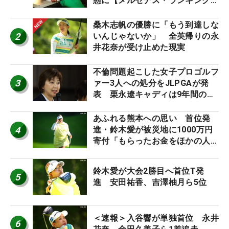
態に【メルセデス・ランキング番
外編】
桑木志帆の優勝に「もう到達しな
2
いんじゃないか」 全英帰りの永
井花奈が受け止めた現実
不倫問題起こした女子プロゴルフ
3
ァー3人への処分をJLPGAが発
表 栗永遼キャディは9年間の立
ち入り禁止
あふれる熊本への思い 首位発
4
進・鈴木愛が被災地に1000万円
寄付「もらったお金をほかの人
に」
鈴木愛が大会2勝目へ首位T発
5
進 安田祐香、吉澤柚月ら5位
＜速報＞入谷響が単独首位 永井
6