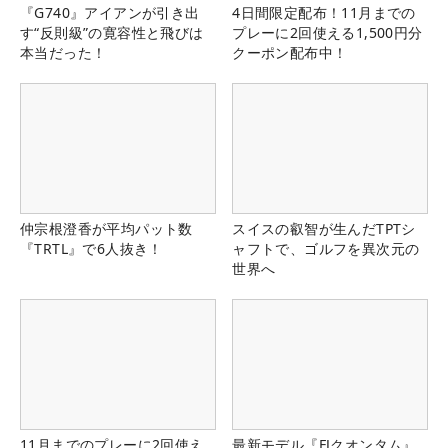
『G740』アイアンが引き出
4日間限定配布！11月までの
す“反則級”の寛容性と飛びは
プレーに2回使える1,500円分
本当だった！
クーポン配布中！
仲宗根澄香が平均パット数
スイスの叡智が生んだTPTシ
『TRTL』で6人抜き！
ャフトで、ゴルフを異次元の
世界へ
11月までのプレーに2回使え
最新モデル『FJクオンタム』