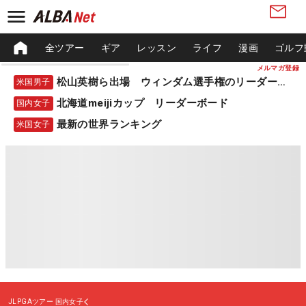
全ツアー
ギア
レッスン
ライフ
漫画
ゴルフ
メルマガ登録
松山英樹ら出場 ウィンダム選手権のリーダーボード
米国男子
北海道meijiカップ リーダーボード
国内女子
最新の世界ランキング
米国女子
JLPGAツアー
国内女子