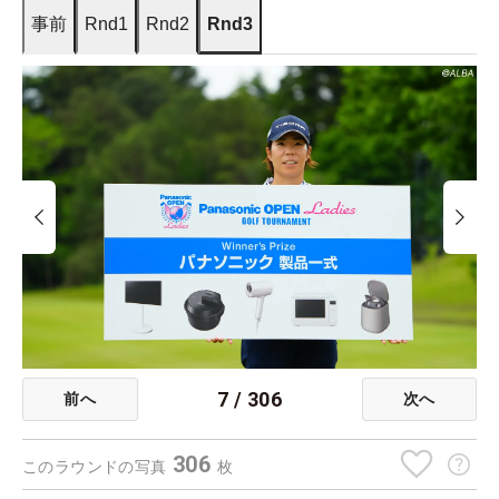
事前
Rnd1
Rnd2
Rnd3
7
/
306
前へ
次へ
306
このラウンドの写真
枚