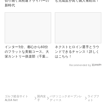
切り開く高初速ドライバーの
も完成度が高く購入者続出！
新時代
インター5分、都心から60分
ネクストヒロイン選手とラウ
のフラットな美観コース。大
ンドできるチャンス！詳しく
栄カントリー俱楽部（千葉
はこちら！
県）
Recommended by
ゴルフ総合サイト
国内女
パナソニックオープンレ
ライブフ
ALBA Net
子
ディース
ォト