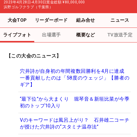
2023年4月28日-4月30日
賞金総額
¥80,000,000
浜野ゴルフクラブ（千葉県）
大会TOP
リーダーボード
組み合せ
ニュース
ライブフォト
出場選手
概要など
TV放送予定
【この大会のニュース】
穴井詩が自身初の年間複数回勝利を4月に達成
一番貢献したのは「58度のウェッジ」【勝者の
ギア】
“最下位”から大まくり 堀琴音＆新垣比菜が今季
初のトップ10入り
Vのキーワードは風呂上がり？ 石井雄二コーチ
が授けた穴井詩の“スタミナ温存法”