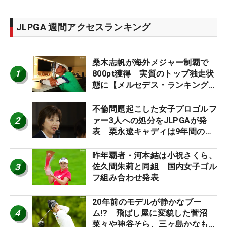
JLPGA 週間アクセスランキング
桑木志帆が海外メジャー制覇で
1
800pt獲得 実質のトップ独走状
態に【メルセデス・ランキング番
外編】
不倫問題起こした女子プロゴルフ
2
ァー3人への処分をJLPGAが発
表 栗永遼キャディは9年間の立
ち入り禁止
昨年覇者・河本結は小祝さくら、
3
佐久間朱莉と同組 国内女子ゴル
フ組み合わせ発表
20年前のモデルが静かなブー
4
ム!? 飛ばし屋に変貌した菅沼
菜々や神谷そら、三ヶ島かなも使