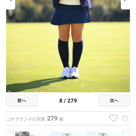
8
/
279
前へ
次へ
279
このラウンドの写真
枚