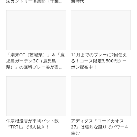
栄カントリー俱楽部（千葉
新時代
県）
「潮来CC（茨城県）」＆「鹿
11月までのプレーに2回使え
児島ガーデンGC（鹿児島
る！コース限定3,500円クー
県）」の無料プレー券が当た
ポン配布中！
る！！
仲宗根澄香が平均パット数
アディダス『コードカオス
『TRTL』で6人抜き！
27』は強烈な蹴りでパワーを
生む