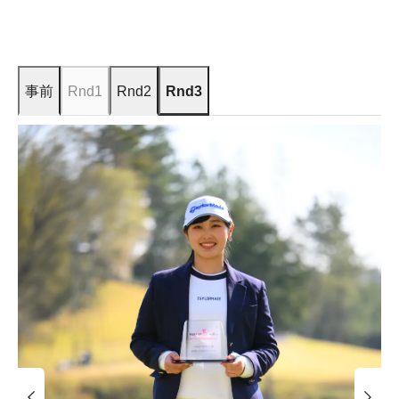
事前
Rnd1
Rnd2
Rnd3