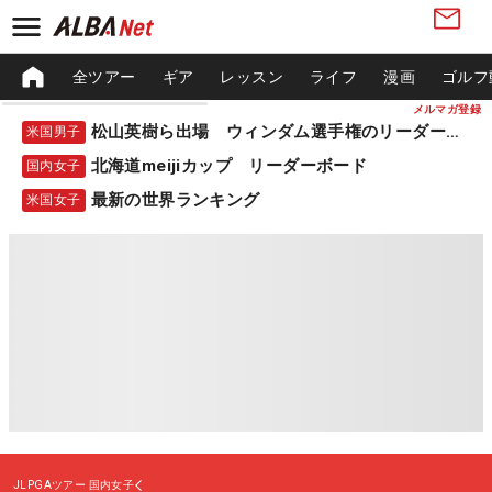
全ツアー
ギア
レッスン
ライフ
漫画
ゴルフ
メルマガ登録
松山英樹ら出場 ウィンダム選手権のリーダーボード
米国男子
北海道meijiカップ リーダーボード
国内女子
最新の世界ランキング
米国女子
JLPGAツアー
国内女子