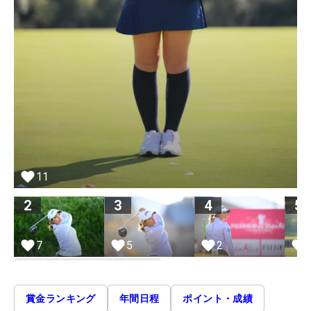
11
2
3
4
5
7
5
2
賞金ランキング
年間日程
ポイント・成績