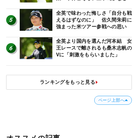
う“名器”が人気な理由【ツアープ
ロたちの“飛ばしギア”】
全英で味わった悔しさ「自分も戦
5
えるはずなのに」 佐久間朱莉に
強まった米ツアー参戦への思い
全英より国内を選んだ河本結 女
6
王レースで離されるも桑木志帆の
Vに「刺激をもらいました」
ランキングをもっと見る
ページ上部へ
オススメの記事