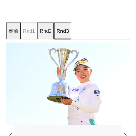
事前
Rnd1
Rnd2
Rnd3