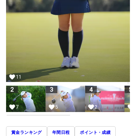
11
2
3
4
5
7
5
2
賞金ランキング
年間日程
ポイント・成績