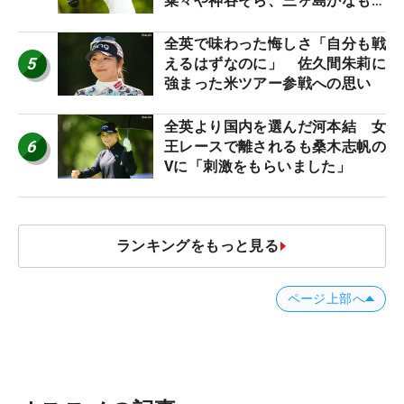
菜々や神谷そら、三ヶ島かなも使
う“名器”が人気な理由【ツアープ
ロたちの“飛ばしギア”】
全英で味わった悔しさ「自分も戦
5
えるはずなのに」 佐久間朱莉に
強まった米ツアー参戦への思い
全英より国内を選んだ河本結 女
6
王レースで離されるも桑木志帆の
Vに「刺激をもらいました」
ランキングをもっと見る
ページ上部へ