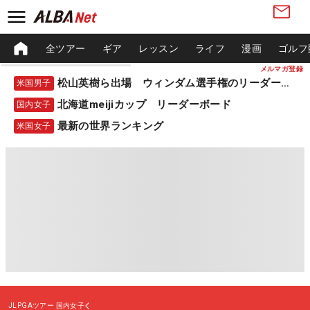
全ツアー
ギア
レッスン
ライフ
漫画
ゴルフ
メルマガ登録
松山英樹ら出場 ウィンダム選手権のリーダーボード
米国男子
北海道meijiカップ リーダーボード
国内女子
最新の世界ランキング
米国女子
JLPGAツアー
国内女子