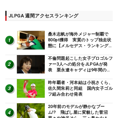
JLPGA 週間アクセスランキング
桑木志帆が海外メジャー制覇で
1
800pt獲得 実質のトップ独走状
態に【メルセデス・ランキング番
外編】
不倫問題起こした女子プロゴルフ
2
ァー3人への処分をJLPGAが発
表 栗永遼キャディは9年間の立
ち入り禁止
昨年覇者・河本結は小祝さくら、
3
佐久間朱莉と同組 国内女子ゴル
フ組み合わせ発表
20年前のモデルが静かなブー
4
ム!? 飛ばし屋に変貌した菅沼