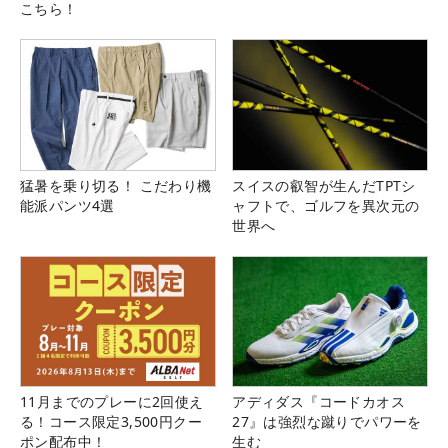
こちら！
猛暑を乗り切る！ こだわり機
スイスの叡智が生んだTPTシ
能派パンツ4選
ャフトで、ゴルフを異次元の
世界へ
11月までのプレーに2回使え
アディダス『コードカオス
る！コース限定3,500円クー
27』は強烈な蹴りでパワーを
ポン配布中！
生む