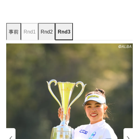
事前
Rnd1
Rnd2
Rnd3