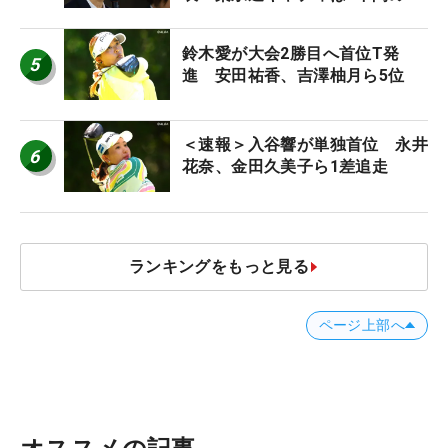
ち入り禁止
鈴木愛が大会2勝目へ首位T発
5
進 安田祐香、吉澤柚月ら5位
＜速報＞入谷響が単独首位 永井
6
花奈、金田久美子ら1差追走
ランキングをもっと見る
ページ上部へ
オススメの記事