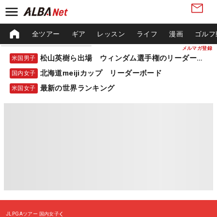
全ツアー
ギア
レッスン
ライフ
漫画
ゴルフ
メルマガ登録
松山英樹ら出場 ウィンダム選手権のリーダーボード
米国男子
北海道meijiカップ リーダーボード
国内女子
最新の世界ランキング
米国女子
JLPGAツアー
国内女子