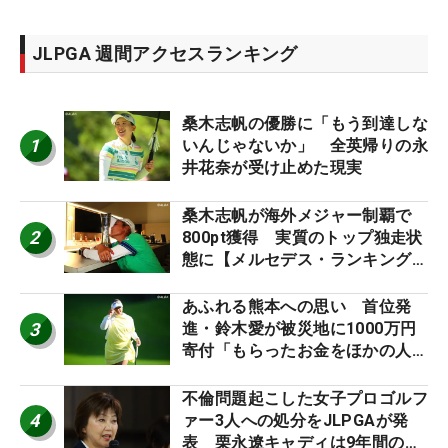
JLPGA 週間アクセスランキング
桑木志帆の優勝に「もう到達しな
1
いんじゃないか」 全英帰りの永
井花奈が受け止めた現実
桑木志帆が海外メジャー制覇で
2
800pt獲得 実質のトップ独走状
態に【メルセデス・ランキング番
外編】
あふれる熊本への思い 首位発
3
進・鈴木愛が被災地に1000万円
寄付「もらったお金をほかの人
に」
不倫問題起こした女子プロゴルフ
4
ァー3人への処分をJLPGAが発
表 栗永遼キャディは9年間の立