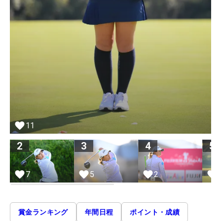
11
2
3
4
5
7
5
2
賞金ランキング
年間日程
ポイント・成績