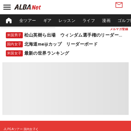
全ツアー
ギア
レッスン
ライフ
漫画
ゴルフ
メルマガ登録
松山英樹ら出場 ウィンダム選手権のリーダーボード
米国男子
北海道meijiカップ リーダーボード
国内女子
最新の世界ランキング
米国女子
JLPGAツアー
国内女子