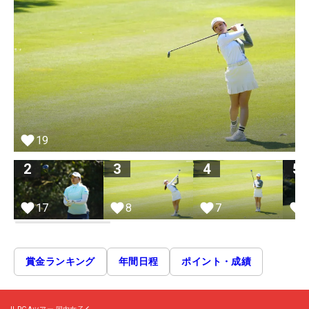
19
2
3
4
5
17
8
7
賞金ランキング
年間日程
ポイント・成績