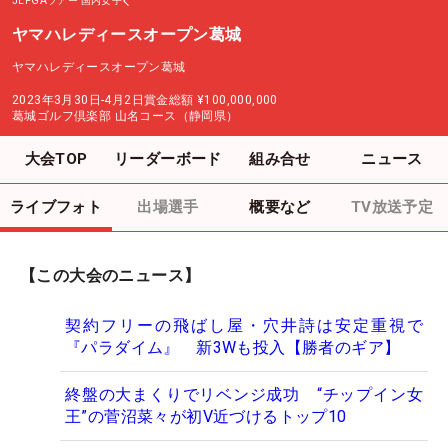
JLPGAツアー
国内女子
ヤマハレディースオープン葛城
ヤマハレディースオープン葛城
2023年3月30日-4月2日
賞金総額
¥100,000,000
葛城ゴルフ倶楽部 山名コース（静岡県）
大会TOP
リーダーボード
組み合せ
ニュース
ライブフォト
出場選手
概要など
TV放送予定
【この大会のニュース】
契約フリーの飛ばし屋・穴井詩は安定重視で
『パラダイム』 新3Wも投入【勝者のギア】
終盤の大まくりでリベンジ成功 “チップイン女
王”の菅沼菜々が初V近づけるトップ10