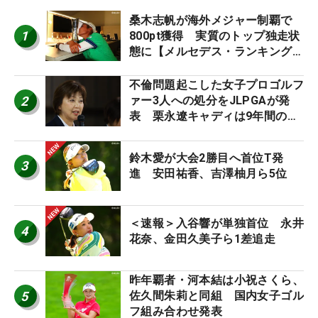
桑木志帆が海外メジャー制覇で
1
800pt獲得 実質のトップ独走状
態に【メルセデス・ランキング番
外編】
不倫問題起こした女子プロゴルフ
2
ァー3人への処分をJLPGAが発
表 栗永遼キャディは9年間の立
ち入り禁止
鈴木愛が大会2勝目へ首位T発
3
進 安田祐香、吉澤柚月ら5位
＜速報＞入谷響が単独首位 永井
4
花奈、金田久美子ら1差追走
昨年覇者・河本結は小祝さくら、
5
佐久間朱莉と同組 国内女子ゴル
フ組み合わせ発表