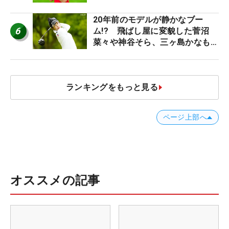
20年前のモデルが静かなブー
6
ム!? 飛ばし屋に変貌した菅沼
菜々や神谷そら、三ヶ島かなも使
う“名器”が人気な理由【ツアープ
ロたちの“飛ばしギア”】
ランキングをもっと見る
ページ上部へ
オススメの記事