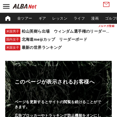
全ツアー
ギア
レッスン
ライフ
漫画
ゴルフ
メルマガ登録
松山英樹ら出場 ウィンダム選手権のリーダーボード
米国男子
北海道meijiカップ リーダーボード
国内女子
最新の世界ランキング
米国女子
このページが表示されるお客様へ
ページを更新するとサイトの閲覧を続けることがで
きます。
広告ブロッカーやトラッキング防止機能をオンにし