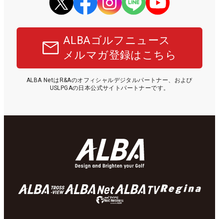
ALBAゴルフニュース
メルマガ登録はこちら
ALBA NetはR&Aのオフィシャルデジタルパートナー、および
USLPGAの日本公式サイトパートナーです。