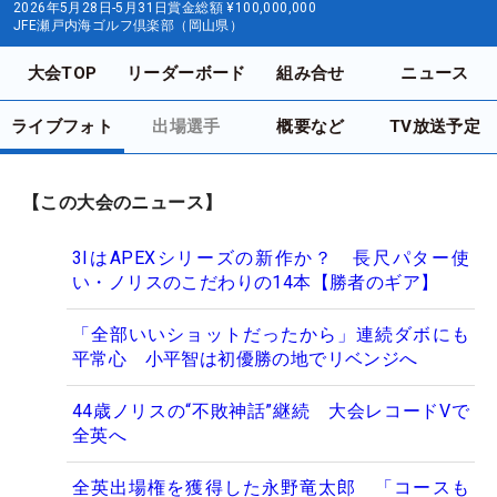
2026年5月28日-5月31日
賞金総額
¥100,000,000
JFE瀬戸内海ゴルフ倶楽部（岡山県）
大会TOP
リーダーボード
組み合せ
ニュース
ライブフォト
出場選手
概要など
TV放送予定
【この大会のニュース】
3IはAPEXシリーズの新作か？ 長尺パター使
い・ノリスのこだわりの14本【勝者のギア】
「全部いいショットだったから」連続ダボにも
平常心 小平智は初優勝の地でリベンジへ
44歳ノリスの“不敗神話”継続 大会レコードVで
全英へ
全英出場権を獲得した永野竜太郎 「コースも