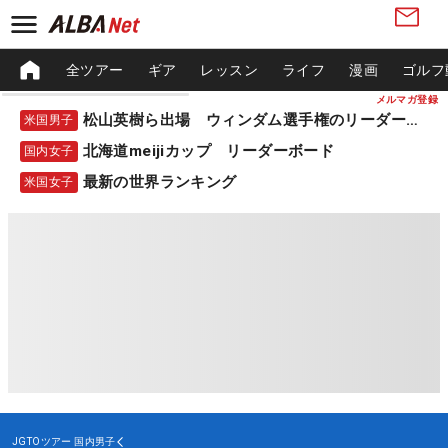
全ツアー
ギア
レッスン
ライフ
漫画
ゴルフ
メルマガ登録
松山英樹ら出場 ウィンダム選手権のリーダーボード
米国男子
北海道meijiカップ リーダーボード
国内女子
最新の世界ランキング
米国女子
JGTOツアー
国内男子