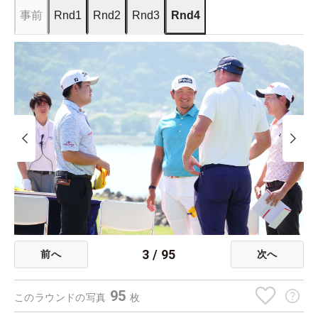
事前
Rnd1
Rnd2
Rnd3
Rnd4
3
/
95
前へ
次へ
95
このラウンドの写真
枚