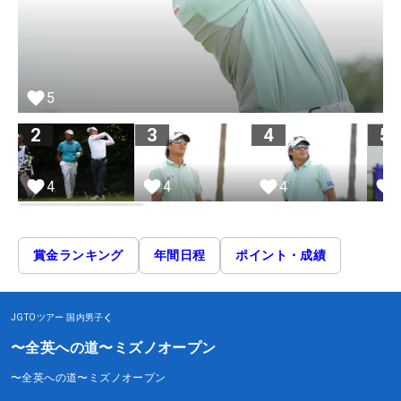
5
2
3
4
5
4
4
4
賞金ランキング
年間日程
ポイント・成績
JGTOツアー
国内男子
〜全英への道〜ミズノオープン
〜全英への道〜ミズノオープン