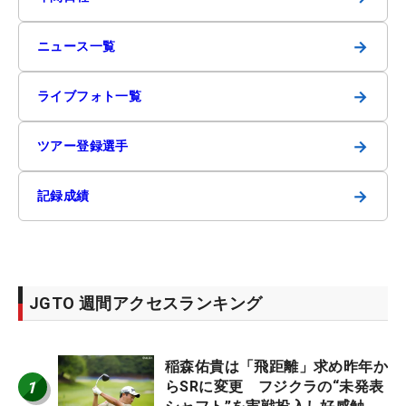
→
ニュース一覧
→
ライブフォト一覧
→
ツアー登録選手
→
記録成績
JGTO 週間アクセスランキング
稲森佑貴は「飛距離」求め昨年か
1
らSRに変更 フジクラの“未発表