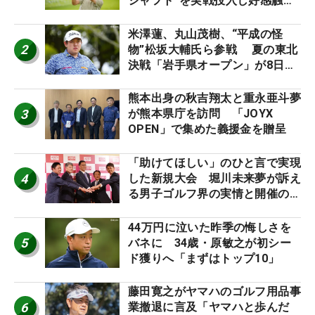
シャフト”を実戦投入し好感触
「つかまえにいける」【男子ツア
ーのヒトネタ！】
米澤蓮、丸山茂樹、“平成の怪
2
物”松坂大輔氏ら参戦 夏の東北
決戦「岩手県オープン」が8日開
幕
熊本出身の秋吉翔太と重永亜斗夢
3
が熊本県庁を訪問 「JOYX
OPEN」で集めた義援金を贈呈
「助けてほしい」のひと言で実現
4
した新規大会 堀川未来夢が訴え
る男子ゴルフ界の実情と開催の舞
台裏
44万円に泣いた昨季の悔しさを
5
バネに 34歳・原敏之が初シー
ド獲りへ「まずはトップ10」
藤田寛之がヤマハのゴルフ用品事
6
業撤退に言及「ヤマハと歩んだ