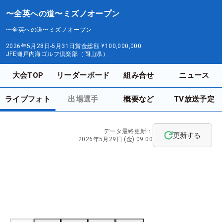
〜全英への道〜ミズノオープン
〜全英への道〜ミズノオープン
2026年5月28日-5月31日
賞金総額
¥100,000,000
JFE瀬戸内海ゴルフ倶楽部（岡山県）
大会TOP
リーダーボード
組み合せ
ニュース
ライブフォト
出場選手
概要など
TV放送予定
データ最終更新：
更新する
2026年5月29日 (金) 09:00