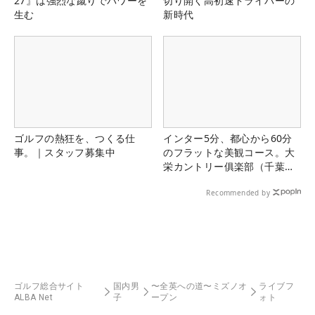
27』は強烈な蹴りでパワーを
切り開く高初速ドライバーの
生む
新時代
ゴルフの熱狂を、つくる仕
インター5分、都心から60分
事。｜スタッフ募集中
のフラットな美観コース。大
栄カントリー俱楽部（千葉
県）
Recommended by
ゴルフ総合サイト
国内男
〜全英への道〜ミズノオ
ライブフ
ALBA Net
子
ープン
ォト