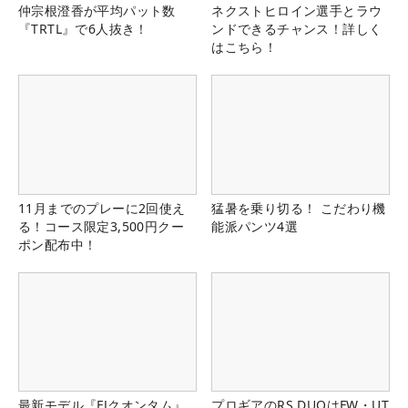
仲宗根澄香が平均パット数
ネクストヒロイン選手とラウ
『TRTL』で6人抜き！
ンドできるチャンス！詳しく
はこちら！
11月までのプレーに2回使え
猛暑を乗り切る！ こだわり機
る！コース限定3,500円クー
能派パンツ4選
ポン配布中！
最新モデル『FJクオンタム』
プロギアのRS DUOはFW・UT