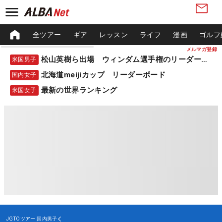
全ツアー
ギア
レッスン
ライフ
漫画
ゴルフ
メルマガ登録
松山英樹ら出場 ウィンダム選手権のリーダーボード
米国男子
北海道meijiカップ リーダーボード
国内女子
最新の世界ランキング
米国女子
JGTOツアー
国内男子