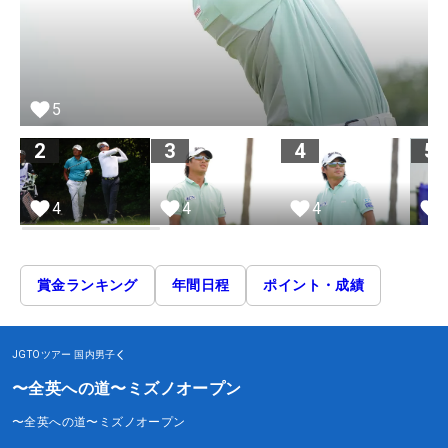
5
2
3
4
5
4
4
4
賞金ランキング
年間日程
ポイント・成績
JGTOツアー
国内男子
〜全英への道〜ミズノオープン
〜全英への道〜ミズノオープン