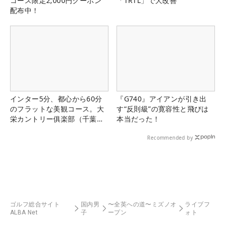
コース限定2,000円クーポン
「TRTL」で大改善
配布中！
インター5分、都心から60分
『G740』アイアンが引き出
のフラットな美観コース。大
す“反則級”の寛容性と飛びは
栄カントリー俱楽部（千葉
本当だった！
県）
Recommended by
ゴルフ総合サイト
国内男
〜全英への道〜ミズノオ
ライブフ
ALBA Net
子
ープン
ォト