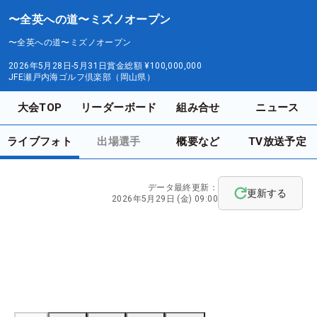
〜全英への道〜ミズノオープン
〜全英への道〜ミズノオープン
2026年5月28日-5月31日
賞金総額
¥100,000,000
JFE瀬戸内海ゴルフ倶楽部（岡山県）
大会TOP
リーダーボード
組み合せ
ニュース
ライブフォト
出場選手
概要など
TV放送予定
データ最終更新：
更新する
2026年5月29日 (金) 09:00