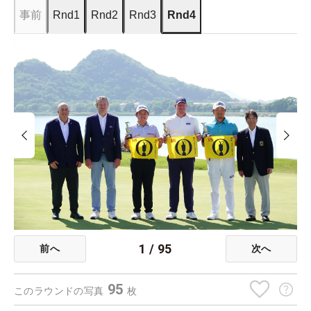
事前
Rnd1
Rnd2
Rnd3
Rnd4
1
/
95
前へ
次へ
95
このラウンドの写真
枚