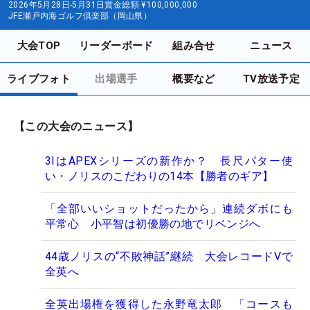
2026年5月28日-5月31日
賞金総額
¥100,000,000
JFE瀬戸内海ゴルフ倶楽部（岡山県）
大会TOP
リーダーボード
組み合せ
ニュース
ライブフォト
出場選手
概要など
TV放送予定
【この大会のニュース】
3IはAPEXシリーズの新作か？ 長尺パター使
い・ノリスのこだわりの14本【勝者のギア】
「全部いいショットだったから」連続ダボにも
平常心 小平智は初優勝の地でリベンジへ
44歳ノリスの“不敗神話”継続 大会レコードVで
全英へ
全英出場権を獲得した永野竜太郎 「コースも