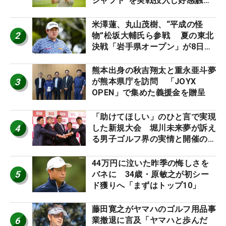
シャフト”を実戦投入し好感触
「つかまえにいける」【男子ツア
ーのヒトネタ！】
米澤蓮、丸山茂樹、“平成の怪
2
物”松坂大輔氏ら参戦 夏の東北
決戦「岩手県オープン」が8日開
幕
熊本出身の秋吉翔太と重永亜斗夢
3
が熊本県庁を訪問 「JOYX
OPEN」で集めた義援金を贈呈
「助けてほしい」のひと言で実現
4
した新規大会 堀川未来夢が訴え
る男子ゴルフ界の実情と開催の舞
台裏
44万円に泣いた昨季の悔しさを
5
バネに 34歳・原敏之が初シー
ド獲りへ「まずはトップ10」
藤田寛之がヤマハのゴルフ用品事
6
業撤退に言及「ヤマハと歩んだ