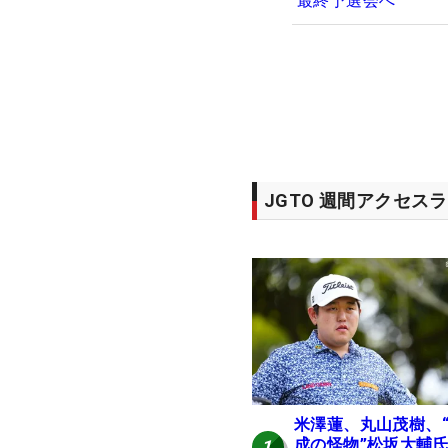
最終予選会へ
JGTO 週間アクセス
米澤蓮、丸山茂樹、
成の怪物”松坂大輔
1