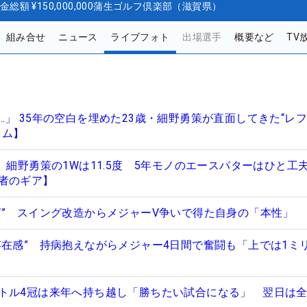
金総額
¥150,000,000
蒲生ゴルフ倶楽部（滋賀県）
組み合せ
ニュース
ライブフォト
出場選手
概要など
TV
」 35年の空白を埋めた23歳・細野勇策が直面してきた“レ
ラム】
 細野勇策の1Wは11.5度 5年モノのエースパターはひと工
者のギア】
打” スイング改造からメジャーV争いで得た自身の「本性」
存在感” 持病抱えながらメジャー4日間で奮闘も「上では1ミ
トル4冠は来年へ持ち越し「勝ちたい試合になる」 翌日は全