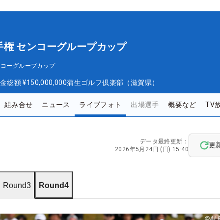
手権 センコーグループカップ
ンコーグループカップ
金総額
¥150,000,000
蒲生ゴルフ倶楽部（滋賀県）
組み合せ
ニュース
ライブフォト
出場選手
概要など
TV
データ最終更新：
更
2026年5月24日 (日) 15:40
Round3
Round4