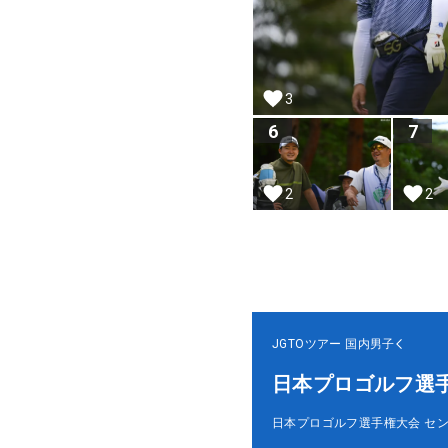
3
6
7
2
2
JGTOツアー
国内男子
日本プロゴルフ選
日本プロゴルフ選手権大会 セ