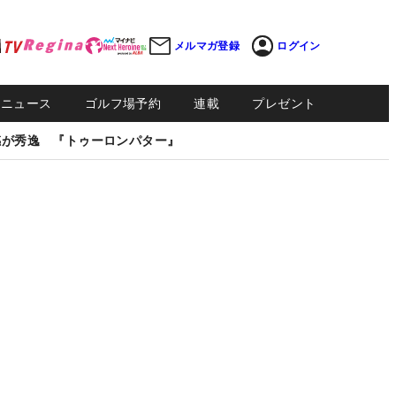
メルマガ登録
ログイン
Sニュース
ゴルフ場予約
連載
プレゼント
感が秀逸 『トゥーロンパター』