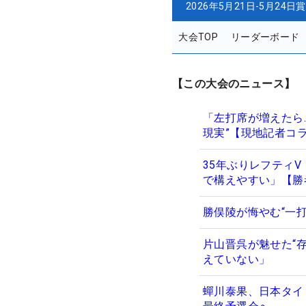
2026年5月21日-5月24日
賞
大会TOP
リーダーボード
【この大会のニュース】
「左打席が増えたら…
現実”【現地記者コ
35年ぶりレフティV
で構えやすい」【勝
勝俣陵が悔やむ“一
片山晋呉が魅せた“
えていない」
蟬川泰果、日本タイ