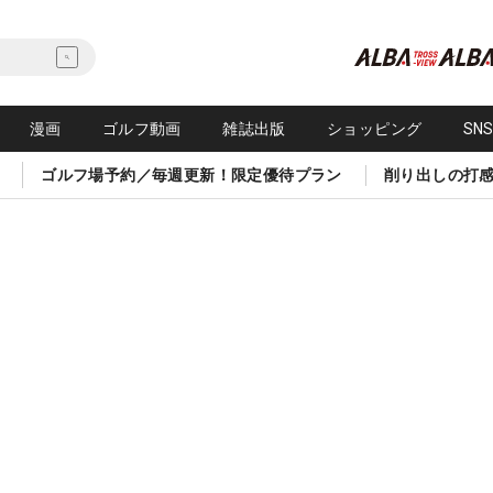
漫画
ゴルフ動画
雑誌出版
ショッピング
SN
ゴルフ場予約／毎週更新！限定優待プラン
削り出しの打