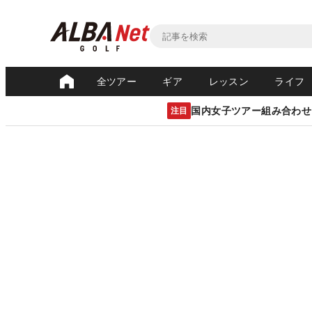
全ツアー
ギア
レッスン
ライフ
国内女子ツアー組み合わせ
注目