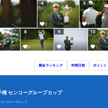
4
5
2
2
8
9
10
2
1
1
賞金ランキング
年間日程
ポイント
手権 センコーグループカップ
ンコーグループカップ