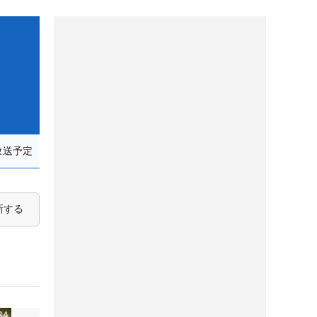
放送予定
新する