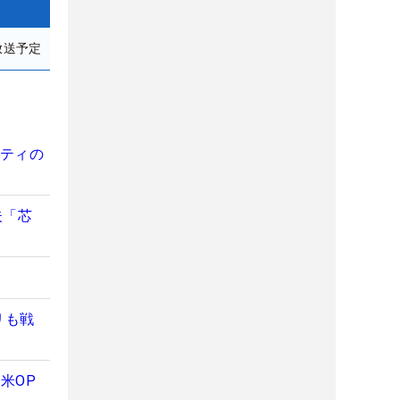
放送予定
フティの
夫「芯
リも戦
米OP