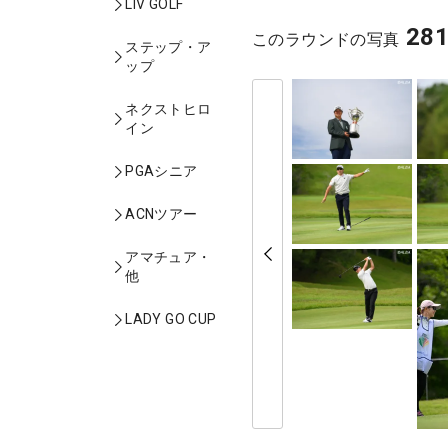
LIV GOLF
28
このラウンドの写真
ステップ・ア
ップ
ネクストヒロ
イン
PGAシニア
ACNツアー
アマチュア・
他
LADY GO CUP