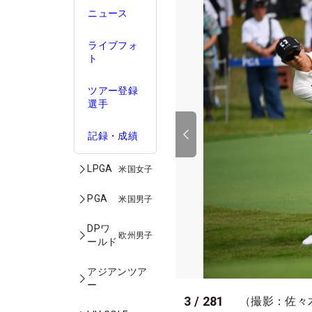
ニュース
ライブフォ
ト
ツアー登録
選手
記録・成績
LPGA
米国女子
PGA
米国男子
DPワ
欧州男子
ールド
アジアンツア
ー
3
/
281
（撮影：佐々