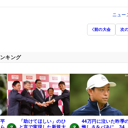
ニュー
前の大会
次
ランキング
“平
「助けてほしい」のひ
44万円に泣いた昨季
氏ら
と言で実現した新規大
悔しさをバネに 34
2
3