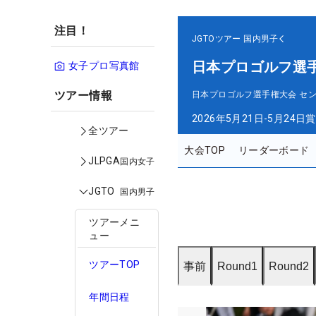
注目！
JGTOツアー
国内男子
日本プロゴルフ選
女子プロ写真館
ツアー情報
日本プロゴルフ選手権大会 セ
2026年5月21日-5月24日
賞
全ツアー
大会TOP
リーダーボード
JLPGA
国内女子
JGTO
国内男子
ツアーメニ
ュー
ツアーTOP
事前
Round1
Round2
年間日程