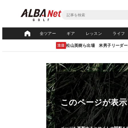
全ツアー
ギア
レッスン
ライフ
松山英樹ら出場 米男子リーダー
注目
このページが表示