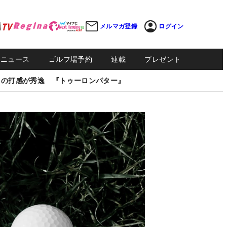
メルマガ登録
ログイン
Sニュース
ゴルフ場予約
連載
プレゼント
しの打感が秀逸 『トゥーロンパター』