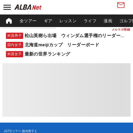
全ツアー
ギア
レッスン
ライフ
漫画
ゴルフ
メルマガ登録
松山英樹ら出場 ウィンダム選手権のリーダーボード
米国男子
北海道meijiカップ リーダーボード
国内女子
最新の世界ランキング
米国女子
JGTOツアー
国内男子