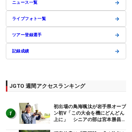
→
ニュース一覧
→
ライブフォト一覧
→
ツアー登録選手
→
記録成績
JGTO 週間アクセスランキング
初出場の鳥海颯汰が岩手県オープ
1
ン初V「この大会を機にどんどん
上に」 シニアの部は宮本勝昌が
連覇