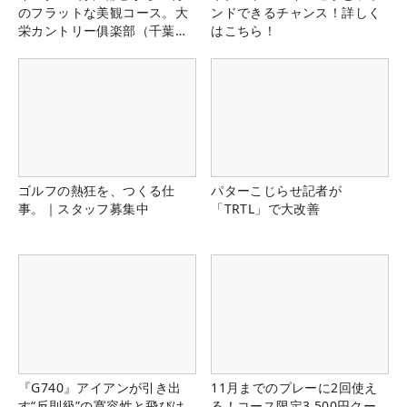
のフラットな美観コース。大
ンドできるチャンス！詳しく
栄カントリー俱楽部（千葉
はこちら！
県）
ゴルフの熱狂を、つくる仕
パターこじらせ記者が
事。｜スタッフ募集中
「TRTL」で大改善
『G740』アイアンが引き出
11月までのプレーに2回使え
す“反則級”の寛容性と飛びは
る！コース限定3,500円クー