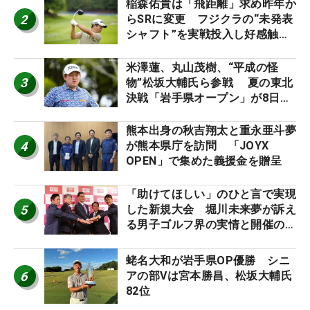
稲森佑貴は「飛距離」求め昨年か
2
らSRに変更 フジクラの“未発表
シャフト”を実戦投入し好感触
「つかまえにいける」【男子ツア
ーのヒトネタ！】
米澤蓮、丸山茂樹、“平成の怪
3
物”松坂大輔氏ら参戦 夏の東北
決戦「岩手県オープン」が8日開
幕
熊本出身の秋吉翔太と重永亜斗夢
4
が熊本県庁を訪問 「JOYX
OPEN」で集めた義援金を贈呈
「助けてほしい」のひと言で実現
5
した新規大会 堀川未来夢が訴え
る男子ゴルフ界の実情と開催の舞
台裏
蛯名大和が岩手県OP優勝 シニ
6
アの部Vは宮本勝昌、松坂大輔氏
82位