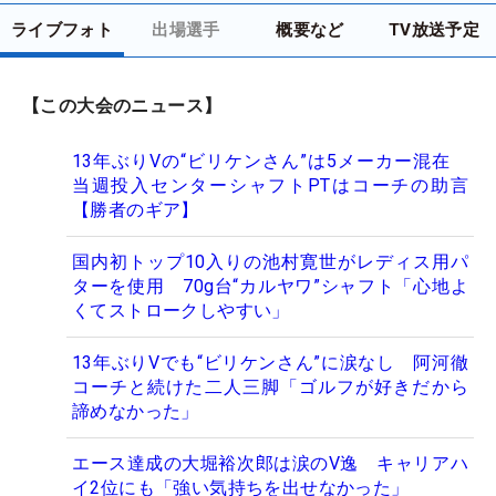
ライブフォト
出場選手
概要など
TV放送予定
【この大会のニュース】
13年ぶりVの“ビリケンさん”は5メーカー混在
当週投入センターシャフトPTはコーチの助言
【勝者のギア】
国内初トップ10入りの池村寛世がレディス用パ
ターを使用 70g台“カルヤワ”シャフト「心地よ
くてストロークしやすい」
13年ぶりVでも“ビリケンさん”に涙なし 阿河徹
コーチと続けた二人三脚「ゴルフが好きだから
諦めなかった」
エース達成の大堀裕次郎は涙のV逸 キャリアハ
イ2位にも「強い気持ちを出せなかった」