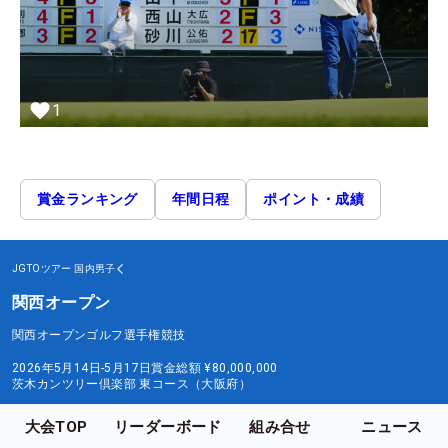
1
賞金ランキング
年間日程
ポイント・成績
JGTOツアー
国内男子
関西オープン
関西オープンゴルフ選手権競技
2026年5月14日-5月17日
賞金総額
¥80,000,000
茨木カンツリー倶楽部 東コース（大阪府）
大会TOP
リーダーボード
組み合せ
ニュース