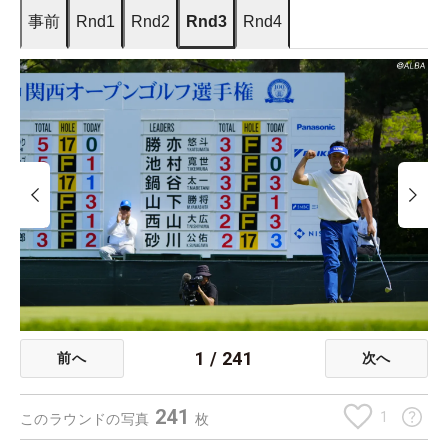
事前
Rnd1
Rnd2
Rnd3
Rnd4
1
/
241
前へ
次へ
241
1
このラウンドの写真
枚