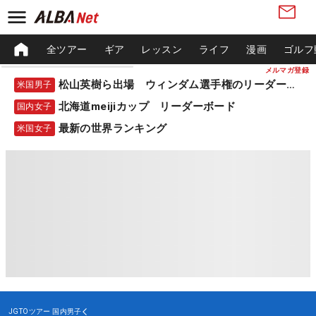
全ツアー
ギア
レッスン
ライフ
漫画
ゴルフ
メルマガ登録
松山英樹ら出場 ウィンダム選手権のリーダーボード
米国男子
北海道meijiカップ リーダーボード
国内女子
最新の世界ランキング
米国女子
JGTOツアー
国内男子