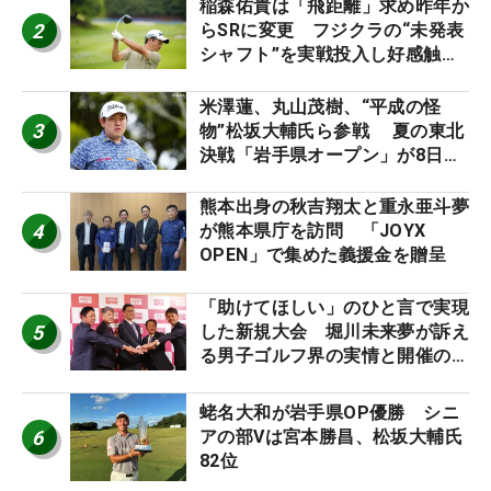
稲森佑貴は「飛距離」求め昨年か
2
らSRに変更 フジクラの“未発表
シャフト”を実戦投入し好感触
「つかまえにいける」【男子ツア
ーのヒトネタ！】
米澤蓮、丸山茂樹、“平成の怪
3
物”松坂大輔氏ら参戦 夏の東北
決戦「岩手県オープン」が8日開
幕
熊本出身の秋吉翔太と重永亜斗夢
4
が熊本県庁を訪問 「JOYX
OPEN」で集めた義援金を贈呈
「助けてほしい」のひと言で実現
5
した新規大会 堀川未来夢が訴え
る男子ゴルフ界の実情と開催の舞
台裏
蛯名大和が岩手県OP優勝 シニ
6
アの部Vは宮本勝昌、松坂大輔氏
82位