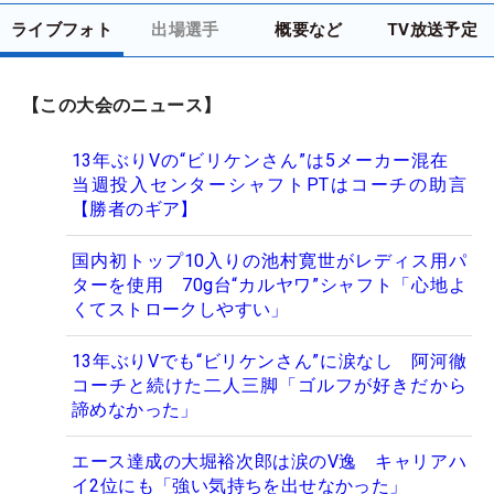
ライブフォト
出場選手
概要など
TV放送予定
【この大会のニュース】
13年ぶりVの“ビリケンさん”は5メーカー混在
当週投入センターシャフトPTはコーチの助言
【勝者のギア】
国内初トップ10入りの池村寛世がレディス用パ
ターを使用 70g台“カルヤワ”シャフト「心地よ
くてストロークしやすい」
13年ぶりVでも“ビリケンさん”に涙なし 阿河徹
コーチと続けた二人三脚「ゴルフが好きだから
諦めなかった」
エース達成の大堀裕次郎は涙のV逸 キャリアハ
イ2位にも「強い気持ちを出せなかった」