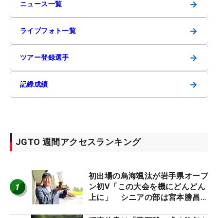
→
ニュース一覧
→
ライブフォト一覧
→
ツアー登録選手
→
記録成績
JGTO 週間アクセスランキング
初出場の鳥海颯汰が岩手県オープ
1
ン初V「この大会を機にどんどん
上に」 シニアの部は宮本勝昌が
連覇