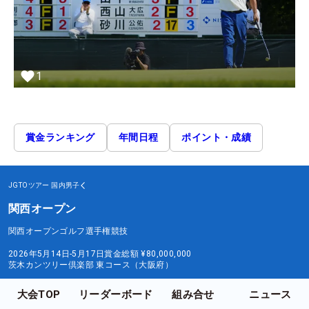
1
賞金ランキング
年間日程
ポイント・成績
JGTOツアー
国内男子
関西オープン
関西オープンゴルフ選手権競技
2026年5月14日-5月17日
賞金総額
¥80,000,000
茨木カンツリー倶楽部 東コース（大阪府）
大会TOP
リーダーボード
組み合せ
ニュース