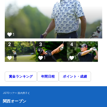
1
2
3
4
1
1
1
賞金ランキング
年間日程
ポイント・成績
JGTOツアー
国内男子
関西オープン