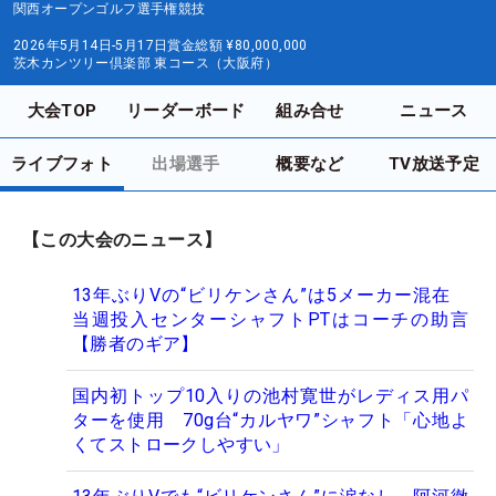
関西オープンゴルフ選手権競技
2026年5月14日-5月17日
賞金総額
¥80,000,000
茨木カンツリー倶楽部 東コース（大阪府）
大会TOP
リーダーボード
組み合せ
ニュース
ライブフォト
出場選手
概要など
TV放送予定
【この大会のニュース】
13年ぶりVの“ビリケンさん”は5メーカー混在
当週投入センターシャフトPTはコーチの助言
【勝者のギア】
国内初トップ10入りの池村寛世がレディス用パ
ターを使用 70g台“カルヤワ”シャフト「心地よ
くてストロークしやすい」