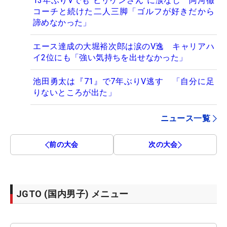
13年ぶりVでも“ビリケンさん”に涙なし 阿河徹
コーチと続けた二人三脚「ゴルフが好きだから
諦めなかった」
エース達成の大堀裕次郎は涙のV逸 キャリアハ
イ2位にも「強い気持ちを出せなかった」
池田勇太は『71』で7年ぶりV逃す 「自分に足
りないところが出た」
ニュース一覧
前の大会
次の大会
JGTO (国内男子) メニュー