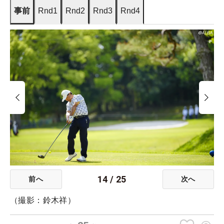
事前
Rnd1
Rnd2
Rnd3
Rnd4
14
/
25
前へ
次へ
（撮影：鈴木祥）