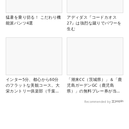
猛暑を乗り切る！ こだわり機
アディダス『コードカオス
能派パンツ4選
27』は強烈な蹴りでパワーを
生む
インター5分、都心から60分
「潮来CC（茨城県）」＆「鹿
のフラットな美観コース。大
児島ガーデンGC（鹿児島
栄カントリー俱楽部（千葉
県）」の無料プレー券が当た
県）
る！！
Recommended by