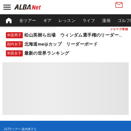
全ツアー
ギア
レッスン
ライフ
漫画
ゴルフ
メルマガ登録
松山英樹ら出場 ウィンダム選手権のリーダーボード
米国男子
北海道meijiカップ リーダーボード
国内女子
最新の世界ランキング
米国女子
JGTOツアー
国内男子