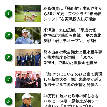
稲森佑貴は「飛距離」求め昨年か
1
らSRに変更 フジクラの“未発表
シャフト”を実戦投入し好感触
「つかまえにいける」【男子ツア
ーのヒトネタ！】
米澤蓮、丸山茂樹、“平成の怪
2
物”松坂大輔氏ら参戦 夏の東北
決戦「岩手県オープン」が8日開
幕
熊本出身の秋吉翔太と重永亜斗夢
3
が熊本県庁を訪問 「JOYX
OPEN」で集めた義援金を贈呈
「助けてほしい」のひと言で実現
4
した新規大会 堀川未来夢が訴え
る男子ゴルフ界の実情と開催の舞
台裏
44万円に泣いた昨季の悔しさを
5
バネに 34歳・原敏之が初シー
ド獲りへ「まずはトップ10」