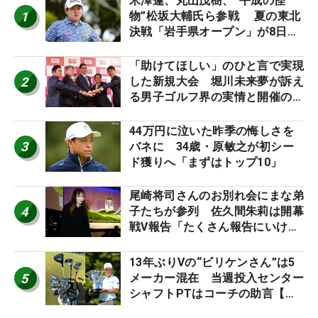
米澤蓮、丸山茂樹、“平成の怪
1
物”松坂大輔氏ら参戦 夏の東北
決戦「岩手県オープン」が8日開
幕
「助けてほしい」のひと言で実現
2
した新規大会 堀川未来夢が訴え
る男子ゴルフ界の実情と開催の舞
台裏
44万円に泣いた昨季の悔しさを
3
バネに 34歳・原敏之が初シー
ド獲りへ「まずはトップ10」
尾崎将司さんのお別れ会にまな弟
4
子たちが参列 佐久間朱莉は開幕
戦V報告「たくさん報告にいける
ように」
13年ぶりVの“ビリケンさん”は5
5
メーカー混在 当週投入センター
シャフトPTはコーチの助言【勝
者のギア】