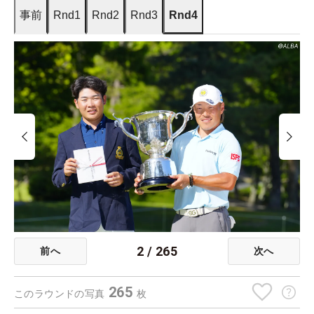
事前
Rnd1
Rnd2
Rnd3
Rnd4
2
/
265
前へ
次へ
265
このラウンドの写真
枚