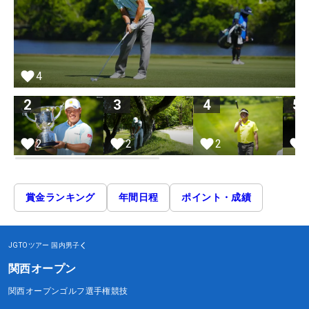
4
2
3
4
5
2
2
2
賞金ランキング
年間日程
ポイント・成績
JGTOツアー
国内男子
関西オープン
関西オープンゴルフ選手権競技