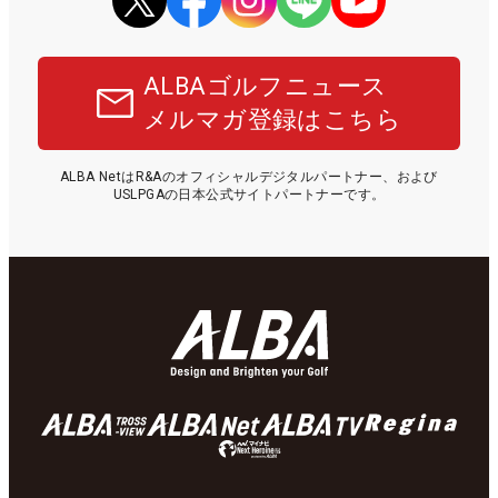
ALBAゴルフニュース
メルマガ登録はこちら
ALBA NetはR&Aのオフィシャルデジタルパートナー、および
USLPGAの日本公式サイトパートナーです。