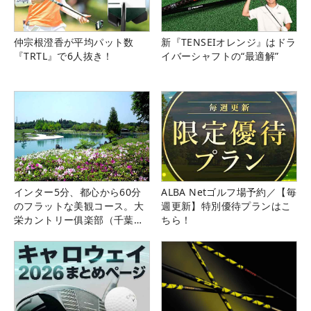
仲宗根澄香が平均パット数
新『TENSEIオレンジ』はドラ
『TRTL』で6人抜き！
イバーシャフトの“最適解”
インター5分、都心から60分
ALBA Netゴルフ場予約／【毎
のフラットな美観コース。大
週更新】特別優待プランはこ
栄カントリー俱楽部（千葉
ちら！
県）