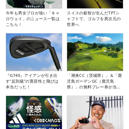
今年も男女プロが強い「キャ
スイスの叡智が生んだTPTシ
ロウェイ」のニュース一覧は
ャフトで、ゴルフを異次元の
こちら！
世界へ
『G740』アイアンが引き出
「潮来CC（茨城県）」＆「鹿
す“反則級”の寛容性と飛びは
児島ガーデンGC（鹿児島
本当だった！
県）」の無料プレー券が当た
る！！