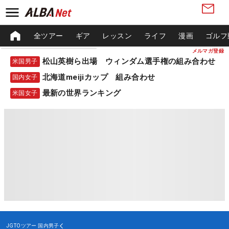
全ツアー
ギア
レッスン
ライフ
漫画
ゴルフ
メルマガ登録
松山英樹ら出場 ウィンダム選手権の組み合わせ
米国男子
北海道meijiカップ 組み合わせ
国内女子
最新の世界ランキング
米国女子
JGTOツアー
国内男子