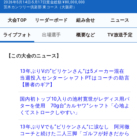
2026年5月14日-5月17日
賞金総額
¥80,000,000
茨木カンツリー倶楽部 東コース（大阪府）
大会TOP
リーダーボード
組み合せ
ニュース
ライブフォト
出場選手
概要など
TV放送予定
【この大会のニュース】
13年ぶりVの“ビリケンさん”は5メーカー混在
当週投入センターシャフトPTはコーチの助言
【勝者のギア】
国内初トップ10入りの池村寛世がレディス用パ
ターを使用 70g台“カルヤワ”シャフト「心地よ
くてストロークしやすい」
13年ぶりVでも“ビリケンさん”に涙なし 阿河徹
コーチと続けた二人三脚「ゴルフが好きだから