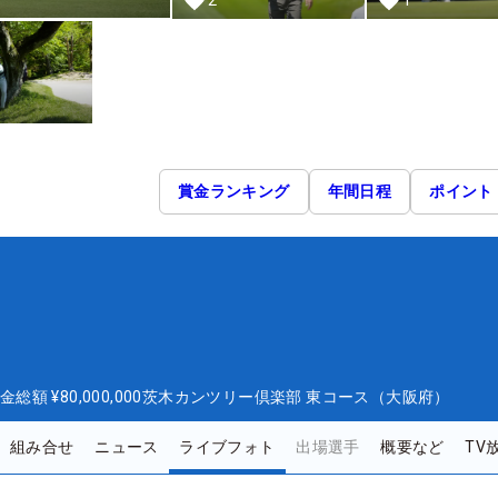
2
1
賞金ランキング
年間日程
ポイント
金総額
¥80,000,000
茨木カンツリー倶楽部 東コース（大阪府）
組み合せ
ニュース
ライブフォト
出場選手
概要など
TV