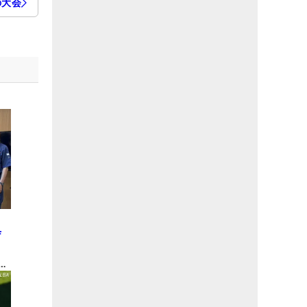
の大会
と
庁
金