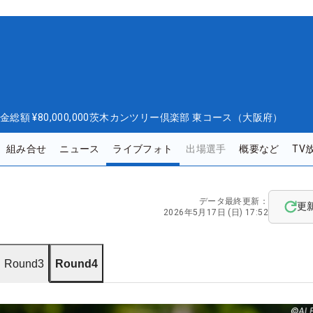
金総額
¥80,000,000
茨木カンツリー倶楽部 東コース（大阪府）
組み合せ
ニュース
ライブフォト
出場選手
概要など
TV
データ最終更新：
更
2026年5月17日 (日) 17:52
Round3
Round4