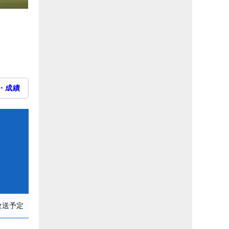
・成績
放送予定