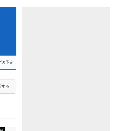
放送予定
新する