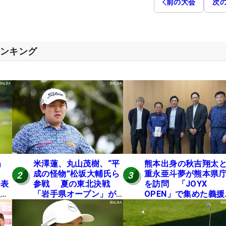
前の大会
次
ランキング
」
米澤蓮、丸山茂樹、“平
熊本出身の秋吉翔太
成の怪物”松坂大輔氏ら
重永亜斗夢が熊本県
2
3
発表
参戦 夏の東北決戦
を訪問 「JOYX
入し
「岩手県オープン」が8
OPEN」で集めた義援
い
日開幕
を贈呈
の