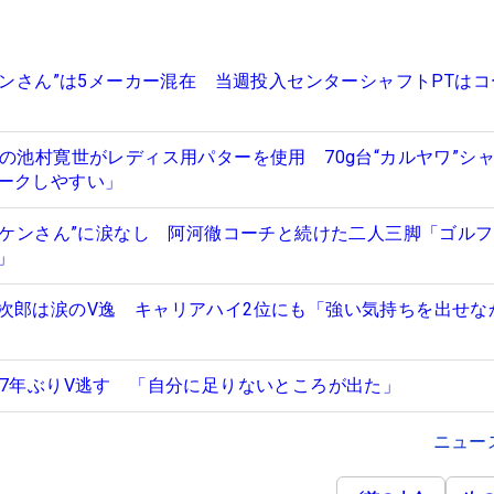
ケンさん”は5メーカー混在 当週投入センターシャフトPTは
の池村寛世がレディス用パターを使用 70g台“カルヤワ”シ
ークしやすい」
ビリケンさん”に涙なし 阿河徹コーチと続けた二人三脚「ゴル
」
次郎は涙のV逸 キャリアハイ2位にも「強い気持ちを出せな
で7年ぶりV逃す 「自分に足りないところが出た」
ニュー