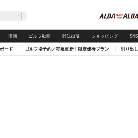
漫画
ゴルフ動画
雑誌出版
ショッピング
SN
ボード
ゴルフ場予約／毎週更新！限定優待プラン
削り出