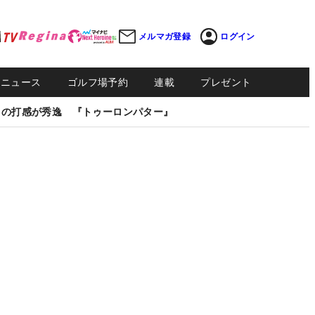
メルマガ登録
ログイン
Sニュース
ゴルフ場予約
連載
プレゼント
しの打感が秀逸 『トゥーロンパター』