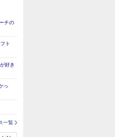
コーチの
ャフト
フが好き
かっ
ス一覧