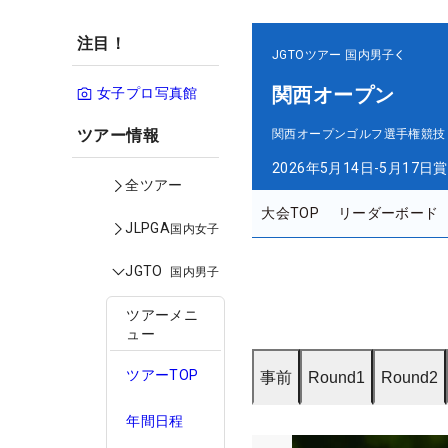
注目！
JGTOツアー
国内男子
関西オープン
女子プロ写真館
ツアー情報
関西オープンゴルフ選手権競技
2026年5月14日-5月17日
賞
全ツアー
大会TOP
リーダーボード
JLPGA
国内女子
JGTO
国内男子
ツアーメニ
ュー
ツアーTOP
事前
Round1
Round2
年間日程