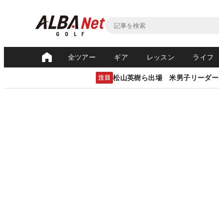
全ツアー
ギア
レッスン
ライフ
松山英樹ら出場 米男子リーダー
注目