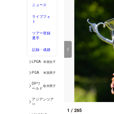
ニュース
ライブフォ
ト
ツアー登録
選手
記録・成績
LPGA
米国女子
PGA
米国男子
DPワ
欧州男子
ールド
アジアンツア
ー
1
/
265