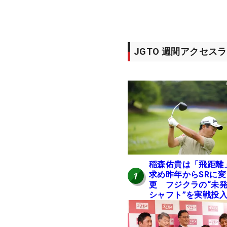
JGTO 週間アクセス
稲森佑貴は「飛距離
求め昨年からSRに変
1
更 フジクラの“未
シャフト”を実戦投
好感触「つかまえに
ける」【男子ツアー
ヒトネタ！】