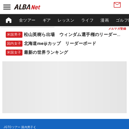
全ツアー
ギア
レッスン
ライフ
漫画
ゴルフ
メルマガ登録
松山英樹ら出場 ウィンダム選手権のリーダーボード
米国男子
北海道meijiカップ リーダーボード
国内女子
最新の世界ランキング
米国女子
JGTOツアー
国内男子