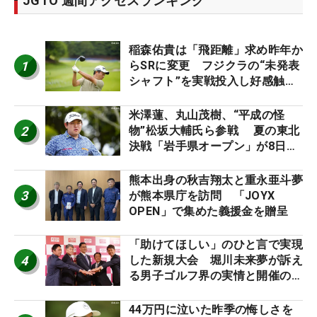
JGTO 週間アクセスランキング
稲森佑貴は「飛距離」求め昨年か
1
らSRに変更 フジクラの“未発表
シャフト”を実戦投入し好感触
「つかまえにいける」【男子ツア
ーのヒトネタ！】
米澤蓮、丸山茂樹、“平成の怪
2
物”松坂大輔氏ら参戦 夏の東北
決戦「岩手県オープン」が8日開
幕
熊本出身の秋吉翔太と重永亜斗夢
3
が熊本県庁を訪問 「JOYX
OPEN」で集めた義援金を贈呈
「助けてほしい」のひと言で実現
4
した新規大会 堀川未来夢が訴え
る男子ゴルフ界の実情と開催の舞
台裏
44万円に泣いた昨季の悔しさを