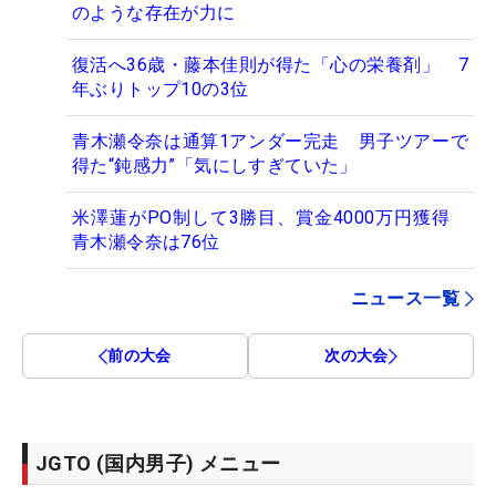
のような存在が力に
復活へ36歳・藤本佳則が得た「心の栄養剤」 7
年ぶりトップ10の3位
青木瀬令奈は通算1アンダー完走 男子ツアーで
得た“鈍感力”「気にしすぎていた」
米澤蓮がPO制して3勝目、賞金4000万円獲得
青木瀬令奈は76位
ニュース一覧
前の大会
次の大会
JGTO (国内男子) メニュー