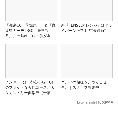
「潮来CC（茨城県）」＆「鹿
新『TENSEIオレンジ』はドラ
児島ガーデンGC（鹿児島
イバーシャフトの“最適解”
県）」の無料プレー券が当た
る！！
インター5分、都心から60分
ゴルフの熱狂を、つくる仕
のフラットな美観コース。大
事。｜スタッフ募集中
栄カントリー俱楽部（千葉
県）
Recommended by