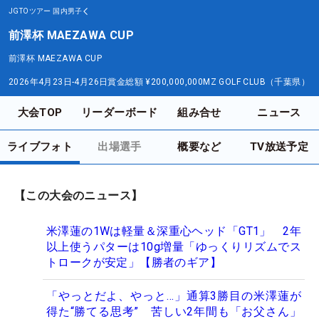
JGTOツアー
国内男子
前澤杯 MAEZAWA CUP
前澤杯 MAEZAWA CUP
2026年4月23日-4月26日
賞金総額
¥200,000,000
MZ GOLF CLUB（千葉県）
大会TOP
リーダーボード
組み合せ
ニュース
ライブフォト
出場選手
概要など
TV放送予定
【この大会のニュース】
米澤蓮の1Wは軽量＆深重心ヘッド「GT1」 2年
以上使うパターは10g増量「ゆっくりリズムでス
トロークが安定」【勝者のギア】
「やっとだよ、やっと…」通算3勝目の米澤蓮が
得た“勝てる思考” 苦しい2年間も「お父さん」