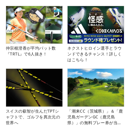
仲宗根澄香が平均パット数
ネクストヒロイン選手とラウ
『TRTL』で6人抜き！
ンドできるチャンス！詳しく
はこちら！
スイスの叡智が生んだTPTシ
「潮来CC（茨城県）」＆「鹿
ャフトで、ゴルフを異次元の
児島ガーデンGC（鹿児島
世界へ
県）」の無料プレー券が当た
る！！