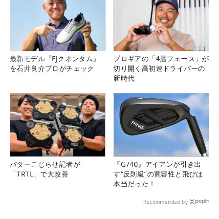
最新モデル『FJクオンタム』
プロギアの「4層フェース」が
を石井良介プロがチェック
切り開く高初速ドライバーの
新時代
パターこじらせ記者が
『G740』アイアンが引き出
「TRTL」で大改善
す“反則級”の寛容性と飛びは
本当だった！
Recommended by