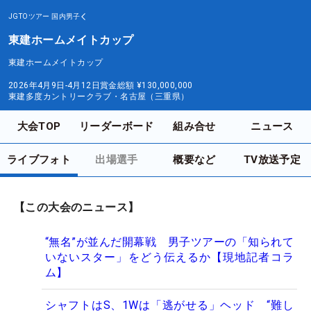
JGTOツアー
国内男子
東建ホームメイトカップ
東建ホームメイトカップ
2026年4月9日-4月12日
賞金総額
¥130,000,000
東建多度カントリークラブ・名古屋（三重県）
大会TOP
リーダーボード
組み合せ
ニュース
ライブフォト
出場選手
概要など
TV放送予定
【この大会のニュース】
“無名”が並んだ開幕戦 男子ツアーの「知られて
いないスター」をどう伝えるか【現地記者コラ
ム】
シャフトはS、1Wは「逃がせる」ヘッド “難し