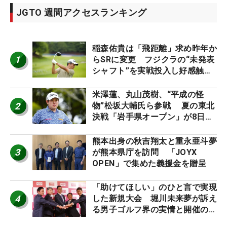
JGTO 週間アクセスランキング
稲森佑貴は「飛距離」求め昨年か
1
らSRに変更 フジクラの“未発表
シャフト”を実戦投入し好感触
「つかまえにいける」【男子ツア
ーのヒトネタ！】
米澤蓮、丸山茂樹、“平成の怪
2
物”松坂大輔氏ら参戦 夏の東北
決戦「岩手県オープン」が8日開
幕
熊本出身の秋吉翔太と重永亜斗夢
3
が熊本県庁を訪問 「JOYX
OPEN」で集めた義援金を贈呈
「助けてほしい」のひと言で実現
4
した新規大会 堀川未来夢が訴え
る男子ゴルフ界の実情と開催の舞
台裏