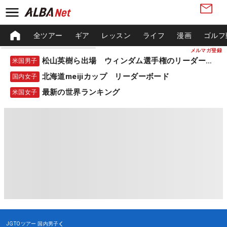
全ツアー
ギア
レッスン
ライフ
漫画
ゴルフ
メルマガ登録
松山英樹ら出場 ウィンダム選手権のリーダーボード
米国男子
北海道meijiカップ リーダーボード
国内女子
最新の世界ランキング
米国女子
JGTOツアー
国内男子