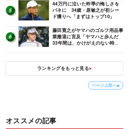
44万円に泣いた昨季の悔しさを
5
バネに 34歳・原敏之が初シー
ド獲りへ「まずはトップ10」
藤田寛之がヤマハのゴルフ用品事
6
業撤退に言及「ヤマハと歩んだ
33年間は、かけがえのない時
間」
ランキングをもっと見る
ページ上部へ
オススメの記事