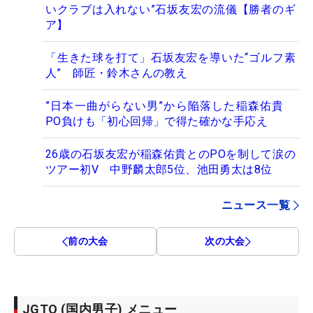
いクラブは入れない”石坂友宏の流儀【勝者のギ
ア】
「生きた球を打て」石坂友宏を導いた“ゴルフ素
人” 師匠・鈴木さんの教え
”日本一曲がらない男”から陥落した稲森佑貴
PO負けも「初心回帰」で得た確かな手応え
26歳の石坂友宏が稲森佑貴とのPOを制して涙の
ツアー初V 中野麟太郎5位、池田勇太は8位
ニュース一覧
前の大会
次の大会
JGTO (国内男子) メニュー