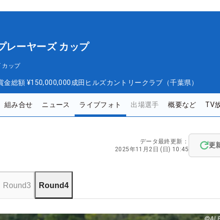
プレーヤーズ カップ
 カップ
賞金総額
¥150,000,000
成田ヒルズカントリークラブ（千葉県）
組み合せ
ニュース
ライブフォト
出場選手
概要など
TV
データ最終更新：
更
2025年11月2日 (日) 10:45
Round3
Round4