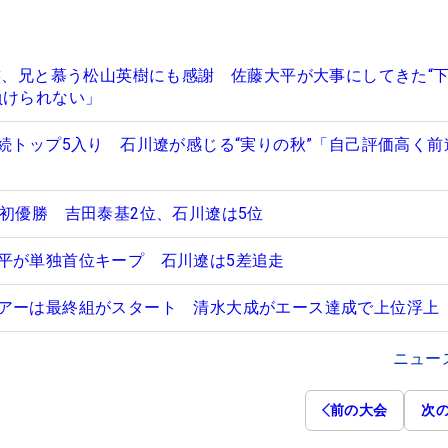
家族、兄と慕う松山英樹にも感謝 佐藤大平が大事にしてきた“
負けられない」
連続トップ5入り 石川遼が感じる“実りの秋”「自己評価高く前
ー初優勝 吉田泰基2位、石川遼は5位
平が単独首位キープ 石川遼は5差追走
アーは最終組がスタート 清水大成がエース達成で上位浮上
ニュー
前の大会
次