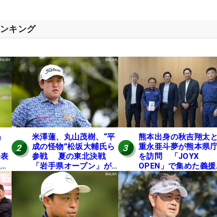
ランキング
」
米澤蓮、丸山茂樹、“平
熊本出身の秋吉翔太
成の怪物”松坂大輔氏ら
重永亜斗夢が熊本県
2
3
発表
参戦 夏の東北決戦
を訪問 「JOYX
入し
「岩手県オープン」が8
OPEN」で集めた義援
い
日開幕
を贈呈
の