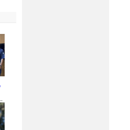
と
庁
金