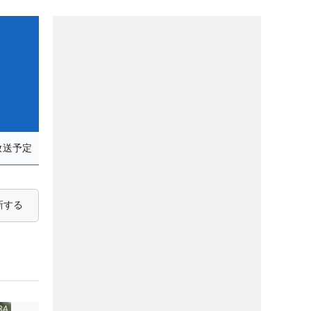
放送予定
新する