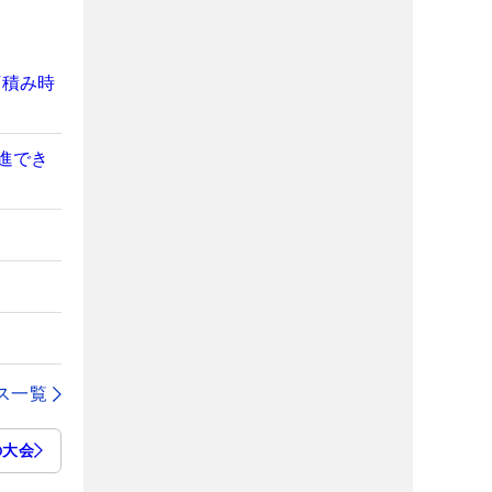
下積み時
進でき
ス一覧
の大会