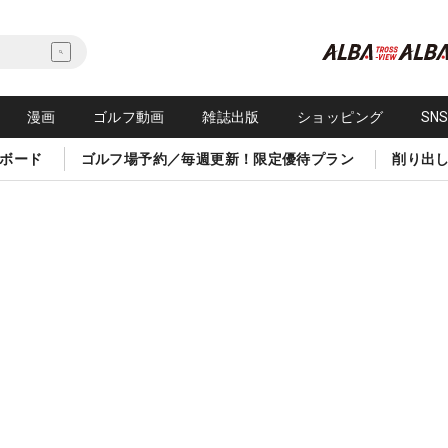
漫画
ゴルフ動画
雑誌出版
ショッピング
SN
ボード
ゴルフ場予約／毎週更新！限定優待プラン
削り出