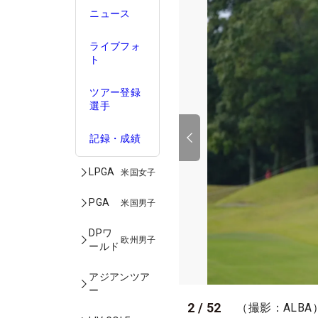
ニュース
ライブフォ
ト
ツアー登録
選手
記録・成績
LPGA
米国女子
PGA
米国男子
DPワ
欧州男子
ールド
アジアンツア
ー
2
/
52
（撮影：ALBA