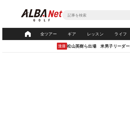
全ツアー
ギア
レッスン
ライフ
松山英樹ら出場 米男子リーダー
注目