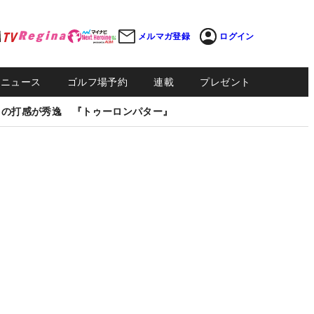
メルマガ登録
ログイン
Sニュース
ゴルフ場予約
連載
プレゼント
しの打感が秀逸 『トゥーロンパター』