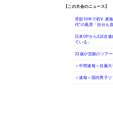
【この大会のニュース】
苦節10年で初V…
代”の風景「自分も
日本OPから2試合
ている」
32歳が悲願のツア
＜中間速報＞佐藤大
＜速報＞国内男子ツ