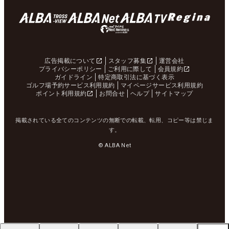
広告掲載について
スタッフ募集
運営会社
プライバシーポリシー
ご利用に際して
会員規約
ガイドライン
特定商取引法に基づく表示
ゴルフ場予約サービス利用規約
マイページサービス利用規約
ポイント利用規約
お問合せ
ヘルプ
サイトマップ
掲載されている全てのコンテンツの無断での転載、転用、コピー等は禁じま
す。
© ALBA Net