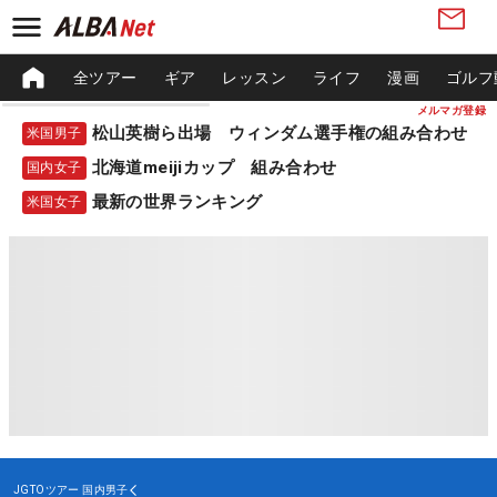
全ツアー
ギア
レッスン
ライフ
漫画
ゴルフ
メルマガ登録
松山英樹ら出場 ウィンダム選手権の組み合わせ
米国男子
北海道meijiカップ 組み合わせ
国内女子
最新の世界ランキング
米国女子
JGTOツアー
国内男子