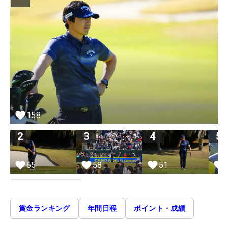
158
2
3
4
5
65
58
51
賞金ランキング
年間日程
ポイント・成績