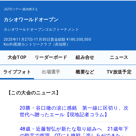
JGTOツアー
国内男子
カシオワールドオープン
カシオワールドオープンゴルフトーナメント
2025年11月27日-11月30日
賞金総額
¥180,000,000
Kochi黒潮カントリークラブ（高知県）
大会TOP
リーダーボード
組み合せ
ニュース
ライブフォト
出場選手
概要など
TV放送予定
【この大会のニュース】
20勝・谷口徹の涙に感銘 第一線に区切り、次
世代へ贈ったエール【現地記者コラム】
48歳・近藤智弘が新たな取り組みへ 21歳年下
の助言で復調、QTにも挑戦「楽しみができた」