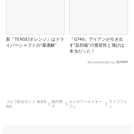
新『TENSEIオレンジ』はドラ
『G740』アイアンが引き出
イバーシャフトの“最適解”
す“反則級”の寛容性と飛びは
本当だった！
Recommended by
ゴルフ総合サイト ALBA
国内男
カシオワールドオー
ライブフォ
Net
子
プン
ト