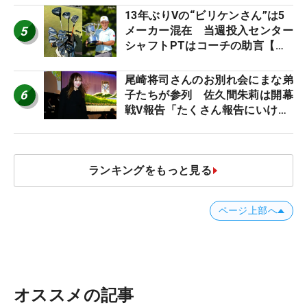
13年ぶりVの“ビリケンさん”は5
5
メーカー混在 当週投入センター
シャフトPTはコーチの助言【勝
者のギア】
尾崎将司さんのお別れ会にまな弟
6
子たちが参列 佐久間朱莉は開幕
戦V報告「たくさん報告にいける
ように」
ランキングをもっと見る
ページ上部へ
オススメの記事