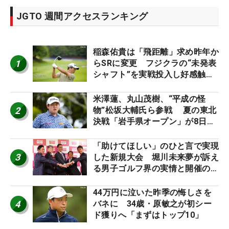
JGTO 週間アクセスランキング
稲森佑貴は「飛距離」求め昨年か
1
らSRに変更 フジクラの“未発表
シャフト”を実戦投入し好感触
「つかまえにいける」【男子ツア
ーのヒトネタ！】
米澤蓮、丸山茂樹、“平成の怪
2
物”松坂大輔氏ら参戦 夏の東北
決戦「岩手県オープン」が8日開
幕
「助けてほしい」のひと言で実現
3
した新規大会 堀川未来夢が訴え
る男子ゴルフ界の実情と開催の舞
台裏
44万円に泣いた昨季の悔しさを
4
バネに 34歳・原敏之が初シー
ド獲りへ「まずはトップ10」