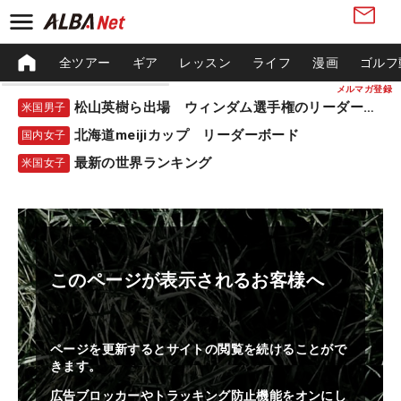
全ツアー
ギア
レッスン
ライフ
漫画
ゴルフ
メルマガ登録
松山英樹ら出場 ウィンダム選手権のリーダーボード
米国男子
北海道meijiカップ リーダーボード
国内女子
最新の世界ランキング
米国女子
このページが表示されるお客様へ
ページを更新するとサイトの閲覧を続けることがで
きます。
広告ブロッカーやトラッキング防止機能をオンにし