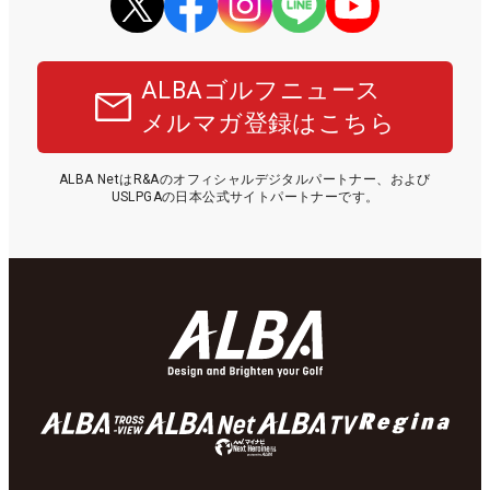
ALBAゴルフニュース
メルマガ登録はこちら
ALBA NetはR&Aのオフィシャルデジタルパートナー、および
USLPGAの日本公式サイトパートナーです。