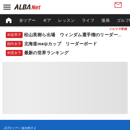
全ツアー
ギア
レッスン
ライフ
漫画
ゴルフ
メルマガ登録
松山英樹ら出場 ウィンダム選手権のリーダーボード
米国男子
北海道meijiカップ リーダーボード
国内女子
最新の世界ランキング
米国女子
JGTOツアー
国内男子