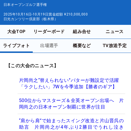
日本オープンゴルフ選手権
2025年10月16日-10月19日
賞金総額
¥210,000,000
日光カンツリー倶楽部（栃木県）
大会TOP
リーダーボード
組み合せ
ニュース
ライブフォト
出場選手
概要など
TV放送予定
【この大会のニュース】
片岡尚之“替えられない”パターが難設定で活躍
「ラクしたい」7Wを今季追加【勝者のギア】
500位からマスターズ＆全英オープン出場へ 片
岡尚之の日本オープン制覇に世界が注目
“肩から肩”で始まったスイング改造と片山晋呉の
助言 片岡尚之が4年ぶり2勝目でうれし泣き