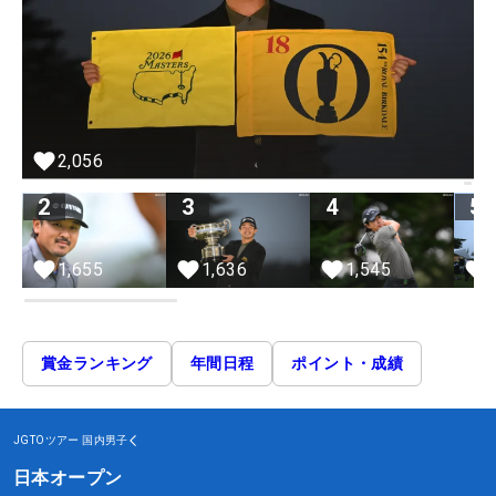
2,056
2
3
4
5
1,655
1,636
1,545
賞金ランキング
年間日程
ポイント・成績
JGTOツアー
国内男子
日本オープン