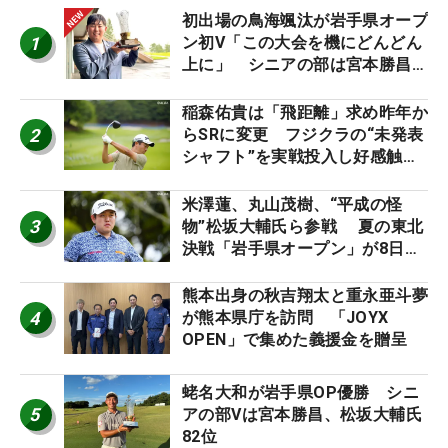
初出場の鳥海颯汰が岩手県オープ
1
ン初V「この大会を機にどんどん
上に」 シニアの部は宮本勝昌が
連覇
稲森佑貴は「飛距離」求め昨年か
2
らSRに変更 フジクラの“未発表
シャフト”を実戦投入し好感触
「つかまえにいける」【男子ツア
ーのヒトネタ！】
米澤蓮、丸山茂樹、“平成の怪
3
物”松坂大輔氏ら参戦 夏の東北
決戦「岩手県オープン」が8日開
幕
熊本出身の秋吉翔太と重永亜斗夢
4
が熊本県庁を訪問 「JOYX
OPEN」で集めた義援金を贈呈
蛯名大和が岩手県OP優勝 シニ
5
アの部Vは宮本勝昌、松坂大輔氏
82位