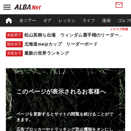
全ツアー
ギア
レッスン
ライフ
漫画
ゴルフ
メルマガ登録
松山英樹ら出場 ウィンダム選手権のリーダーボード
米国男子
北海道meijiカップ リーダーボード
国内女子
最新の世界ランキング
米国女子
このページが表示されるお客様へ
ページを更新するとサイトの閲覧を続けることがで
きます。
広告ブロッカーやトラッキング防止機能をオンにし