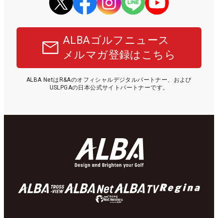
ALBAゴルフニュース
メルマガ登録はこちら
ALBA NetはR&Aのオフィシャルデジタルパートナー、および
USLPGAの日本公式サイトパートナーです。