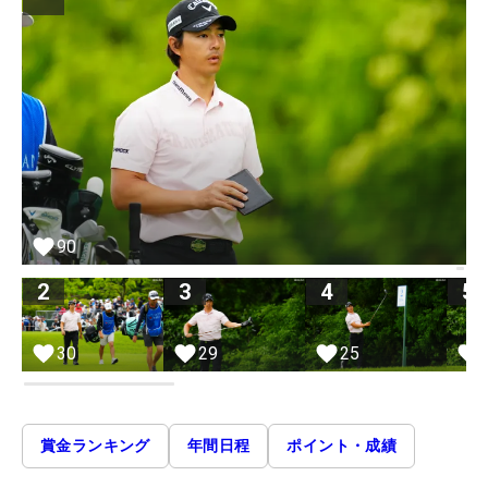
90
2
3
4
5
30
29
25
賞金ランキング
年間日程
ポイント・成績