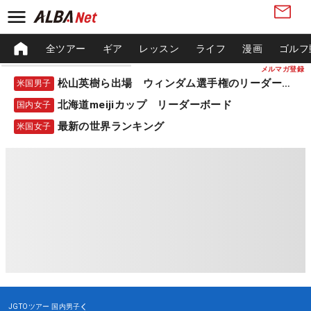
全ツアー
ギア
レッスン
ライフ
漫画
ゴルフ
メルマガ登録
松山英樹ら出場 ウィンダム選手権のリーダーボード
米国男子
北海道meijiカップ リーダーボード
国内女子
最新の世界ランキング
米国女子
JGTOツアー
国内男子