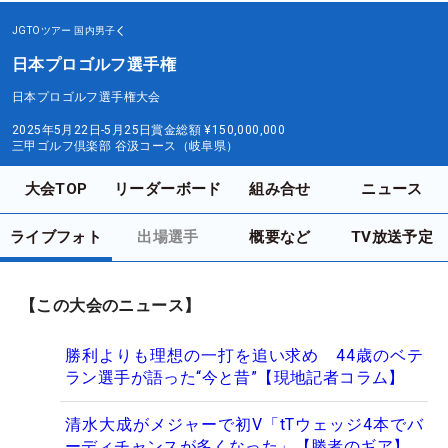
JGTOツアー
国内男子
日本プロゴルフ選手権
日本プロゴルフ選手権大会
2025年5月22日-5月25日
賞金総額
¥150,000,000
三甲ゴルフ倶楽部 谷汲コース（岐阜県）
大会TOP
リーダーボード
組み合せ
ニュース
ライブフォト
出場選手
概要など
TV放送予定
【この大会のニュース】
勝利よりも理想の一打を追い求め 44歳のベテ
ラン選手が語った“今と昔”【現地記者コラム】
清水大成がメジャーで初V「tTウェッジ4本でバ
ーディチャンスが多くなった」【勝者のギア】