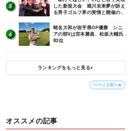
5
した新規大会 堀川未来夢が訴え
る男子ゴルフ界の実情と開催の舞
台裏
蛯名大和が岩手県OP優勝 シニ
6
アの部Vは宮本勝昌、松坂大輔氏
82位
ランキングをもっと見る
ページ上部へ
オススメの記事