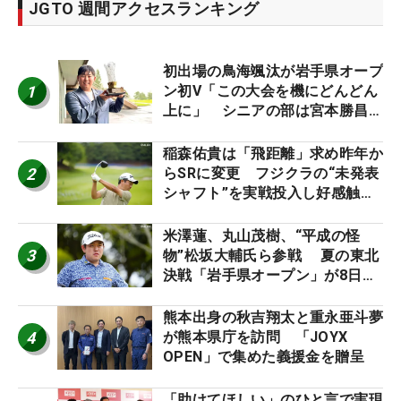
JGTO 週間アクセスランキング
初出場の鳥海颯汰が岩手県オープ
1
ン初V「この大会を機にどんどん
上に」 シニアの部は宮本勝昌が
連覇
稲森佑貴は「飛距離」求め昨年か
2
らSRに変更 フジクラの“未発表
シャフト”を実戦投入し好感触
「つかまえにいける」【男子ツア
ーのヒトネタ！】
米澤蓮、丸山茂樹、“平成の怪
3
物”松坂大輔氏ら参戦 夏の東北
決戦「岩手県オープン」が8日開
幕
熊本出身の秋吉翔太と重永亜斗夢
4
が熊本県庁を訪問 「JOYX
OPEN」で集めた義援金を贈呈
「助けてほしい」のひと言で実現