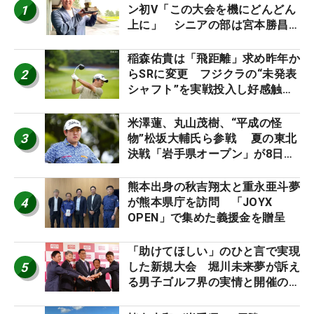
1
ン初V「この大会を機にどんどん
上に」 シニアの部は宮本勝昌が
連覇
稲森佑貴は「飛距離」求め昨年か
2
らSRに変更 フジクラの“未発表
シャフト”を実戦投入し好感触
「つかまえにいける」【男子ツア
ーのヒトネタ！】
米澤蓮、丸山茂樹、“平成の怪
3
物”松坂大輔氏ら参戦 夏の東北
決戦「岩手県オープン」が8日開
幕
熊本出身の秋吉翔太と重永亜斗夢
4
が熊本県庁を訪問 「JOYX
OPEN」で集めた義援金を贈呈
「助けてほしい」のひと言で実現
5
した新規大会 堀川未来夢が訴え
る男子ゴルフ界の実情と開催の舞
台裏