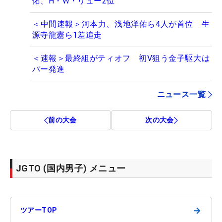
佑、H・W・リュー2位
＜中間速報＞河本力、浅地洋佑ら4人が首位 生
源寺龍憲ら1差追走
＜速報＞最終組がティオフ 初V狙う金子駆大は
パー発進
ニュース一覧
前の大会
次の大会
JGTO (国内男子) メニュー
→
ツアーTOP