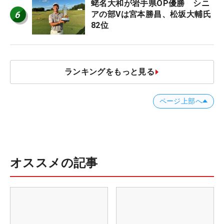
蛯名大和が岩手県OP優勝 シニ
6
アの部Vは宮本勝昌、松坂大輔氏
82位
ランキングをもっと見る
ページ上部へ
オススメの記事