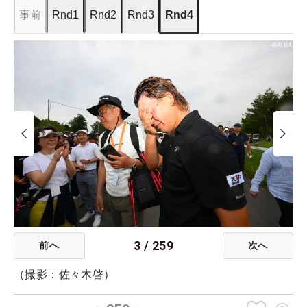
事前
Rnd1
Rnd2
Rnd3
Rnd4
3
/
259
前へ
次へ
（撮影：佐々木啓）