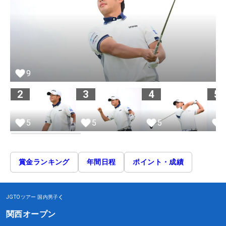
9
2
3
4
5
5
5
5
賞金ランキング
年間日程
ポイント・成績
JGTOツアー
国内男子
関西オープン