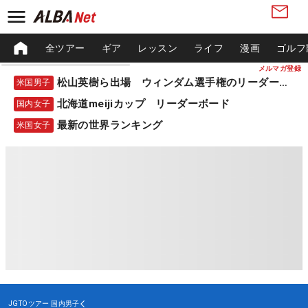
全ツアー
ギア
レッスン
ライフ
漫画
ゴルフ
メルマガ登録
松山英樹ら出場 ウィンダム選手権のリーダーボード
米国男子
北海道meijiカップ リーダーボード
国内女子
最新の世界ランキング
米国女子
JGTOツアー
国内男子