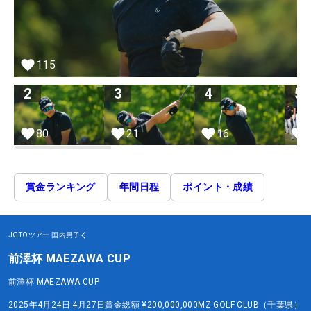
115
2
3
4
5
80
21
16
賞金ランキング
年間日程
ポイント・成績
JGTOツアー
国内男子
前澤杯 MAEZAWA CUP
前澤杯 MAEZAWA CUP
2025年4月24日-4月27日
賞金総額
¥200,000,000
MZ GOLF CLUB（千葉県）