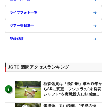
→
ライブフォト一覧
→
ツアー登録選手
→
記録成績
JGTO 週間アクセスランキング
稲森佑貴は「飛距離」求め昨年か
1
らSRに変更 フジクラの“未発表
シャフト”を実戦投入し好感触
「つかまえにいける」【男子ツア
ーのヒトネタ！】
米澤蓮、丸山茂樹、“平成の怪