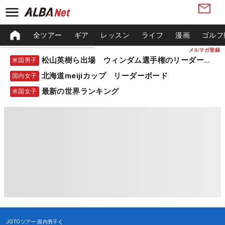
全ツアー
ギア
レッスン
ライフ
漫画
ゴルフ
メルマガ登録
松山英樹ら出場 ウィンダム選手権のリーダーボード
米国男子
北海道meijiカップ リーダーボード
国内女子
最新の世界ランキング
米国女子
JGTOツアー
国内男子