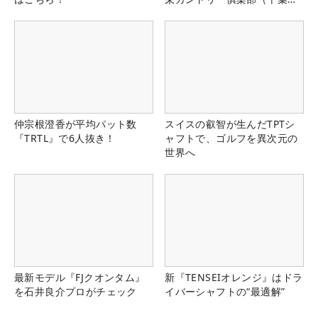
県）
仲宗根澄香が平均パット数
スイスの叡智が生んだTPTシ
『TRTL』で6人抜き！
ャフトで、ゴルフを異次元の
世界へ
最新モデル『FJクオンタム』
新『TENSEIオレンジ』はドラ
を石井良介プロがチェック
イバーシャフトの“最適解”