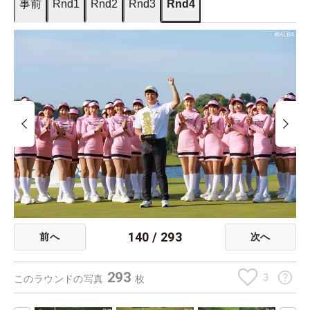
事前
Rnd1
Rnd2
Rnd3
Rnd4
140
/
293
前へ
次へ
293
3
このラウンドの写真
枚