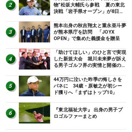
2
物”松坂大輔氏ら参戦 夏の東北
決戦「岩手県オープン」が8日開
幕
熊本出身の秋吉翔太と重永亜斗夢
3
が熊本県庁を訪問 「JOYX
OPEN」で集めた義援金を贈呈
「助けてほしい」のひと言で実現
4
した新規大会 堀川未来夢が訴え
る男子ゴルフ界の実情と開催の舞
台裏
44万円に泣いた昨季の悔しさを
5
バネに 34歳・原敏之が初シー
ド獲りへ「まずはトップ10」
『東北福祉大学』 出身の男子プ
6
ロゴルファーまとめ