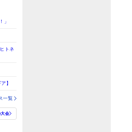
！」
】
“ヒトネ
ギア】
ス一覧
の大会