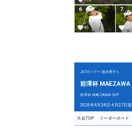
6
7
45
41
JGTOツアー
国内男子
前澤杯 MAEZAWA 
前澤杯 MAEZAWA CUP
2025年4月24日-4月27日
賞
大会TOP
リーダーボード