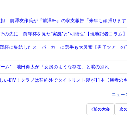
己負担 前澤友作氏が『前澤杯』の収支報告「来年も頑張ります
その先に 前澤杯を見た“実感”と“可能性”【現地記者コラム
前澤杯に集結したスーパーカーに選手も大興奮【男子ツアーの
ゲーム” 池田勇太が「女房のような存在」と涙の別れ
しい初V！クラブは契約外でタイトリスト製が11本【勝者の
ニュー
前の大会
次