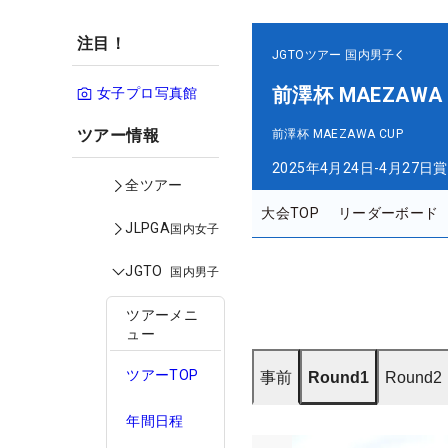
注目！
JGTOツアー
国内男子
前澤杯 MAEZAWA 
女子プロ写真館
ツアー情報
前澤杯 MAEZAWA CUP
2025年4月24日-4月27日
賞
全ツアー
大会TOP
リーダーボード
JLPGA
国内女子
JGTO
国内男子
ツアーメニ
ュー
ツアーTOP
事前
Round1
Round2
年間日程