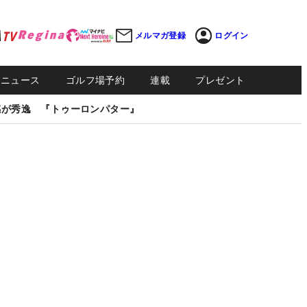
メルマガ登録
ログイン
Sニュース
ゴルフ場予約
連載
プレゼント
感が秀逸 『トゥーロンパター』