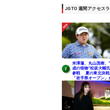
JGTO 週間アクセス
米澤蓮、丸山茂樹、
成の怪物”松坂大輔
1
参戦 夏の東北決戦
「岩手県オープン」
日開幕