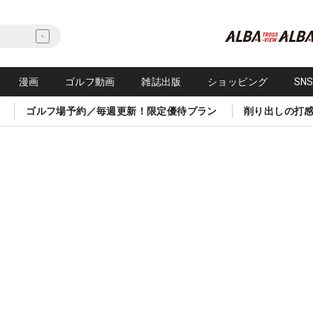
漫画
ゴルフ動画
雑誌出版
ショッピング
SN
ゴルフ場予約／毎週更新！限定優待プラン
削り出しの打