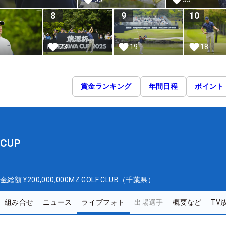
8
9
10
23
19
18
賞金ランキング
年間日程
ポイント
CUP
金総額
¥200,000,000
MZ GOLF CLUB（千葉県）
組み合せ
ニュース
ライブフォト
出場選手
概要など
TV