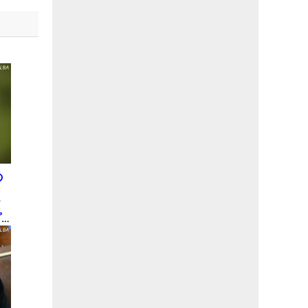
の
ド
プ