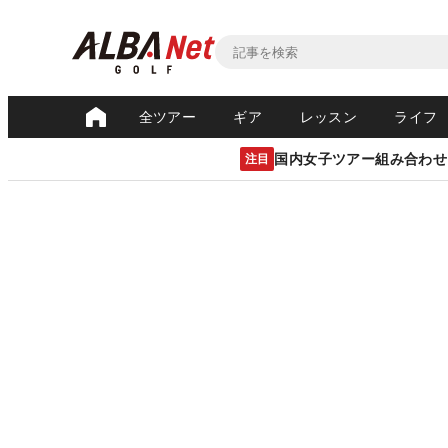
全ツアー
ギア
レッスン
ライフ
国内女子ツアー組み合わせ
注目