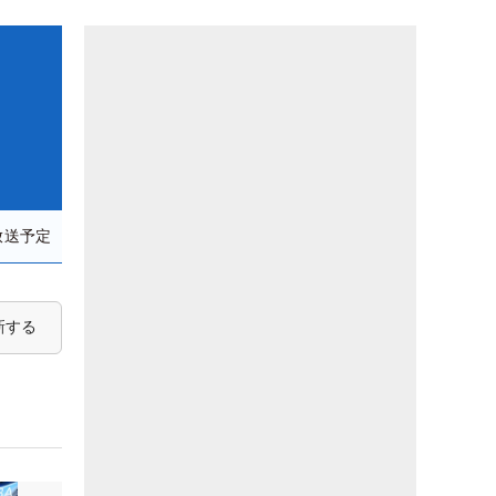
放送予定
新する