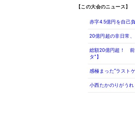
【この大会のニュース】
赤字4.5億円を自
20億円超の非日常、
総額20億円超！ 
タ”】
感極まった“ラスト
小西たかのりがうれ