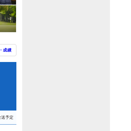
・成績
放送予定