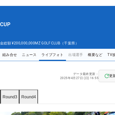
CUP
金総額
¥200,000,000
MZ GOLF CLUB（千葉県）
組み合せ
ニュース
ライブフォト
出場選手
概要など
TV
データ最終更新：
更
2025年4月27日 (日) 16:55
Round3
Round4