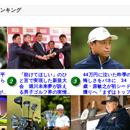
ランキング
“平
「助けてほしい」のひ
44万円に泣いた昨季
氏ら
と言で実現した新規大
悔しさをバネに 34
2
3
会 堀川未来夢が訴え
歳・原敏之が初シー
が8
る男子ゴルフ界の実情
獲りへ「まずはトッ
と開催の舞台裏
10」