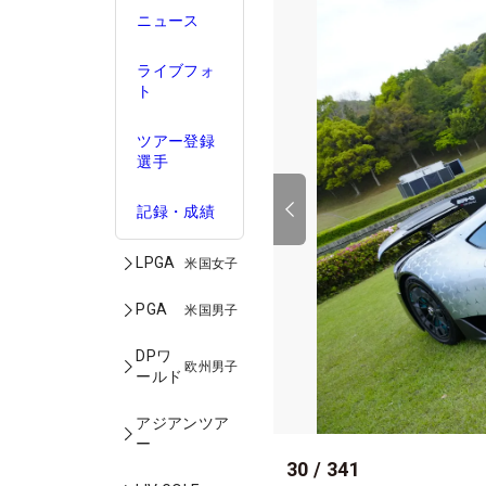
ニュース
ライブフォ
ト
ツアー登録
選手
記録・成績
LPGA
米国女子
PGA
米国男子
DPワ
欧州男子
ールド
アジアンツア
ー
30
/
341