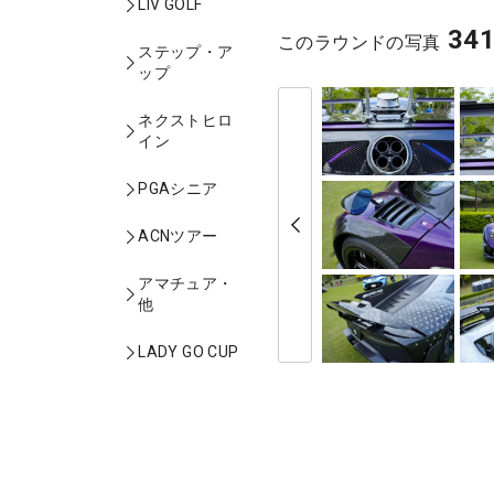
LIV GOLF
34
このラウンドの写真
ステップ・ア
ップ
ネクストヒロ
イン
PGAシニア
ACNツアー
アマチュア・
他
LADY GO CUP