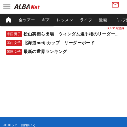
全ツアー
ギア
レッスン
ライフ
漫画
ゴルフ
メルマガ登録
松山英樹ら出場 ウィンダム選手権のリーダーボード
米国男子
北海道meijiカップ リーダーボード
国内女子
最新の世界ランキング
米国女子
JGTOツアー
国内男子