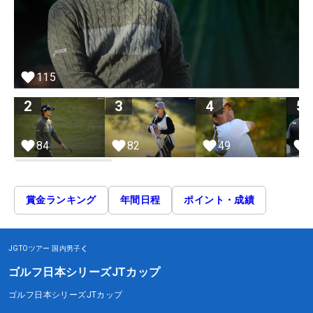
115
2
3
4
5
84
82
49
賞金ランキング
年間日程
ポイント・成績
JGTOツアー
国内男子
ゴルフ日本シリーズJTカップ
ゴルフ日本シリーズJTカップ