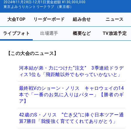
2024年11月28日-12月1日
賞金総額
¥130,000,000
東京よみうりカントリークラブ （東京都）
大会TOP
リーダーボード
組み合せ
ニュース
ライブフォト
出場選手
概要など
TV放送予定
【この大会のニュース】
河本結が弟・力につけた“注文” 3季連続ドラデ
ィス1位も「飛距離以外でもやっていかないと」
最終戦Vのショーン・ノリス キャロウェイの14
本で「一番のお気に入りはパター」【勝者のギ
ア】
42歳のS・ノリス “亡き父”に捧ぐ日本ツアー通
算7勝目「我慢強く育ててくれてありがとう」