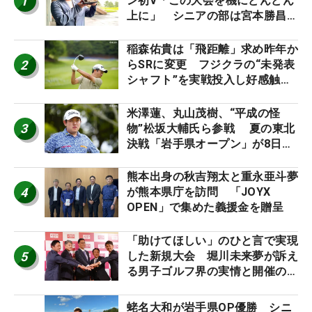
1
ン初V「この大会を機にどんどん
上に」 シニアの部は宮本勝昌が
連覇
稲森佑貴は「飛距離」求め昨年か
2
らSRに変更 フジクラの“未発表
シャフト”を実戦投入し好感触
「つかまえにいける」【男子ツア
ーのヒトネタ！】
米澤蓮、丸山茂樹、“平成の怪
3
物”松坂大輔氏ら参戦 夏の東北
決戦「岩手県オープン」が8日開
幕
熊本出身の秋吉翔太と重永亜斗夢
4
が熊本県庁を訪問 「JOYX
OPEN」で集めた義援金を贈呈
「助けてほしい」のひと言で実現
5
した新規大会 堀川未来夢が訴え
る男子ゴルフ界の実情と開催の舞
台裏
蛯名大和が岩手県OP優勝 シニ