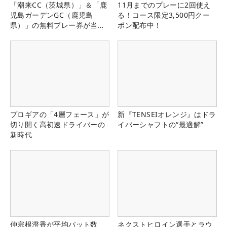
「潮来CC（茨城県）」＆「鹿
11月までのプレーに2回使え
児島ガーデンGC（鹿児島
る！コース限定3,500円クー
県）」の無料プレー券が当た
ポン配布中！
る！！
プロギアの「4層フェース」が
新『TENSEIオレンジ』はドラ
切り開く高初速ドライバーの
イバーシャフトの“最適解”
新時代
仲宗根澄香が平均パット数
ネクストヒロイン選手とラウ