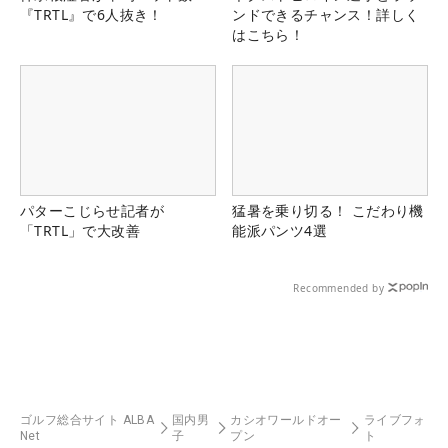
『TRTL』で6人抜き！
ンドできるチャンス！詳しく
はこちら！
パターこじらせ記者が
猛暑を乗り切る！ こだわり機
「TRTL」で大改善
能派パンツ4選
Recommended by
ゴルフ総合サイト ALBA
国内男
カシオワールドオー
ライブフォ
Net
子
プン
ト