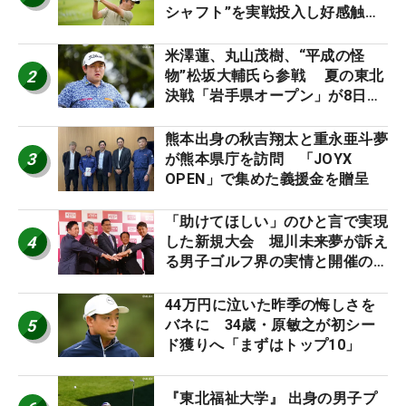
シャフト”を実戦投入し好感触
「つかまえにいける」【男子ツア
ーのヒトネタ！】
米澤蓮、丸山茂樹、“平成の怪
2
物”松坂大輔氏ら参戦 夏の東北
決戦「岩手県オープン」が8日開
幕
熊本出身の秋吉翔太と重永亜斗夢
3
が熊本県庁を訪問 「JOYX
OPEN」で集めた義援金を贈呈
「助けてほしい」のひと言で実現
4
した新規大会 堀川未来夢が訴え
る男子ゴルフ界の実情と開催の舞
台裏
44万円に泣いた昨季の悔しさを
5
バネに 34歳・原敏之が初シー
ド獲りへ「まずはトップ10」
『東北福祉大学』 出身の男子プ