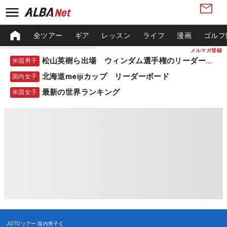
全ツアー
ギア
レッスン
ライフ
漫画
ゴルフ
メルマガ登録
松山英樹ら出場 ウィンダム選手権のリーダーボード
米国男子
北海道meijiカップ リーダーボード
国内女子
最新の世界ランキング
米国女子
JGTOツアー
国内男子