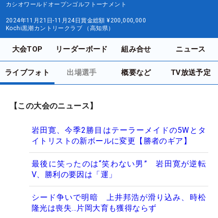
カシオワールドオープンゴルフトーナメント
2024年11月21日-11月24日
賞金総額
¥200,000,000
Kochi黒潮カントリークラブ （高知県）
大会TOP
リーダーボード
組み合せ
ニュース
ライブフォト
出場選手
概要など
TV放送予定
【この大会のニュース】
岩田寛、今季2勝目はテーラーメイドの5Wとタ
イトリストの新ボールに変更【勝者のギア】
最後に笑ったのは“笑わない男” 岩田寛が逆転
V、勝利の要因は「運」
シード争いで明暗 上井邦浩が滑り込み、時松
隆光は喪失…片岡大育も獲得ならず