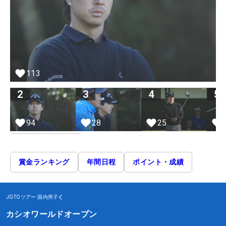
113
2
3
4
5
94
28
25
賞金ランキング
年間日程
ポイント・成績
JGTOツアー
国内男子
カシオワールドオープン