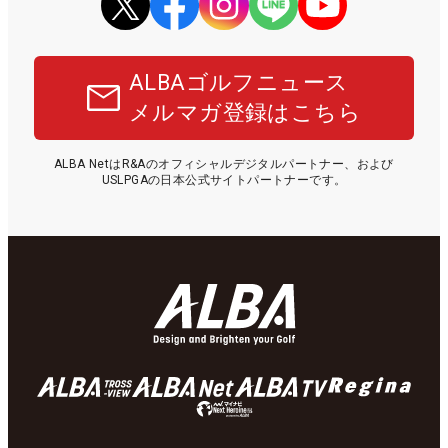
ALBAゴルフニュース
メルマガ登録はこちら
ALBA NetはR&Aのオフィシャルデジタルパートナー、および
USLPGAの日本公式サイトパートナーです。