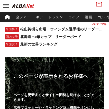
全ツアー
ギア
レッスン
ライフ
漫画
ゴルフ
メルマガ登録
松山英樹ら出場 ウィンダム選手権のリーダーボード
米国男子
北海道meijiカップ リーダーボード
国内女子
最新の世界ランキング
米国女子
このページが表示されるお客様へ
ページを更新するとサイトの閲覧を続けることがで
きます。
広告ブロッカーやトラッキング防止機能をオンにし